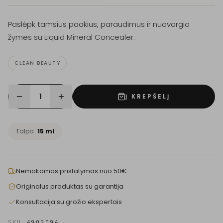
Paslėpk tamsius paakius, paraudimus ir nuovargio
žymes su Liquid Mineral Concealer.
CLEAN BEAUTY
1
Į KREPŠELĮ
Talpa
15 ml
Nemokamas pristatymas nuo 50€
Originalus produktas su garantija
Konsultacija su grožio ekspertais
SKU:
4902094