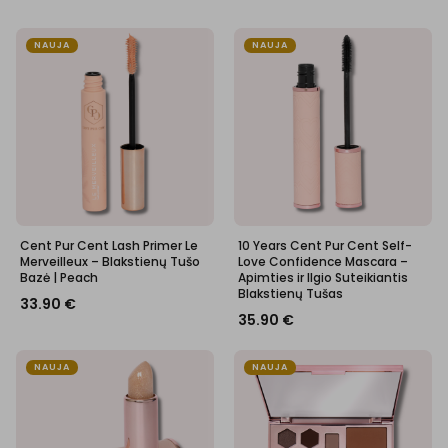
NAUJA
NAUJA
Cent Pur Cent Lash Primer Le
10 Years Cent Pur Cent Self-
Merveilleux – Blakstienų Tušo
Love Confidence Mascara –
Bazė | Peach
Apimties ir Ilgio Suteikiantis
Blakstienų Tušas
33.90
€
35.90
€
NAUJA
NAUJA