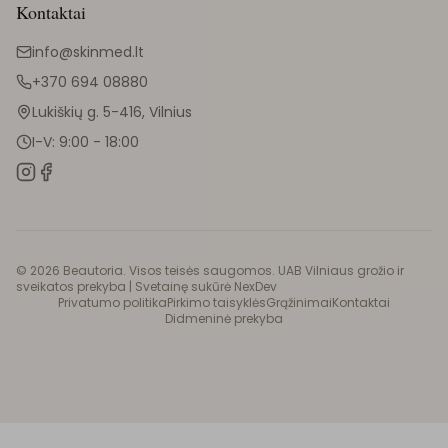
Kontaktai
info@skinmed.lt
+370 694 08880
Lukiškių g. 5-416, Vilnius
I-V: 9:00 - 18:00
©
2026
Beautoria. Visos teisės saugomos. UAB Vilniaus grožio ir
sveikatos prekyba |
Svetainę sukūrė NexDev
Privatumo politika
Pirkimo taisyklės
Grąžinimai
Kontaktai
Didmeninė prekyba