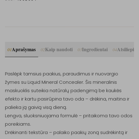
Aprašymas
Kaip naudoti
Ingredientai
Atsiliepim
01
02
03
04
Paslėpk tamsius paakius, paraudimus ir nuovargio 
žymes su Liquid Mineral Concealer. Šis mineralinis 
maskuoklis suteikia natūralų padengimą be kaukės 
efekto ir kartu pasirūpina tavo oda – drėkina, maitina ir 
palieka ją gaivią visą dieną.

Lengva, sluoksniuojama formulė – pritaikoma tavo odos 
poreikiams.

Drėkinanti tekstūra – palaiko paakių zoną sudrėkintą ir 