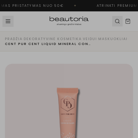
MAS PRISTATYMAS NUO 50€
✦
ATRINKTI PREMIUM 
PRADŽIA
·
DEKORATYVINĖ KOSMETIKA
·
VEIDUI
·
MASKUOKLIAI
·
CENT PUR CENT LIQUID MINERAL CONCEALER 0.5 MASKUOKLIS