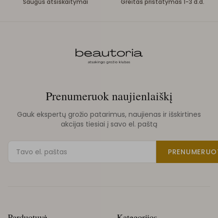
Saugūs atsiskaitymai
Greitas pristatymas 1-3 d.d.
Prenumeruok naujienlaiškį
Gauk ekspertų grožio patarimus, naujienas ir išskirtines
akcijas tiesiai į savo el. paštą
PRENUMERUO
Parduotuvė
Kategorijos