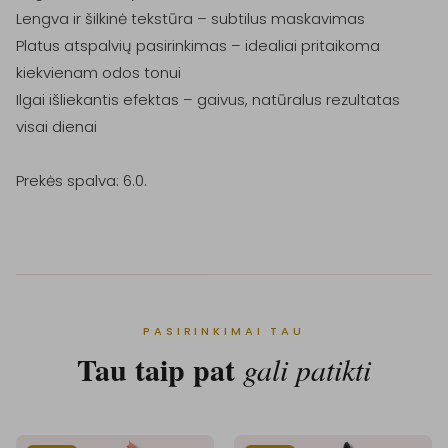
Lengva ir šilkinė tekstūra – subtilus maskavimas

Platus atspalvių pasirinkimas – idealiai pritaikoma 
kiekvienam odos tonui

Ilgai išliekantis efektas – gaivus, natūralus rezultatas 
visai dienai

Prekės spalva: 6.0.
PASIRINKIMAI TAU
Tau taip pat
gali patikti