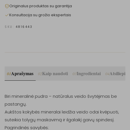
Originalus produktas su garantija
Konsultacija su grožio ekspertais
SKU:
4816443
Aprašymas
Kaip naudoti
Ingredientai
Atsiliepim
01
02
03
04
Biri mineralinė pudra – natūralus veido švytėjimas be 
pastangų.

Aukštos kokybės mineralai leidžia veido odai kvėpuoti, 
suteikia tolygų maskavimą ir ilgalaikį gaivų spindesį.

Pagrindinės savybės:
