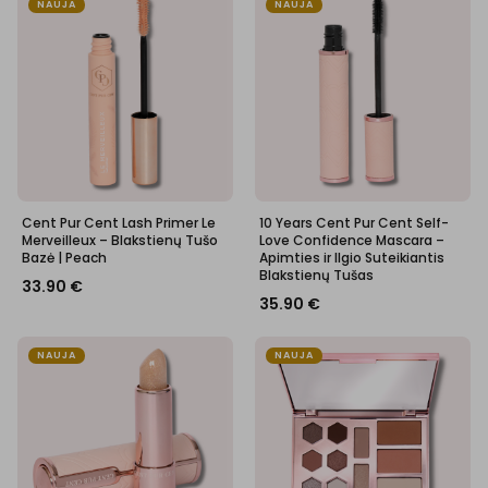
NAUJA
NAUJA
Cent Pur Cent Lash Primer Le
10 Years Cent Pur Cent Self-
Merveilleux – Blakstienų Tušo
Love Confidence Mascara –
Bazė | Peach
Apimties ir Ilgio Suteikiantis
Blakstienų Tušas
33.90
€
35.90
€
NAUJA
NAUJA