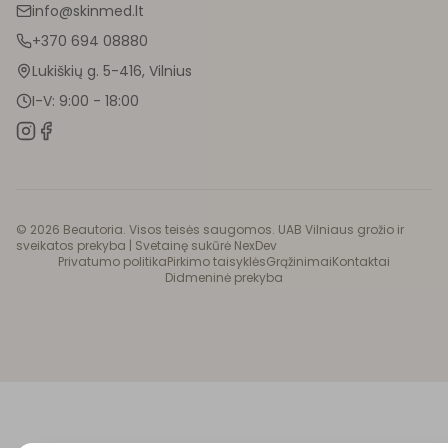
info@skinmed.lt
+370 694 08880
Lukiškių g. 5-416, Vilnius
I-V: 9:00 - 18:00
©
2026
Beautoria. Visos teisės saugomos. UAB Vilniaus grožio ir
sveikatos prekyba |
Svetainę sukūrė NexDev
Privatumo politika
Pirkimo taisyklės
Grąžinimai
Kontaktai
Didmeninė prekyba