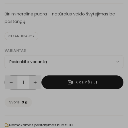
Biri mineralinė pudra – natūralus veido švytėjimas be
pastangų.
CLEAN BEAUTY
VARIANTAS
1
Į KREPŠELĮ
Svoris
3 g
Nemokamas pristatymas nuo 50€