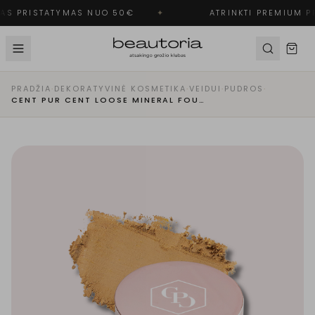
S PRISTATYMAS NUO 50€
✦
ATRINKTI PREMIUM PR
PRADŽIA
·
DEKORATYVINĖ KOSMETIKA
·
VEIDUI
·
PUDROS
·
CENT PUR CENT LOOSE MINERAL FOUNDATION MEDIUM - BIRI MINERALINĖ PUDRA | 6.0