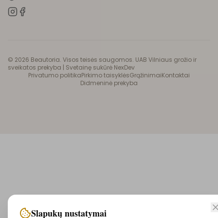
©
2026
Beautoria. Visos teisės saugomos. UAB Vilniaus grožio ir
sveikatos prekyba |
Svetainę sukūrė NexDev
Privatumo politika
Pirkimo taisyklės
Grąžinimai
Kontaktai
Didmeninė prekyba
Slapukų nustatymai