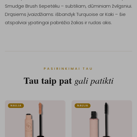
Smudge Brush šepetėliu – subtiliam, dūminiam žvilgsniui.

Drąsiems įvaizdžiams: išbandyk Turquoise ar Kaki – šie 
atspalviai ypatingai pabrėžia žalias ir rudas akis.
PASIRINKIMAI TAU
Tau taip pat
gali patikti
NAUJA
NAUJA