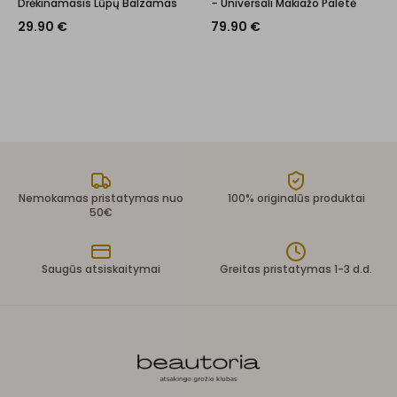
Drėkinamasis Lūpų Balzamas
– Universali Makiažo Paletė
29.90
€
79.90
€
Nemokamas pristatymas nuo
100% originalūs produktai
50€
Saugūs atsiskaitymai
Greitas pristatymas 1-3 d.d.