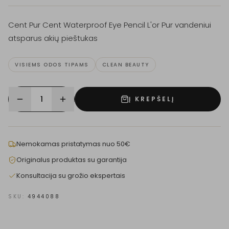
Cent Pur Cent Waterproof Eye Pencil L'or Pur vandeniui
atsparus akių pieštukas
VISIEMS ODOS TIPAMS
CLEAN BEAUTY
1
Į KREPŠELĮ
Nemokamas pristatymas nuo 50€
Originalus produktas su garantija
Konsultacija su grožio ekspertais
SKU:
4944088