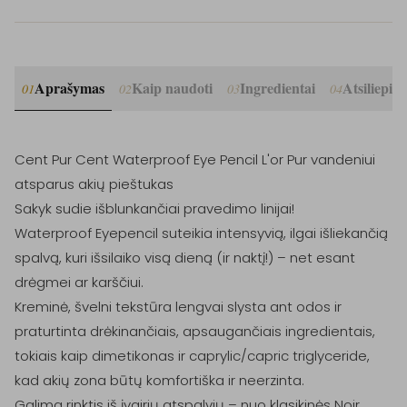
Aprašymas
Kaip naudoti
Ingredientai
Atsiliepim
01
02
03
04
Cent Pur Cent Waterproof Eye Pencil L'or Pur vandeniui 
atsparus akių pieštukas

Sakyk sudie išblunkančiai pravedimo linijai!

Waterproof Eyepencil suteikia intensyvią, ilgai išliekančią 
spalvą, kuri išsilaiko visą dieną (ir naktį!) – net esant 
drėgmei ar karščiui.

Kreminė, švelni tekstūra lengvai slysta ant odos ir 
praturtinta drėkinančiais, apsaugančiais ingredientais, 
tokiais kaip dimetikonas ir caprylic/capric triglyceride, 
kad akių zona būtų komfortiška ir neerzinta.

Galima rinktis iš įvairių atspalvių – nuo klasikinės Noir 