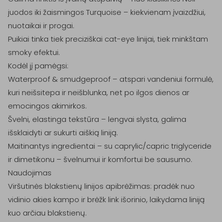
juodos iki žaismingos Turquoise – kiekvienam įvaizdžiui, 
nuotaikai ir progai.

Puikiai tinka tiek preciziškai cat-eye linijai, tiek minkštam 
smoky efektui.

Kodėl jį pamėgsi:

Waterproof & smudgeproof – atspari vandeniui formulė, 
kuri neišsitepa ir neišblunka, net po ilgos dienos ar 
emocingos akimirkos.

Švelni, elastinga tekstūra – lengvai slysta, galima 
išsklaidyti ar sukurti aiškią liniją.

Maitinantys ingredientai – su caprylic/capric triglyceride 
ir dimetikonu – švelnumui ir komfortui be sausumo.

Naudojimas

Viršutinės blakstienų linijos apibrėžimas: pradėk nuo 
vidinio akies kampo ir brėžk link išorinio, laikydama liniją 
kuo arčiau blakstienų.
