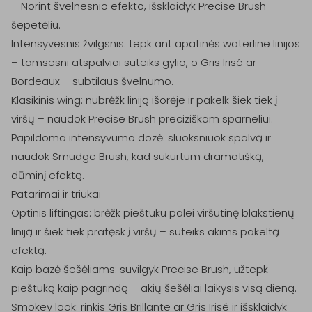
– Norint švelnesnio efekto, išsklaidyk Precise Brush 
šepetėliu.

Intensyvesnis žvilgsnis: tepk ant apatinės waterline linijos 
– tamsesni atspalviai suteiks gylio, o Gris Irisé ar 
Bordeaux – subtilaus švelnumo.

Klasikinis wing: nubrėžk liniją išorėje ir pakelk šiek tiek į 
viršų – naudok Precise Brush preciziškam sparneliui.

Papildoma intensyvumo dozė: sluoksniuok spalvą ir 
naudok Smudge Brush, kad sukurtum dramatišką, 
dūminį efektą.

Patarimai ir triukai

Optinis liftingas: brėžk pieštuku palei viršutinę blakstienų 
liniją ir šiek tiek pratęsk į viršų – suteiks akims pakeltą 
efektą.

Kaip bazė šešėliams: suvilgyk Precise Brush, užtepk 
pieštuką kaip pagrindą – akių šešėliai laikysis visą dieną.

Smokey look: rinkis Gris Brillante ar Gris Irisé ir išsklaidyk 