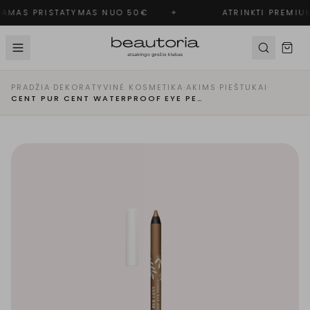
AMAS PRISTATYMAS NUO 50€
✦
ATRINKTI PREMIUM
PRADŽIA
·
DEKORATYVINĖ KOSMETIKA
·
AKIMS
·
PIEŠTUKAI
·
CENT PUR CENT WATERPROOF EYE PENCIL - VANDENIUI ATSPARUS AKIŲ PIEŠTUKAS | L'OR PUR