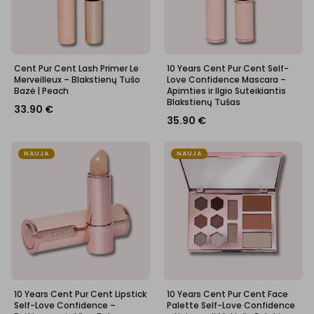
Cent Pur Cent Lash Primer Le
10 Years Cent Pur Cent Self-
Merveilleux – Blakstienų Tušo
Love Confidence Mascara –
Bazė | Peach
Apimties ir Ilgio Suteikiantis
Blakstienų Tušas
33.90
€
35.90
€
NAUJA
NAUJA
10 Years Cent Pur Cent Lipstick
10 Years Cent Pur Cent Face
Self-Love Confidence –
Palette Self-Love Confidence