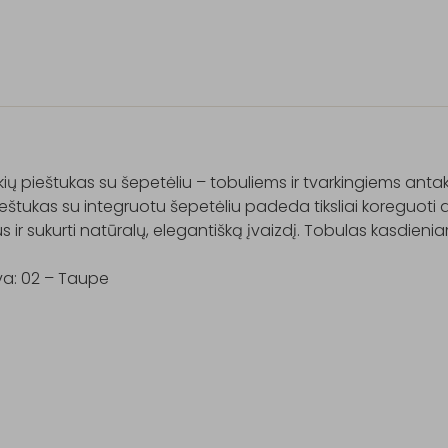
ių pieštukas su šepetėliu – tobuliems ir tvarkingiems antak
ieštukas su integruotu šepetėliu padeda tiksliai koreguoti a
s ir sukurti natūralų, elegantišką įvaizdį. Tobulas kasdieni
va: 02 – Taupe