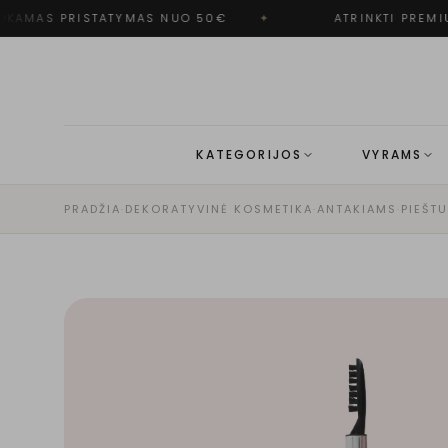
KAMAS PRISTATYMAS NUO 50€
✦
ATRINKTI PREMIU
KATEGORIJOS
VYRAMS
PRADŽIA
·
DEKORATYVINĖ KOSMETIKA
·
ANTAKIAMS
·
PIEŠTU