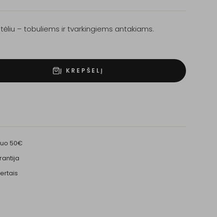
tėliu – tobuliems ir tvarkingiems antakiams.
Į KREPŠELĮ
nuo 50€
rantija
ertais