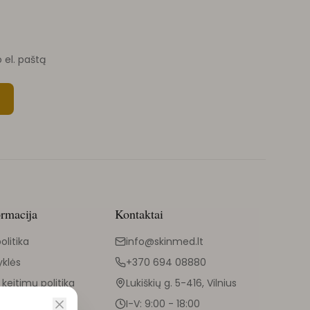
o el. paštą
ormacija
Kontaktai
olitika
info@skinmed.lt
yklės
+370 694 08880
 keitimų politika
Lukiškių g. 5-416, Vilnius
I-V: 9:00 - 18:00