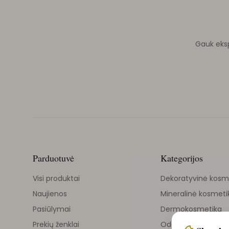
Gauk ekspe
Parduotuvė
Kategorijos
Visi produktai
Dekoratyvinė kosm
Naujienos
Mineralinė kosmeti
Pasiūlymai
Dermokosmetika
Prekių ženklai
Odos priežiūra