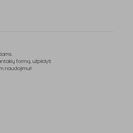
iams.

ntakių formą, užpildyti 
am naudojimui!
