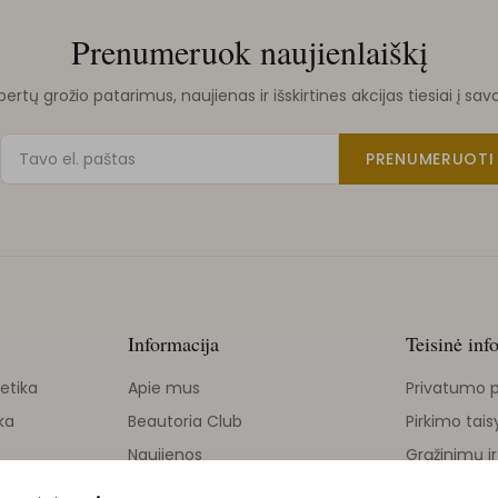
Prenumeruok naujienlaiškį
rtų grožio patarimus, naujienas ir išskirtines akcijas tiesiai į sav
PRENUMERUOTI
Informacija
Teisinė inf
etika
Apie mus
Privatumo p
ka
Beautoria Club
Pirkimo tais
Naujienos
Grąžinimų ir
Grožio tinklaraštis