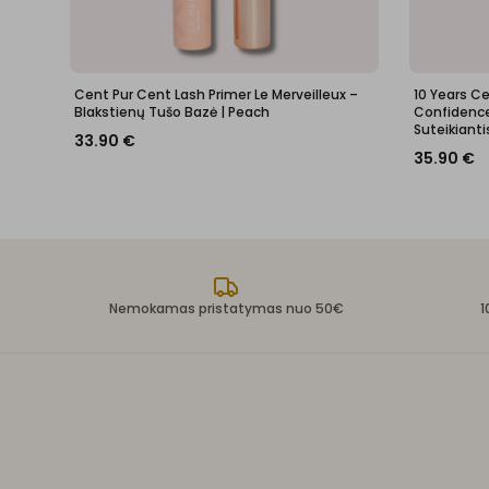
Cent Pur Cent Lash Primer Le Merveilleux –
10 Years C
Blakstienų Tušo Bazė | Peach
Confidence 
Suteikianti
33.90
€
35.90
€
Nemokamas pristatymas nuo 50€
1