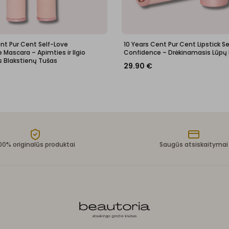
ent Pur Cent Self-Love
10 Years Cent Pur Cent Lipstick S
Mascara – Apimties ir Ilgio
Confidence – Drėkinamasis Lūpų
s Blakstienų Tušas
29.90
€
00% originalūs produktai
Saugūs atsiskaitymai