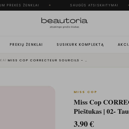
M PREKĖS ŽENKLAI
✦
SAUGŪS ATSISKAITYMAI
✦
PREKIŲ ŽENKLAI
SUSIKURK KOMPLEKTĄ
AKCI
KAI
·
MISS COP CORRECTEUR SOURCILS - ANTAKIŲ PIEŠTUKAS | 02- TAUPE
MISS COP
Miss Cop CORRE
Pieštukas | 02- Ta
3.90
€