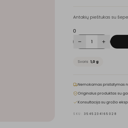
Antakių pieštukas su šepe
0
1
Svoris
1,0 g
Nemokamas pristatymas 
Originalus produktas su ga
Konsultacija su grožio eksp
SKU:
3545234165028