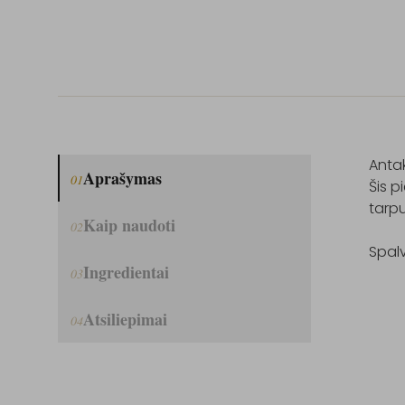
Antak
Aprašymas
01
Šis p
tarpu
Kaip naudoti
02
Spal
Ingredientai
03
Atsiliepimai
04