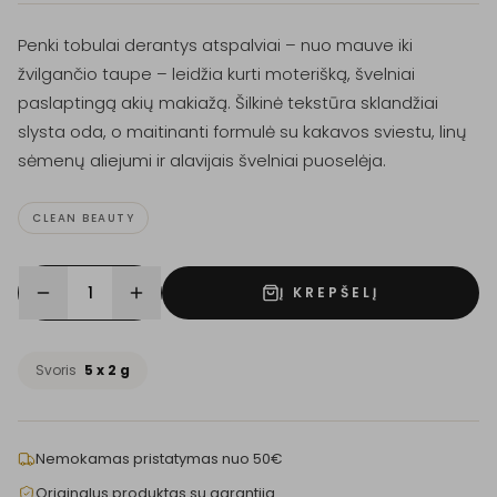
Penki tobulai derantys atspalviai – nuo mauve iki
žvilgančio taupe – leidžia kurti moterišką, švelniai
paslaptingą akių makiažą. Šilkinė tekstūra sklandžiai
slysta oda, o maitinanti formulė su kakavos sviestu, linų
sėmenų aliejumi ir alavijais švelniai puoselėja.
CLEAN BEAUTY
1
Į KREPŠELĮ
Svoris
5 x 2 g
Nemokamas pristatymas nuo 50€
Originalus produktas su garantija