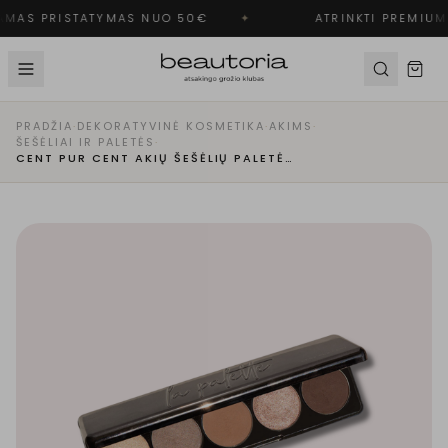
MAS PRISTATYMAS NUO 50€
✦
ATRINKTI PREMIUM 
PRADŽIA
·
DEKORATYVINĖ KOSMETIKA
·
AKIMS
·
ŠEŠĖLIAI IR PALETĖS
·
CENT PUR CENT AKIŲ ŠEŠĖLIŲ PALETĖ | WONDER