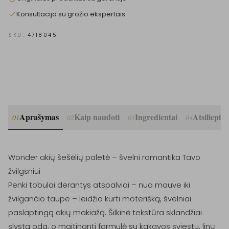
Konsultacija su grožio ekspertais
SKU:
4718045
Aprašymas
Kaip naudoti
Ingredientai
Atsiliepim
01
02
03
04
Wonder akių šešėlių paletė – švelni romantika Tavo 
žvilgsniui

Penki tobulai derantys atspalviai – nuo mauve iki 
žvilgančio taupe – leidžia kurti moterišką, švelniai 
paslaptingą akių makiažą. Šilkinė tekstūra sklandžiai 
slysta oda, o maitinanti formulė su kakavos sviestu, linų 