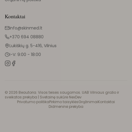
Kontaktai
info@skinmed.lt
+370 694 08880
Lukiškių g. 5-416, Vilnius
I-V: 9:00 - 18:00
©
2026
Beautoria. Visos teisės saugomos. UAB Vilniaus grožio ir
sveikatos prekyba |
Svetainę sukūrė NexDev
Privatumo politika
Pirkimo taisyklės
Grąžinimai
Kontaktai
Didmeninė prekyba