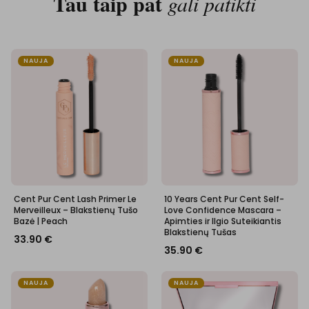
Tau taip pat
gali patikti
NAUJA
NAUJA
Cent Pur Cent Lash Primer Le
10 Years Cent Pur Cent Self-
Merveilleux – Blakstienų Tušo
Love Confidence Mascara –
Bazė | Peach
Apimties ir Ilgio Suteikiantis
Blakstienų Tušas
33.90
€
35.90
€
NAUJA
NAUJA