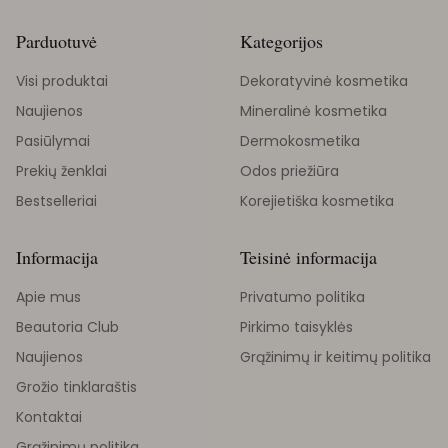
Parduotuvė
Kategorijos
Visi produktai
Dekoratyvinė kosmetika
Naujienos
Mineralinė kosmetika
Pasiūlymai
Dermokosmetika
Prekių ženklai
Odos priežiūra
Bestselleriai
Korejietiška kosmetika
Informacija
Teisinė informacija
Apie mus
Privatumo politika
Beautoria Club
Pirkimo taisyklės
Naujienos
Grąžinimų ir keitimų politika
Grožio tinklaraštis
Kontaktai
Grąžinimų politika