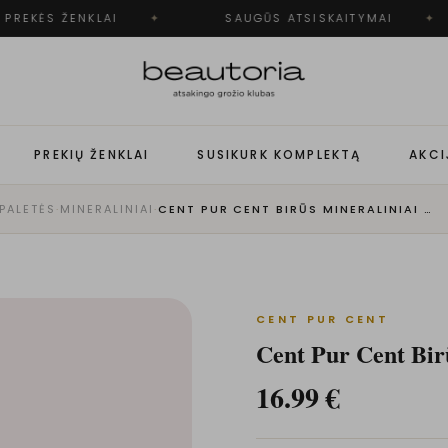
PREKĖS ŽENKLAI
✦
SAUGŪS ATSISKAITYMAI
✦
PREKIŲ ŽENKLAI
SUSIKURK KOMPLEKTĄ
AKCI
 PALETĖS
·
MINERALINIAI
·
CENT PUR CENT BIRŪS MINERALINIAI AKIŲ ŠEŠĖLIAI | CAFE
CENT PUR CENT
Cent Pur Cent Birū
16.99
€