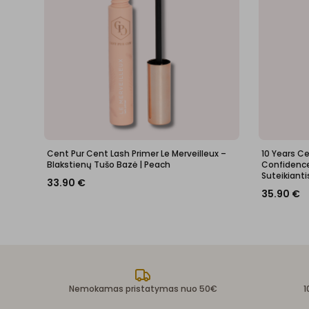
Cent Pur Cent Lash Primer Le Merveilleux –
10 Years C
Blakstienų Tušo Bazė | Peach
Confidence 
Suteikianti
33.90
€
35.90
€
Nemokamas pristatymas nuo 50€
1