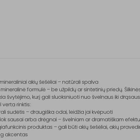
 mineraliniai akių šešėliai – natūrali spalva

 mineralinė formulė – be užpildų ar sintetinių priedų. Šilkin
kia švytėjimo, kurį gali sluoksniuoti nuo švelnaus iki drąsaus.
verta rinktis:

ali sudėtis – draugiška odai, leidžia jai kvėpuoti

ok sausai arba drėgnai – švelniam ar dramatiškam efektui
afunkcinis produktas – gali būti akių šešėliai, akių prave
og akcentas
