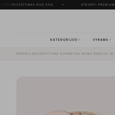
AS PRISTATYMAS NUO 50€
✦
ATRINKTI PREMIUM 
KATEGORIJOS
VYRAMS
PRADŽIA
·
DEKORATYVINĖ KOSMETIKA
·
AKIMS
·
ŠEŠĖLIAI IR