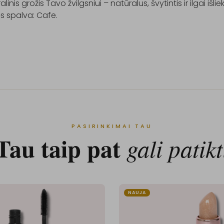
linis grožis Tavo žvilgsniui – natūralus, švytintis ir ilgai išliek
s spalva: Cafe.

PASIRINKIMAI TAU
Tau taip pat
gali patikt
NAUJA