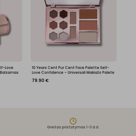
elf-Love
10 Years Cent Pur Cent Face Palette Self-
 Balzamas
Love Confidence – Universali Makiažo Paletė
79.90
€
Greitas pristatymas 1-3 d.d.