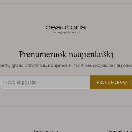
Prenumeruok naujienlaiškį
rtų grožio patarimus, naujienas ir išskirtines akcijas tiesiai į sav
PRENUMERUOTI
Informacija
Teisinė inf