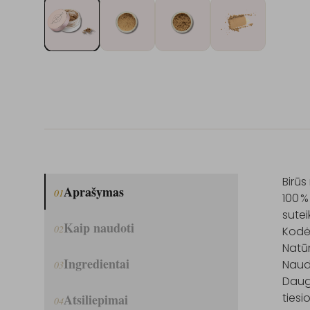
Birūs
Aprašymas
01
100 %
sutei
Kaip naudoti
02
Kodėl 
Natūr
Ingredientai
Naud
03
Daugi
tiesi
Atsiliepimai
04