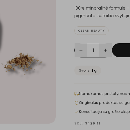
100 % mineralinė formulė – 
pigmentai suteikia švytėjim
CLEAN BEAUTY
1
Svoris
1 g
Nemokamas pristatymas 
Originalus produktas su ga
Konsultacija su grožio eksp
SKU:
3426111