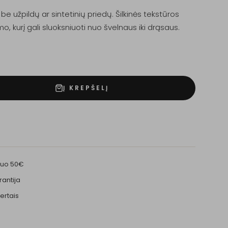
be užpildų ar sintetinių priedų. Šilkinės tekstūros
o, kurį gali sluoksniuoti nuo švelnaus iki drąsaus.
Į KREPŠELĮ
nuo 50€
rantija
ertais