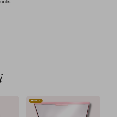
antis.

i
NAUJA