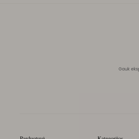
Gauk ekspe
Parduotuvė
Kategorijos