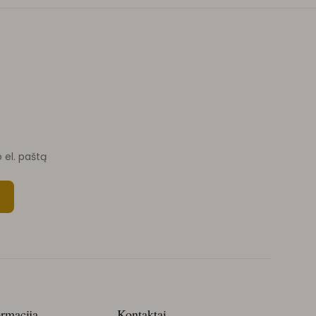
o el. paštą
ormacija
Kontaktai