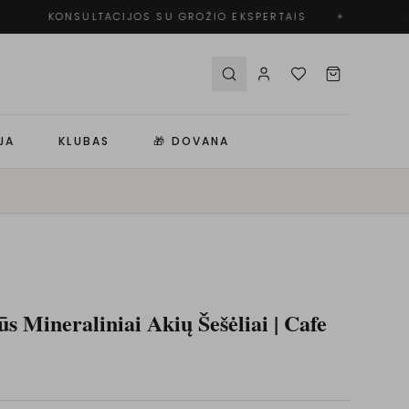
KONSULTACIJOS SU GROŽIO EKSPERTAIS
✦
N
JA
KLUBAS
🎁 DOVANA
s Mineraliniai Akių Šešėliai | Cafe