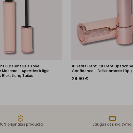
ent Pur Cent Self-Love
10 Years Cent Pur Cent Lipstick S
Mascara – Apimties ir Ilgio
Confidence – Drėkinamasis Lūpų
s Blakstienų Tušas
29.90
€
00% originalūs produktai
Saugūs atsiskaitymai