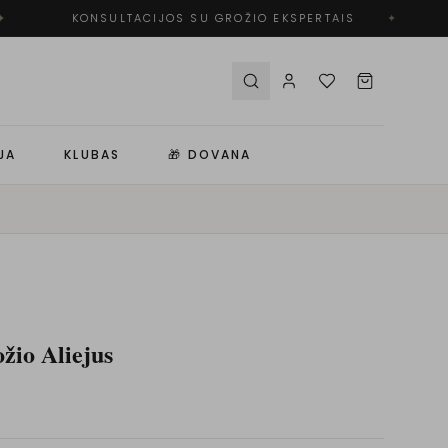
KONSULTACIJOS SU GROŽIO EKSPERTAIS
✦
JA
KLUBAS
🎁 DOVANA
žio Aliejus