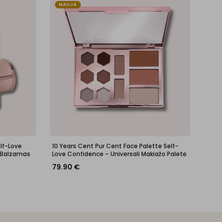
NAUJA
elf-Love
10 Years Cent Pur Cent Face Palette Self-
 Balzamas
Love Confidence – Universali Makiažo Paletė
79.90
€