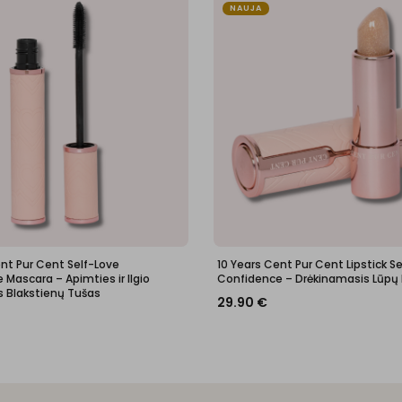
NAUJA
ent Pur Cent Self-Love
10 Years Cent Pur Cent Lipstick S
Mascara – Apimties ir Ilgio
Confidence – Drėkinamasis Lūpų
s Blakstienų Tušas
29.90
€