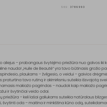
SKU:
3786993
o aliejus – prabangaus švytėjimo priežiūra nuo galvos iki 
inė nauda! „Huile de Beauté“ yra tavo būtinasis grožio pal
spindesio, plaukams – žvilgesio, o veidui – gaivios drėgmės
us praturtina tavo rutiną ir akimirksniu suteikia išsvajotą svei
inamasis makiažo pagrindas – naudok kaip makiažo pagri
žui ir švytinčiai veido odai.

ų priežiūra – keli lašai galiukams suteikia natūralaus blizgesi
i, švytinti oda – maitina ir minkština kūno odą, suteikdama