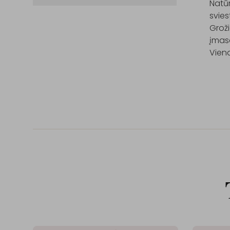
Natūr
svies
Groži
įmasa
Viena