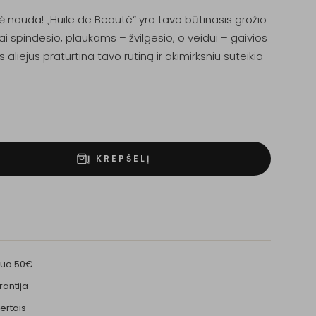
 nauda! „Huile de Beauté“ yra tavo būtinasis grožio
ai spindesio, plaukams – žvilgesio, o veidui – gaivios
aliejus praturtina tavo rutiną ir akimirksniu suteikia
.
Į KREPŠELĮ
nuo 50€
rantija
ertais