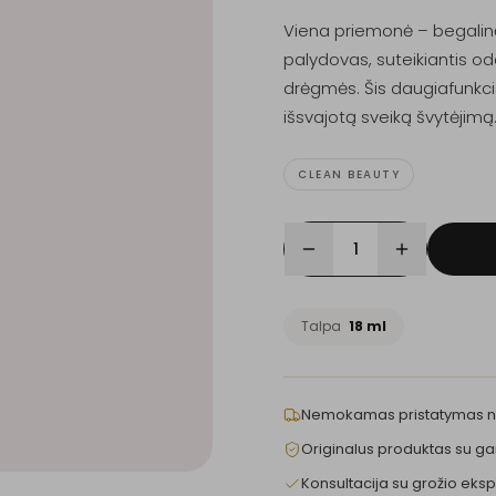
Viena priemonė – begalinė
palydovas, suteikiantis od
drėgmės. Šis daugiafunkcis 
išsvajotą sveiką švytėjimą
CLEAN BEAUTY
1
Talpa
18 ml
Nemokamas pristatymas 
Originalus produktas su ga
Konsultacija su grožio eksp