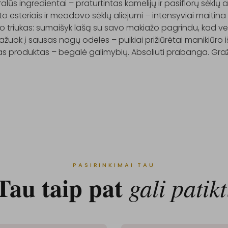
alūs ingredientai – praturtintas kamelijų ir pasiflorų sėklų a
to esteriais ir meadovo sėklų aliejumi – intensyviai maitina 
o triukas: sumaišyk lašą su savo makiažo pagrindu, kad ve
žuok į sausas nagų odeles – puikiai prižiūrėtai manikiūro iš
s produktas – begalė galimybių. Absoliuti prabanga. Graži
PASIRINKIMAI TAU
Tau taip pat
gali patikt