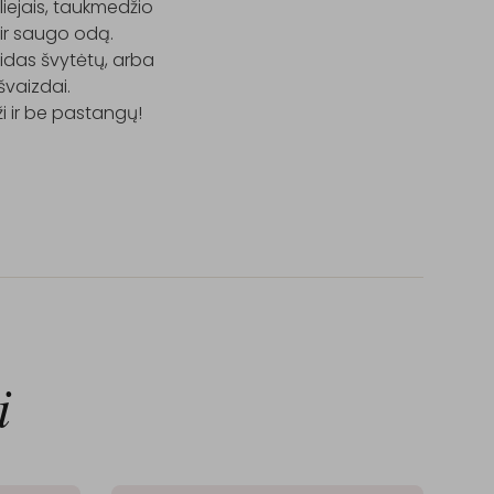
liejais, taukmedžio 
ir saugo odą.

idas švytėtų, arba 
vaizdai.

 ir be pastangų!

i