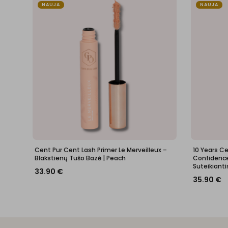
NAUJA
NAUJA
Cent Pur Cent Lash Primer Le Merveilleux –
10 Years C
Blakstienų Tušo Bazė | Peach
Confidence 
Suteikianti
33.90
€
35.90
€