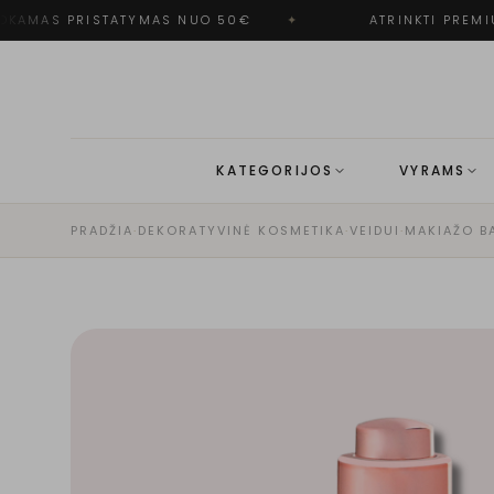
KAMAS PRISTATYMAS NUO 50€
✦
ATRINKTI PREMIU
KATEGORIJOS
VYRAMS
PRADŽIA
·
DEKORATYVINĖ KOSMETIKA
·
VEIDUI
·
MAKIAŽO B