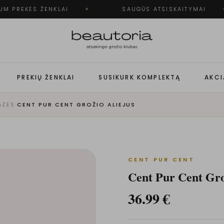
M PREKĖS ŽENKLAI
✦
SAUGŪS ATSISKAITYMAI
✦
PREKIŲ ŽENKLAI
SUSIKURK KOMPLEKTĄ
AKCI
AZĖS
·
CENT PUR CENT GROŽIO ALIEJUS
CENT PUR CENT
Cent Pur Cent Gro
36.99
€