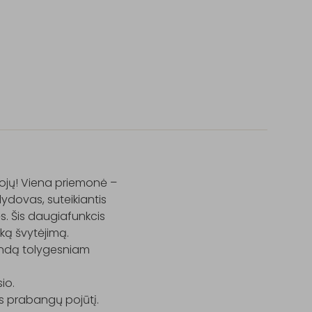
kojų! Viena priemonė – 
ydovas, suteikiantis 
. Šis daugiafunkcis 
ką švytėjimą.

ndą tolygesniam 
o.

s prabangų pojūtį.
