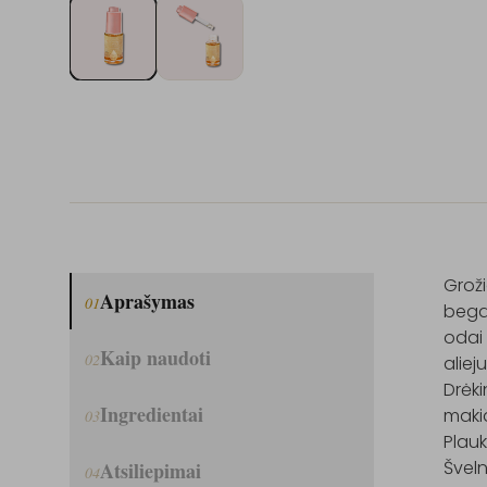
Groži
Aprašymas
01
begal
odai 
Kaip naudoti
02
aliej
Drėk
Ingredientai
makia
03
Plauk
Šveln
Atsiliepimai
04