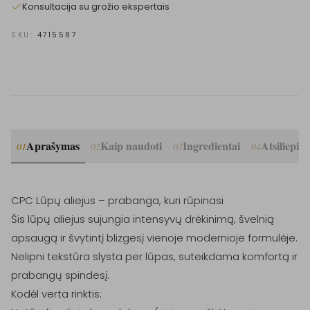
Konsultacija su grožio ekspertais
SKU:
4715587
Aprašymas
Kaip naudoti
Ingredientai
Atsiliepim
01
02
03
04
CPC Lūpų aliejus – prabanga, kuri rūpinasi

Šis lūpų aliejus sujungia intensyvų drėkinimą, švelnią 
apsaugą ir švytintį blizgesį vienoje modernioje formulėje. 
Nelipni tekstūra slysta per lūpas, suteikdama komfortą ir 
prabangų spindesį.

Kodėl verta rinktis:
