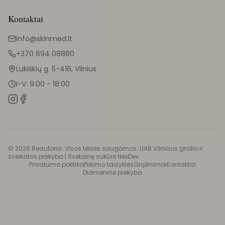
Kontaktai
info@skinmed.lt
+370 694 08880
Lukiškių g. 5-416, Vilnius
I-V: 9:00 - 18:00
©
2026
Beautoria. Visos teisės saugomos. UAB Vilniaus grožio ir
sveikatos prekyba |
Svetainę sukūrė NexDev
Privatumo politika
Pirkimo taisyklės
Grąžinimai
Kontaktai
Didmeninė prekyba