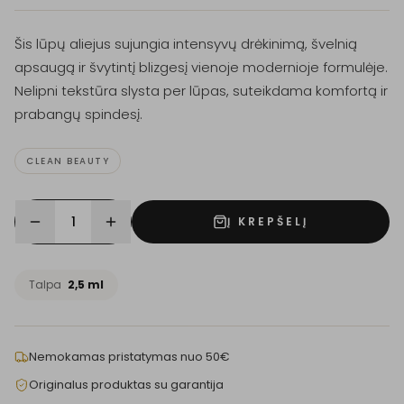
Šis lūpų aliejus sujungia intensyvų drėkinimą, švelnią
apsaugą ir švytintį blizgesį vienoje modernioje formulėje.
Nelipni tekstūra slysta per lūpas, suteikdama komfortą ir
prabangų spindesį.
CLEAN BEAUTY
1
Į KREPŠELĮ
Talpa
2,5 ml
Nemokamas pristatymas nuo 50€
Originalus produktas su garantija