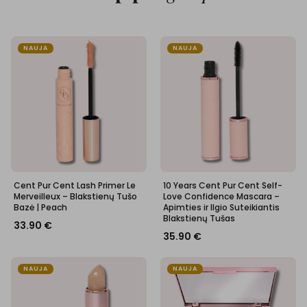
NAUJA
NAUJA
Cent Pur Cent Lash Primer Le
10 Years Cent Pur Cent Self-
Merveilleux – Blakstienų Tušo
Love Confidence Mascara –
Bazė | Peach
Apimties ir Ilgio Suteikiantis
Blakstienų Tušas
33.90
€
35.90
€
NAUJA
NAUJA