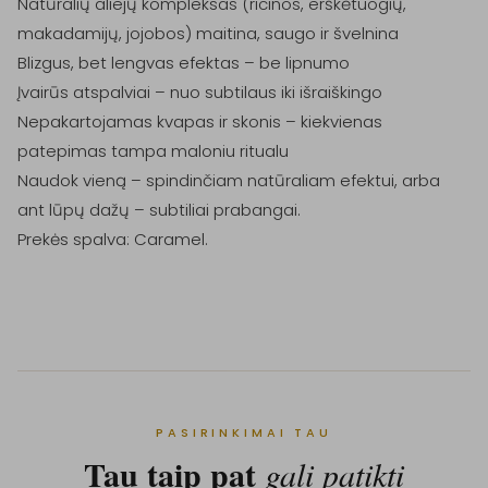
Natūralių aliejų kompleksas (ricinos, erškėtuogių, 
makadamijų, jojobos) maitina, saugo ir švelnina

Blizgus, bet lengvas efektas – be lipnumo

Įvairūs atspalviai – nuo subtilaus iki išraiškingo

Nepakartojamas kvapas ir skonis – kiekvienas 
patepimas tampa maloniu ritualu

Naudok vieną – spindinčiam natūraliam efektui, arba 
ant lūpų dažų – subtiliai prabangai.

Prekės spalva: Caramel.

PASIRINKIMAI TAU
Tau taip pat
gali patikti