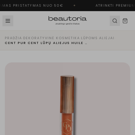
MAS PRISTATYMAS NUO 50€
✦
ATRINKTI PREMIUM
PRADŽIA
·
DEKORATYVINĖ KOSMETIKA
·
LŪPOMS
·
ALIEJAI
·
CENT PUR CENT LŪPŲ ALIEJUS HUILE D'AMOUR | CARAMEL