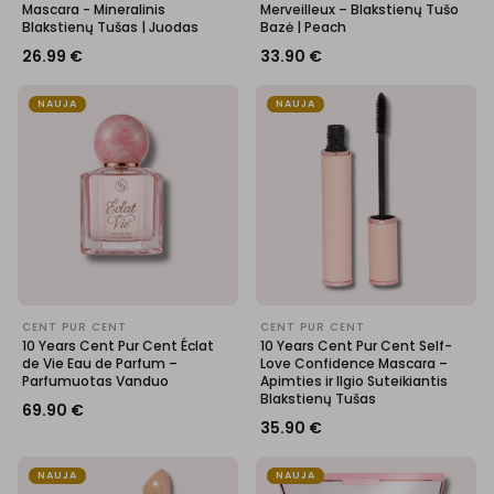
Mascara - Mineralinis
Merveilleux – Blakstienų Tušo
Blakstienų Tušas | Juodas
Bazė | Peach
26.99
€
33.90
€
NAUJA
NAUJA
CENT PUR CENT
CENT PUR CENT
10 Years Cent Pur Cent Éclat
10 Years Cent Pur Cent Self-
de Vie Eau de Parfum –
Love Confidence Mascara –
Parfumuotas Vanduo
Apimties ir Ilgio Suteikiantis
Blakstienų Tušas
69.90
€
35.90
€
NAUJA
NAUJA