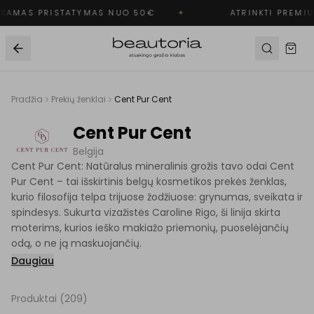
AMAS PRISTATYMAS NUO 50€
✦
ATRINKTI PREMIU
Pradžia
Prekių ženklai
Cent Pur Cent
Cent Pur Cent
Belgija
Cent Pur Cent: Natūralus mineralinis grožis tavo odai Cent
Pur Cent – tai išskirtinis belgų kosmetikos prekės ženklas,
kurio filosofija telpa trijuose žodžiuose: grynumas, sveikata ir
spindesys. Sukurta vizažistės Caroline Rigo, ši linija skirta
moterims, kurios ieško makiažo priemonių, puoselėjančių
odą, o ne ją maskuojančių.
Daugiau
Produktai (
209
)