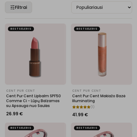
Filtrai
BESTSELERIS
BESTSELERIS
CENT PUR CENT
CENT PUR CENT
Cent Pur Cent Lipbalm SPF50
Cent Pur Cent Makiažo Bazė
Comme Ci - Lūpų Balzamas
Illuminating
su Apsauga nuo Saulės
(
1
)
26.99
€
41.99
€
BESTSELERIS
BESTSELERIS