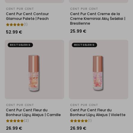
CENT PUR CENT
CENT PUR CENT
Cent Pur Cent Contour
Cent Pur Cent Creme de la
Glamour Paletė | Peach
Creme Kreminiai Akių Šešėliai |
Bresilienne
(
1
)
25.99
€
52.99
€
BESTSELERIS
BESTSELERIS
CENT PUR CENT
CENT PUR CENT
Cent Pur Cent Fleur du
Cent Pur Cent Fleur du
Bonheur Lūpų Aliejus | Camille
Bonheur Lūpų Aliejus | Violette
(
2
)
(
1
)
26.99
€
26.99
€