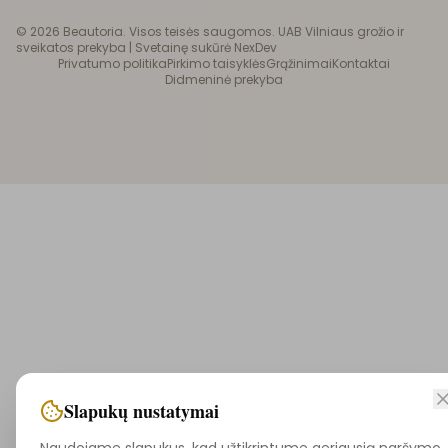
©
2026
Beautoria. Visos teisės saugomos. UAB Vilniaus grožio ir
sveikatos prekyba |
Svetainę sukūrė NexDev
Privatumo politika
Pirkimo taisyklės
Grąžinimai
Kontaktai
Didmeninė prekyba
Slapukų nustatymai