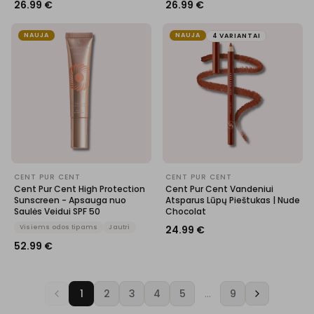
26.99
€
26.99
€
NAUJA
NAUJA
4 VARIANTAI
CENT PUR CENT
CENT PUR CENT
Cent Pur Cent High Protection
Cent Pur Cent Vandeniui
Sunscreen - Apsauga nuo
Atsparus Lūpų Pieštukas | Nude
Saulės Veidui SPF 50
Chocolat
Visiems odos tipams
Jautri
24.99
€
52.99
€
1
2
3
4
5
…
9