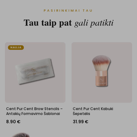
PASIRINKIMAI TAU
Tau taip pat
gali patikti
NAUJA
Cent Pur Cent Brow Stencils –
Cent Pur Cent Kabuki
Antakių Formavimo Šablonai
Šepetėlis
8.90
€
31.99
€