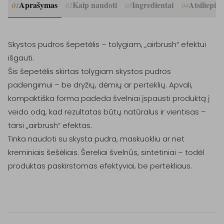
Aprašymas
Kaip naudoti
Ingredientai
Atsiliepim
01
02
03
04
Skystos pudros šepetėlis – tolygiam, „airbrush“ efektui 
išgauti.

Šis šepetėlis skirtas tolygiam skystos pudros 
padengimui – be dryžių, dėmių ar perteklių. Apvali, 
kompaktiška forma padeda švelniai įspausti produktą į 
veido odą, kad rezultatas būtų natūralus ir vientisas – 
tarsi „airbrush“ efektas.

Tinka naudoti su skysta pudra, maskuokliu ar net 
kreminiais šešėliais. Šereliai švelnūs, sintetiniai – todėl 
produktas paskirstomas efektyviai, be pertekliaus.