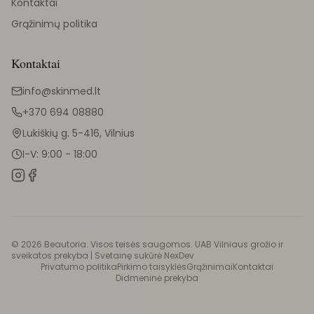
Kontaktai
Grąžinimų politika
Kontaktai
info@skinmed.lt
+370 694 08880
Lukiškių g. 5-416, Vilnius
I-V: 9:00 - 18:00
©
2026
Beautoria. Visos teisės saugomos. UAB Vilniaus grožio ir
sveikatos prekyba |
Svetainę sukūrė NexDev
Privatumo politika
Pirkimo taisyklės
Grąžinimai
Kontaktai
Didmeninė prekyba