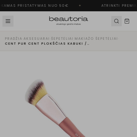
KAMAS PRISTATYMAS NUO 50€
✦
ATRINKTI PREMIU
PRADŽIA
·
AKSESUARAI
·
ŠEPETĖLIAI
·
MAKIAŽO ŠEPETĖLIAI
·
CENT PUR CENT PLOKŠČIAS KABUKI / SKYSTOS PUDROS ŠEPETĖLIS NR. 03