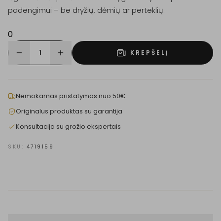
padengimui – be dryžių, dėmių ar perteklių.
0
1
Į KREPŠELĮ
Nemokamas pristatymas nuo 50€
Originalus produktas su garantija
Konsultacija su grožio ekspertais
SKU:
4719159