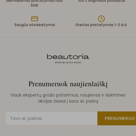
Nemokamas pristatymas nuo
100% originalūs produktai
50€
Saugūs atsiskaitymai
Greitas pristatymas 1-3 d.d.
Prenumeruok naujienlaiškį
Gauk ekspertų grožio patarimus, naujienas ir išskirtines
akcijas tiesiai į savo el. paštą
PRENUMERUO