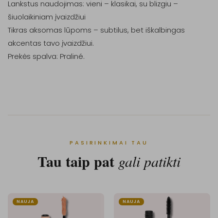
Lankstus naudojimas: vieni – klasikai, su blizgiu – 
šiuolaikiniam įvaizdžiui

Tikras aksomas lūpoms – subtilus, bet iškalbingas 
akcentas tavo įvaizdžiui.

Prekės spalva: Praliné.

PASIRINKIMAI TAU
Tau taip pat
gali patikti
NAUJA
NAUJA