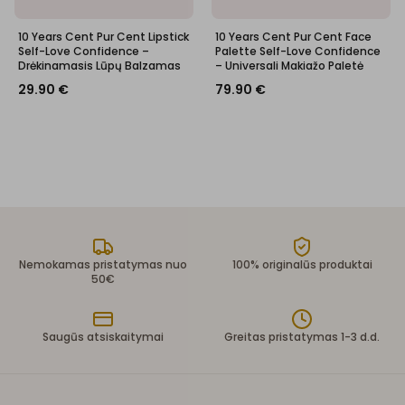
10 Years Cent Pur Cent Lipstick
10 Years Cent Pur Cent Face
Self-Love Confidence –
Palette Self-Love Confidence
Drėkinamasis Lūpų Balzamas
– Universali Makiažo Paletė
29.90
€
79.90
€
Nemokamas pristatymas nuo
100% originalūs produktai
50€
Saugūs atsiskaitymai
Greitas pristatymas 1-3 d.d.