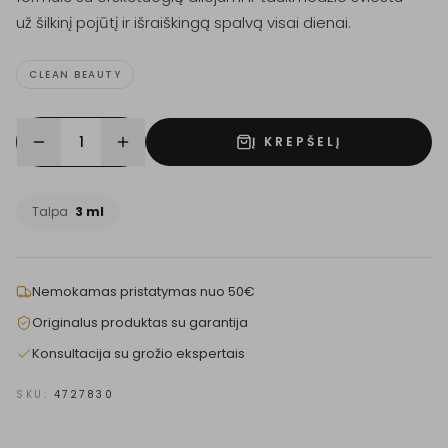
už šilkinį pojūtį ir išraiškingą spalvą visai dienai.
CLEAN BEAUTY
1
Į KREPŠELĮ
Talpa
3 ml
Nemokamas pristatymas nuo 50€
Originalus produktas su garantija
Konsultacija su grožio ekspertais
SKU:
4727830