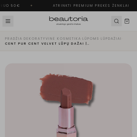
NUO 50€
✦
ATRINKTI PREMIUM PREKĖS ŽENKLAI
PRADŽIA
·
DEKORATYVINĖ KOSMETIKA
·
LŪPOMS
·
LŪPDAŽIAI
·
CENT PUR CENT VELVET LŪPŲ DAŽAI | PRALINÉ