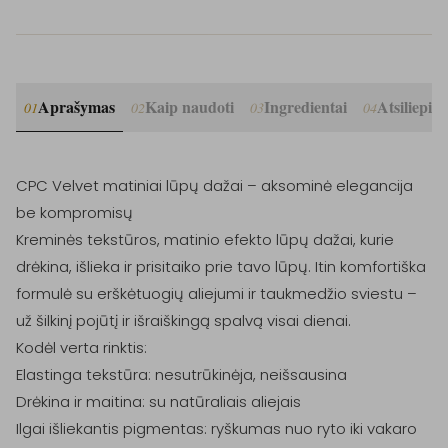
Aprašymas
Kaip naudoti
Ingredientai
Atsiliepim
01
02
03
04
CPC Velvet matiniai lūpų dažai – aksominė elegancija 
be kompromisų

Kreminės tekstūros, matinio efekto lūpų dažai, kurie 
drėkina, išlieka ir prisitaiko prie tavo lūpų. Itin komfortiška 
formulė su erškėtuogių aliejumi ir taukmedžio sviestu – 
už šilkinį pojūtį ir išraiškingą spalvą visai dienai.

Kodėl verta rinktis:

Elastinga tekstūra: nesutrūkinėja, neišsausina

Drėkina ir maitina: su natūraliais aliejais

Ilgai išliekantis pigmentas: ryškumas nuo ryto iki vakaro
