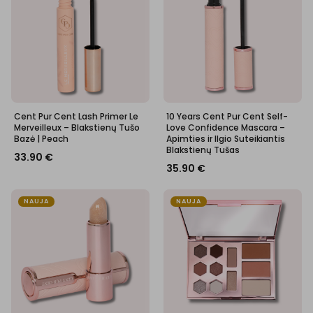
Cent Pur Cent Lash Primer Le
10 Years Cent Pur Cent Self-
Merveilleux – Blakstienų Tušo
Love Confidence Mascara –
Bazė | Peach
Apimties ir Ilgio Suteikiantis
Blakstienų Tušas
33.90
€
35.90
€
NAUJA
NAUJA