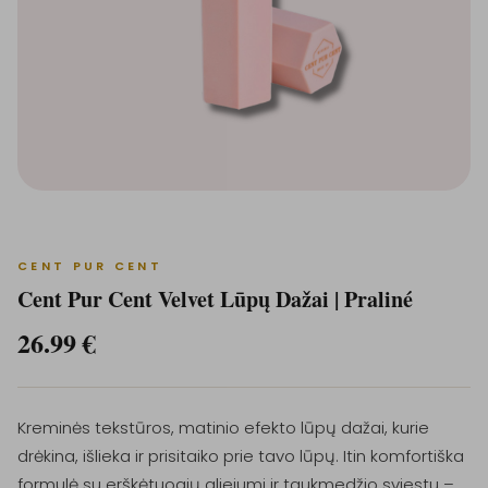
CENT PUR CENT
Cent Pur Cent Velvet Lūpų Dažai | Praliné
26.99
€
Kreminės tekstūros, matinio efekto lūpų dažai, kurie
drėkina, išlieka ir prisitaiko prie tavo lūpų. Itin komfortiška
formulė su erškėtuogių aliejumi ir taukmedžio sviestu –