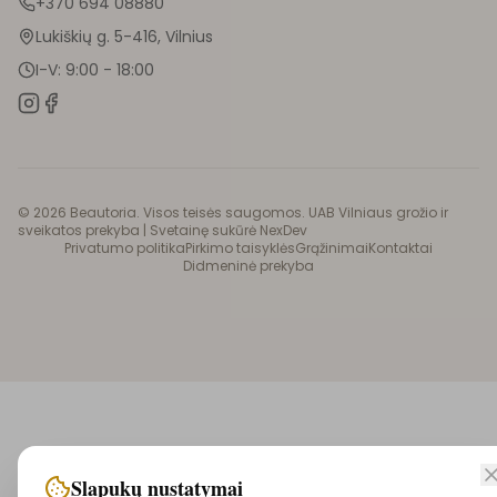
+370 694 08880
Lukiškių g. 5-416, Vilnius
I-V: 9:00 - 18:00
©
2026
Beautoria. Visos teisės saugomos. UAB Vilniaus grožio ir
sveikatos prekyba |
Svetainę sukūrė NexDev
Privatumo politika
Pirkimo taisyklės
Grąžinimai
Kontaktai
Didmeninė prekyba
Slapukų nustatymai