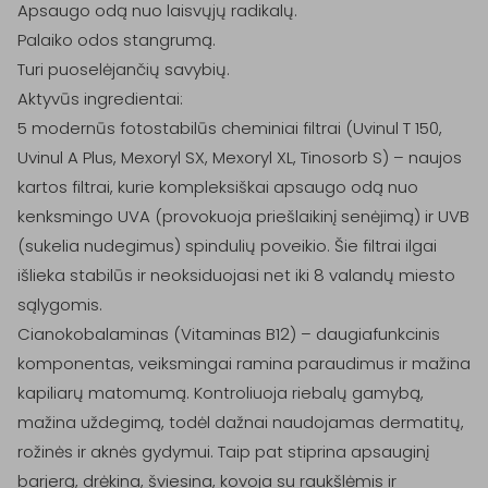
Apsaugo odą nuo laisvųjų radikalų.

Palaiko odos stangrumą.

Turi puoselėjančių savybių. 

Aktyvūs ingredientai:

5 modernūs fotostabilūs cheminiai filtrai (Uvinul T 150, 
Uvinul A Plus, Mexoryl SX, Mexoryl XL, Tinosorb S) – naujos 
kartos filtrai, kurie kompleksiškai apsaugo odą nuo 
kenksmingo UVA (provokuoja priešlaikinį senėjimą) ir UVB 
(sukelia nudegimus) spindulių poveikio. Šie filtrai ilgai 
išlieka stabilūs ir neoksiduojasi net iki 8 valandų miesto 
sąlygomis.

Cianokobalaminas (Vitaminas B12) – daugiafunkcinis 
komponentas, veiksmingai ramina paraudimus ir mažina 
kapiliarų matomumą. Kontroliuoja riebalų gamybą, 
mažina uždegimą, todėl dažnai naudojamas dermatitų, 
rožinės ir aknės gydymui. Taip pat stiprina apsauginį 
barjerą, drėkina, šviesina, kovoja su raukšlėmis ir 