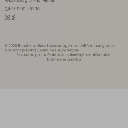
Lukiškių g. 5-416, Vilnius
I-V: 9:00 - 18:00
©
2026
Beautoria. Visos teisės saugomos. UAB Vilniaus grožio ir
sveikatos prekyba |
Svetainę sukūrė NexDev
Privatumo politika
Pirkimo taisyklės
Grąžinimai
Kontaktai
Didmeninė prekyba