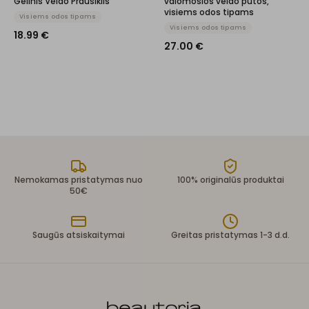
Gelinis Veido Prausiklis
valomosios veido putos,
visiems odos tipams
Visiems odos tipams
Visiems odos tipams
18.99
€
27.00
€
Nemokamas pristatymas nuo
100% originalūs produktai
50€
Saugūs atsiskaitymai
Greitas pristatymas 1-3 d.d.