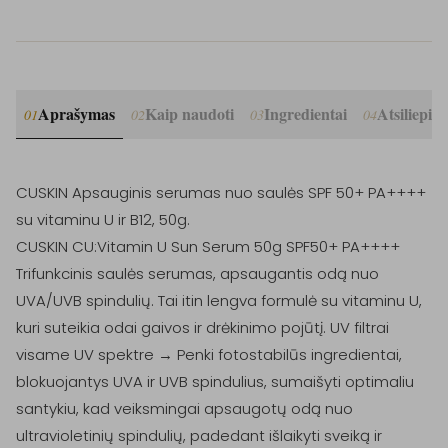
Aprašymas
Kaip naudoti
Ingredientai
Atsiliepim
01
02
03
04
CUSKIN Apsauginis serumas nuo saulės SPF 50+ PA++++ 
su vitaminu U ir B12, 50g.

CUSKIN CU:Vitamin U Sun Serum 50g SPF50+ PA++++

Trifunkcinis saulės serumas, apsaugantis odą nuo 
UVA/UVB spindulių. Tai itin lengva formulė su vitaminu U, 
kuri suteikia odai gaivos ir drėkinimo pojūtį. UV filtrai 
visame UV spektre → Penki fotostabilūs ingredientai, 
blokuojantys UVA ir UVB spindulius, sumaišyti optimaliu 
santykiu, kad veiksmingai apsaugotų odą nuo 
ultravioletinių spindulių, padedant išlaikyti sveiką ir 