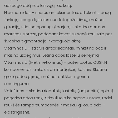
apsaugo odą nuo laisvųjų radikalų.

Niacinamidas – stiprus antioksidantas, atliekantis daug 
funkcijų: saugo ląsteles nuo fotopažeidimų, mažina 
glikaciją, stiprina apsauginį barjerą ir skatina dermos 
matricos sintezę, padedant kovoti su senėjimu. Taip pat 
šviesina pigmentaciją ir koreguoja aknę.

Vitaminas E – stiprus antioksidantas, minkština odą ir 
mažina uždegimus. Lėtina odos ląstelių senėjimą.

Vitaminas U (Metilmetioninas) – patentuotas CUSKIN 
komponentas, unikalus aminorūgščių šaltinis. Skatina 
greitą odos gijimą, mažina raukšles ir gerina 
elastingumą.

Voliufilinas – skatina riebalinių ląstelių (adipocitų) apimtį, 
pagerina odos tankį. Stimuliuoja kolageno sintezę, todėl 
raukšlės tampa trumpesnės ir mažiau gilios, o oda – 
elastingesnė.
