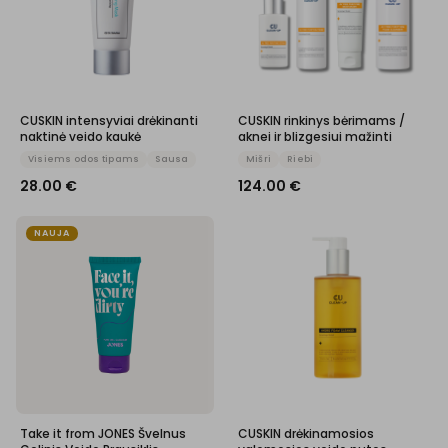
CUSKIN intensyviai drėkinanti
CUSKIN rinkinys bėrimams /
naktinė veido kaukė
aknei ir blizgesiui mažinti
Visiems odos tipams
Sausa
Mišri
Riebi
28.00
€
124.00
€
NAUJA
Take it from JONES Švelnus
CUSKIN drėkinamosios