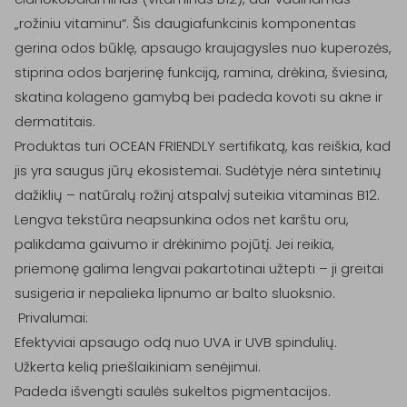
„rožiniu vitaminu“. Šis daugiafunkcinis komponentas 
gerina odos būklę, apsaugo kraujagysles nuo kuperozės, 
stiprina odos barjerinę funkciją, ramina, drėkina, šviesina, 
skatina kolageno gamybą bei padeda kovoti su akne ir 
dermatitais.

Produktas turi OCEAN FRIENDLY sertifikatą, kas reiškia, kad 
jis yra saugus jūrų ekosistemai. Sudėtyje nėra sintetinių 
dažiklių – natūralų rožinį atspalvį suteikia vitaminas B12. 
Lengva tekstūra neapsunkina odos net karštu oru, 
palikdama gaivumo ir drėkinimo pojūtį. Jei reikia, 
priemonę galima lengvai pakartotinai užtepti – ji greitai 
susigeria ir nepalieka lipnumo ar balto sluoksnio.

 Privalumai:

Efektyviai apsaugo odą nuo UVA ir UVB spindulių.

Užkerta kelią priešlaikiniam senėjimui.

Padeda išvengti saulės sukeltos pigmentacijos.
