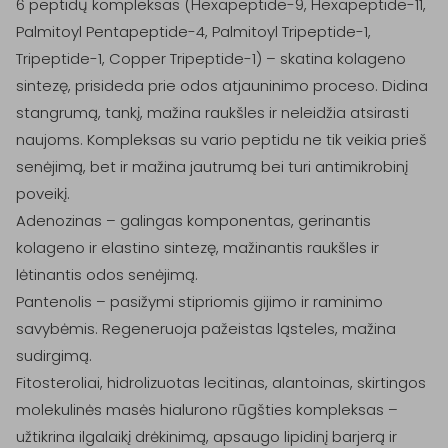
6 peptidų kompleksas (Hexapeptide-9, Hexapeptide-11, 
Palmitoyl Pentapeptide-4, Palmitoyl Tripeptide-1, 
Tripeptide-1, Copper Tripeptide-1) – skatina kolageno 
sintezę, prisideda prie odos atjauninimo proceso. Didina 
stangrumą, tankį, mažina raukšles ir neleidžia atsirasti 
naujoms. Kompleksas su vario peptidu ne tik veikia prieš 
senėjimą, bet ir mažina jautrumą bei turi antimikrobinį 
poveikį.

Adenozinas – galingas komponentas, gerinantis 
kolageno ir elastino sintezę, mažinantis raukšles ir 
lėtinantis odos senėjimą.

Pantenolis – pasižymi stipriomis gijimo ir raminimo 
savybėmis. Regeneruoja pažeistas ląsteles, mažina 
sudirgimą.

Fitosteroliai, hidrolizuotas lecitinas, alantoinas, skirtingos 
molekulinės masės hialurono rūgšties kompleksas – 
užtikrina ilgalaikį drėkinimą, apsaugo lipidinį barjerą ir 