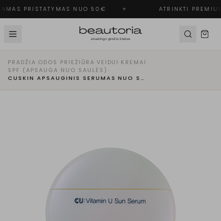
MAS PRISTATYMAS NUO 50€
✦
ATRINKTI PREMIUM
PRADŽIA
·
ODOS PRIEŽIŪRA
·
VEIDUI
·
KREMAI
·
SPF (APSAUGA NUO SAULĖS)
·
CUSKIN APSAUGINIS SERUMAS NUO SAULĖS SPF 50+ PA++++ SU VITAMINU U IR B12