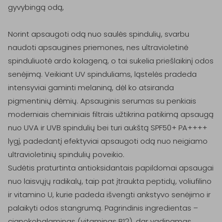
gyvybingą odą,

Norint apsaugoti odą nuo saulės spindulių, svarbu 
naudoti apsaugines priemones, nes ultravioletinė 
spinduliuotė ardo kolageną, o tai sukelia priešlaikinį odos 
senėjimą. Veikiant UV spinduliams, ląstelės pradeda 
intensyviai gaminti melaniną, dėl ko atsiranda 
pigmentinių dėmių. Apsauginis serumas su penkiais 
moderniais cheminiais filtrais užtikrina patikimą apsaugą 
nuo UVA ir UVB spindulių bei turi aukštą SPF50+ PA++++ 
lygį, padedantį efektyviai apsaugoti odą nuo neigiamo 
ultravioletinių spindulių poveikio.

Sudėtis praturtinta antioksidantais papildomai apsaugai 
nuo laisvųjų radikalų, taip pat įtraukta peptidų, voliufilino 
ir vitamino U, kurie padeda išvengti ankstyvo senėjimo ir 
palaikyti odos stangrumą. Pagrindinis ingredientas – 
cianokobalaminas (vitaminas B12), dar vadinamas 