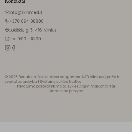
Kontaktai
info@skinmed.lt
+370 694 08880
Lukiškių g. 5-416, Vilnius
I-V: 9:00 - 18:00
©
2026
Beautoria. Visos teisės saugomos. UAB Vilniaus grožio ir
sveikatos prekyba |
Svetainę sukūrė NexDev
Privatumo politika
Pirkimo taisyklės
Grąžinimai
Kontaktai
Didmeninė prekyba