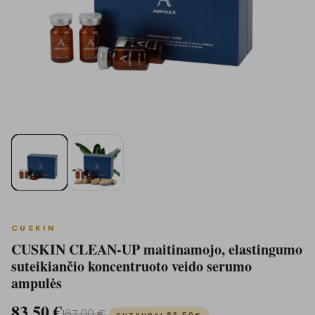
CUSKIN
CUSKIN CLEAN-UP maitinamojo, elastingumo
suteikiančio koncentruoto veido serumo
ampulės
83.50
€
167.00
€