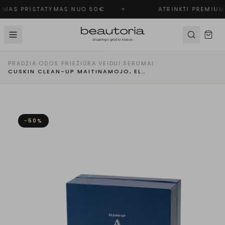
MAS PRISTATYMAS NUO 50€
✦
ATRINKTI PREMIUM 
PRADŽIA
·
ODOS PRIEŽIŪRA
·
VEIDUI
·
SERUMAI
·
CUSKIN CLEAN-UP MAITINAMOJO, ELASTINGUMO SUTEIKIANČIO KONCENTRUOTO VEIDO SERUMO AMPULĖS
−
50
%