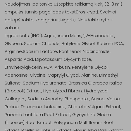
Naudojimas: po toniko užtepkite reikiamą kiekį (2-3 ml) 
ampulės turinio pagal odos tekstūros kryptį. Švelniai 
patapšnokite, kad geriau įsigertų. Naudokite ryte ir 
vakare.  

Ingredients (INCI): Aqua, Aqua Maris, 1,2-Hexanediol, 
Glycerin, Sodium Chloride, Butylene Glycol, Sodium PCA, 
Arginine,Sodium Lactate, Panthenol, Niacinamide, 
Aspartic Acid, Dipotassium Glycyrrhizate, 
Ethylhexylglycerin, PCA, Arbutin, Pentylene Glycol, 
Adenosine, Glycine, Caprylyl Glycol, Alanine, Dimethyl 
Sulfone, Sodium Hyaluronate, Brassica Oleracea Italica 
(Broccoli) Extract, Hydrolyzed Fibroin, Hydrolyzed 
Collagen , Sodium Ascorbyl Phosphate , Serine, Valine, 
Proline, Threonine, Isoleucine, Chlorella Vulgaris Extract, 
Paeonia Lactiflora Root Extract, Glycyrrhiza Glabra 
(Licorice) Root Extract, Polygonum Multiflorum Root 
Extract, Phellinus Linteus Extract, Morus Alba Bark Extract, 