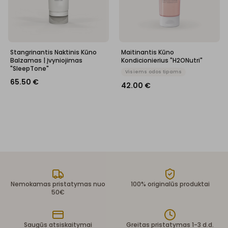
Stangrinantis Naktinis Kūno
Maitinantis Kūno
Balzamas | Įvyniojimas
Kondicionierius "H2ONutri"
"SleepTone"
Visiems odos tipams
65.50
€
42.00
€
Nemokamas pristatymas nuo
100% originalūs produktai
50€
Saugūs atsiskaitymai
Greitas pristatymas 1-3 d.d.