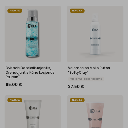
NAUJA
NAUJA
Dvifazis Detoksikuojantis,
Valomosios Molio Putos
Drenuojantis Kūno Losjonas
"SoftyClay"
"2Drain"
Visiems odos tipams
65.00
€
37.50
€
NAUJA
NAUJA