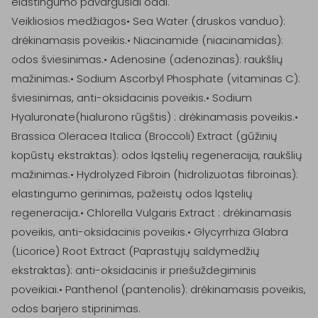
elastingumo pavargusiai odai.

Veikliosios medžiagos• Sea Water (druskos vanduo): 
drėkinamasis poveikis.• Niacinamide (niacinamidas): 
odos šviesinimas.• Adenosine (adenozinas): raukšlių 
mažinimas.• Sodium Ascorbyl Phosphate (vitaminas C): 
šviesinimas, anti-oksidacinis poveikis.• Sodium 
Hyaluronate(hialurono rūgštis) : drėkinamasis poveikis.• 
Brassica Oleracea Italica (Broccoli) Extract (gūžinių 
kopūstų ekstraktas): odos ląstelių regeneracija, raukšlių 
mažinimas.• Hydrolyzed Fibroin (hidrolizuotas fibroinas): 
elastingumo gerinimas, pažeistų odos ląstelių 
regeneracija.• Chlorella Vulgaris Extract : drėkinamasis 
poveikis, anti-oksidacinis poveikis.• Glycyrrhiza Glabra 
(Licorice) Root Extract (Paprastųjų saldymedžių 
ekstraktas): anti-oksidacinis ir priešuždegiminis 
poveikiai.• Panthenol (pantenolis): drėkinamasis poveikis, 
odos barjero stiprinimas.
