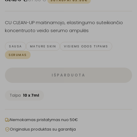
SUTAUPAI
83.50
€
CU CLEAN-UP maitinamojo, elastingumo suteikiančio
koncentruoto veido serumo ampulės
SAUSA
MATURE SKIN
VISIEMS ODOS TIPAMS
SERUMAS
IŠPARDUOTA
Talpa
10 x 7ml
Nemokamas pristatymas nuo 50€
Originalus produktas su garantija