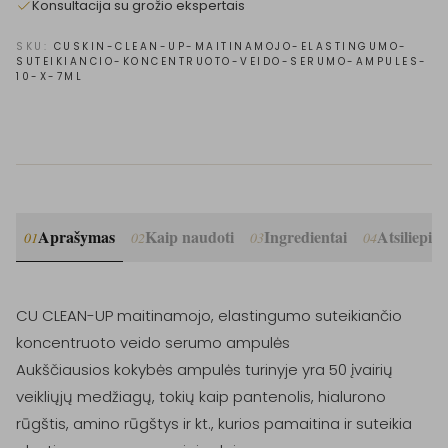
Konsultacija su grožio ekspertais
SKU:
CUSKIN-CLEAN-UP-MAITINAMOJO-ELASTINGUMO-
SUTEIKIANCIO-KONCENTRUOTO-VEIDO-SERUMO-AMPULES-
10-X-7ML
Aprašymas
Kaip naudoti
Ingredientai
Atsiliepim
01
02
03
04
CU CLEAN-UP maitinamojo, elastingumo suteikiančio 
koncentruoto veido serumo ampulės

Aukščiausios kokybės ampulės turinyje yra 50 įvairių 
veikliųjų medžiagų, tokių kaip pantenolis, hialurono 
rūgštis, amino rūgštys ir kt., kurios pamaitina ir suteikia 