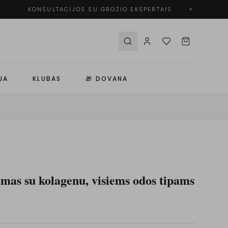
KONSULTACIJOS SU GROŽIO EKSPERTAIS
✦
N
JA
KLUBAS
🎁 DOVANA
as su kolagenu, visiems odos tipams