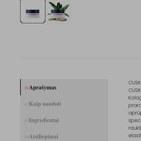
CUSK
Aprašymas
01
CUSK
Kolag
Kaip naudoti
02
prara
aprūp
Ingredientai
speci
03
raukš
elast
Atsiliepimai
04