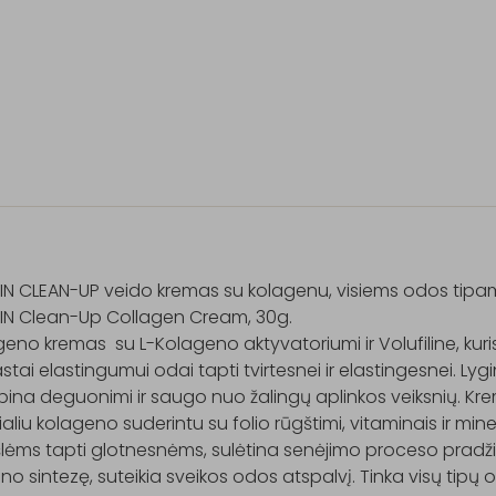
IN CLEAN-UP veido kremas su kolagenu, visiems odos tipam
IN Clean-Up Collagen Cream, 30g.

eno kremas  su L-Kolageno aktyvatoriumi ir Volufiline, kuri
stai elastingumui odai tapti tvirtesnei ir elastingesnei. Lygi
ina deguonimi ir saugo nuo žalingų aplinkos veiksnių. Kre
aliu kolageno suderintu su folio rūgštimi, vitaminais ir min
lėms tapti glotnesnėms, sulėtina senėjimo proceso pradžią
ino sintezę, suteikia sveikos odos atspalvį. Tinka visų tipų 