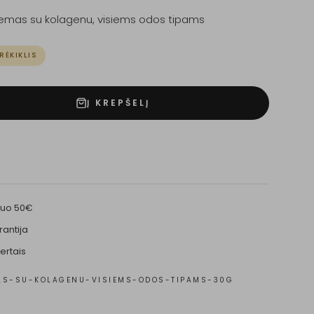
emas su kolagenu, visiems odos tipams
RĖKIKLIS
Į KREPŠELĮ
nuo 50€
rantija
ertais
AS-SU-KOLAGENU-VISIEMS-ODOS-TIPAMS-30G