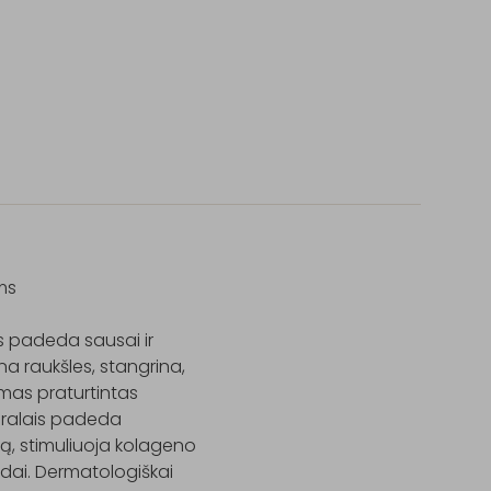
s

s padeda sausai ir 
na raukšles, stangrina, 
mas praturtintas 
eralais padeda 
, stimuliuoja kolageno 
odai. Dermatologiškai 