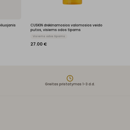
liuojanis
CUSKIN drėkinamosios valomosios veido
putos, visiems odos tipams
Visiems odos tipams
27.00
€
Greitas pristatymas 1-3 d.d.