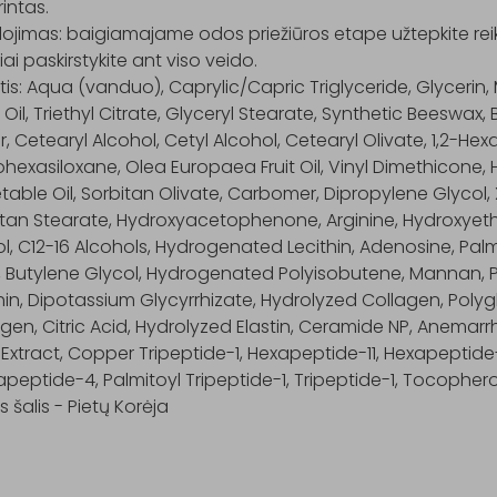
intas.

jimas: baigiamajame odos priežiūros etape užtepkite reiki
iai paskirstykite ant viso veido.

is: Aqua (vanduo), Caprylic/Capric Triglyceride, Glycerin,
Oil, Triethyl Citrate, Glyceryl Stearate, Synthetic Beeswax,
r, Cetearyl Alcohol, Cetyl Alcohol, Cetearyl Olivate, 1,2-Hexa
hexasiloxane, Olea Europaea Fruit Oil, Vinyl Dimethicone,
able Oil, Sorbitan Olivate, Carbomer, Dipropylene Glycol,
tan Stearate, Hydroxyacetophenone, Arginine, Hydroxyethyl
l, C12-16 Alcohols, Hydrogenated Lecithin, Adenosine, Palmi
 Butylene Glycol, Hydrogenated Polyisobutene, Mannan, Pe
hin, Dipotassium Glycyrrhizate, Hydrolyzed Collagen, Polygl
gen, Citric Acid, Hydrolyzed Elastin, Ceramide NP, Anemar
Extract, Copper Tripeptide-1, Hexapeptide-11, Hexapeptide-
peptide-4, Palmitoyl Tripeptide-1, Tripeptide-1, Tocopherol
s šalis - Pietų Korėja