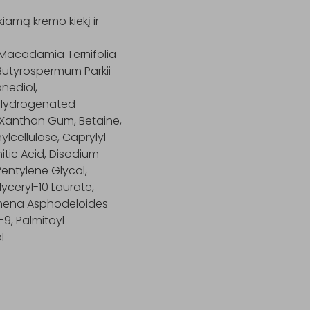
amą kremo kiekį ir 
 Macadamia Ternifolia 
 Butyrospermum Parkii 
nediol, 
 Hydrogenated 
 Xanthan Gum, Betaine, 
cellulose, Caprylyl 
tic Acid, Disodium 
ntylene Glycol, 
yceryl-10 Laurate, 
rhena Asphodeloides 
9, Palmitoyl 

