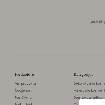
Gauk ekspe
Parduotuvė
Kategorijos
Visi produktai
Dekoratyvinė kosm
Naujienos
Mineralinė kosmeti
Pasiūlymai
Dermokosmetika
Prekių ženklai
Odos priežiūra