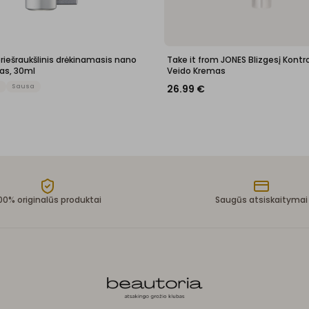
priešraukšlinis drėkinamasis nano
Take it from JONES Blizgesį Kontro
as, 30ml
Veido Kremas
n
Sausa
26.99
€
00% originalūs produktai
Saugūs atsiskaitymai