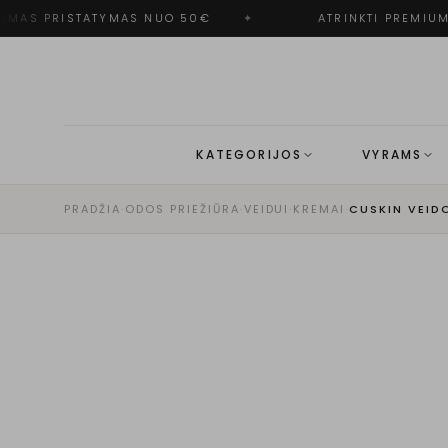
MAS PRISTATYMAS NUO 50€
✦
ATRINKTI PREMIUM 
KATEGORIJOS
VYRAMS
PRADŽIA
·
ODOS PRIEŽIŪRA
·
VEIDUI
·
KREMAI
·