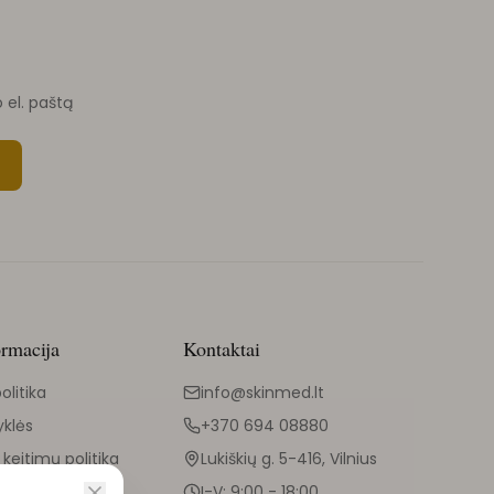
o el. paštą
ormacija
Kontaktai
olitika
info@skinmed.lt
yklės
+370 694 08880
 keitimų politika
Lukiškių g. 5-416, Vilnius
I-V: 9:00 - 18:00