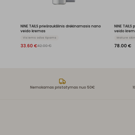
NINE TAILS priešraukšlinis drėkinamasis nano
NINE TAILS 
veido kremas
veido krem
Visiems odos tipams
Mature ski
33.60
€
78.00
€
42.00
€
Nemokamas pristatymas nuo 50€
1