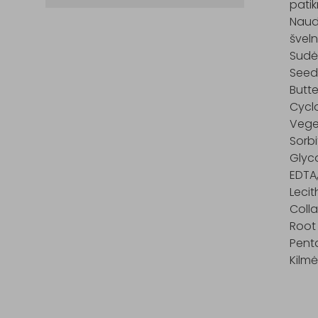
patikr
Naudo
šveln
Sudėt
Seed 
Butte
Cyclo
Veget
Sorbi
Glyco
EDTA,
Lecit
Colla
Root 
Penta
Kilmė