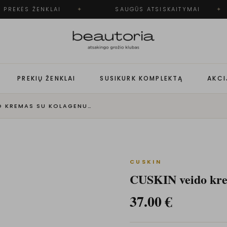
PREKĖS ŽENKLAI
✦
SAUGŪS ATSISKAITYMAI
✦
PREKIŲ ŽENKLAI
SUSIKURK KOMPLEKTĄ
AKCI
CUSKIN VEIDO KREMAS SU KOLAGENU, VISIEMS ODOS TIPAMS
CUSKIN
CUSKIN veido krem
37.00
€