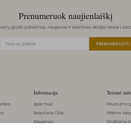
Prenumeruok naujienlaiškį
rtų grožio patarimus, naujienas ir išskirtines akcijas tiesiai į sav
PRENUMERUOTI
Informacija
Teisinė inf
etika
Apie mus
Privatumo p
ka
Beautoria Club
Pirkimo tais
Naujienos
Grąžinimų ir
Grožio tinklaraštis