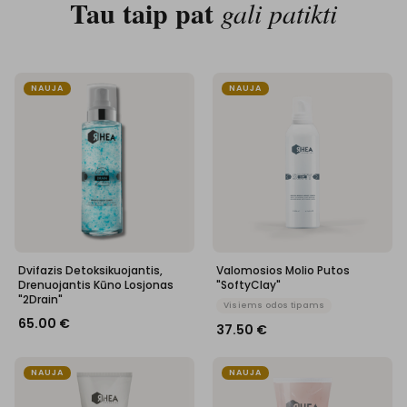
Tau taip pat
gali patikti
NAUJA
NAUJA
Dvifazis Detoksikuojantis,
Valomosios Molio Putos
Drenuojantis Kūno Losjonas
"SoftyClay"
"2Drain"
Visiems odos tipams
65.00
€
37.50
€
NAUJA
NAUJA