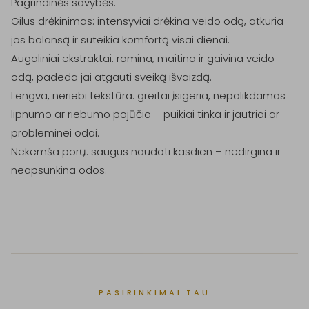
Pagrindinės savybės:

Gilus drėkinimas: intensyviai drėkina veido odą, atkuria 
jos balansą ir suteikia komfortą visai dienai.

Augaliniai ekstraktai: ramina, maitina ir gaivina veido 
odą, padeda jai atgauti sveiką išvaizdą.

Lengva, neriebi tekstūra: greitai įsigeria, nepalikdamas 
lipnumo ar riebumo pojūčio – puikiai tinka ir jautriai ar 
probleminei odai.

Nekemša porų: saugus naudoti kasdien – nedirgina ir 
neapsunkina odos.

PASIRINKIMAI TAU