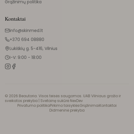
Grąžinimų politika
Kontaktai
info@skinmed.lt
+370 694 08880
Lukiškių g. 5-416, Vilnius
I-V: 9:00 - 18:00
©
2026
Beautoria. Visos teisės saugomos. UAB Vilniaus grožio ir
sveikatos prekyba |
Svetainę sukūrė NexDev
Privatumo politika
Pirkimo taisyklės
Grąžinimai
Kontaktai
Didmeninė prekyba