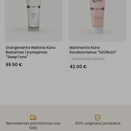
Stangrinantis Naktinis Kūno
Maitinantis Kūno
Balzamas | Įvyniojimas
Kondicionierius "H2ONutri"
"SleepTone"
Visiems odos tipams
65.50
€
42.00
€
Nemokamas pristatymas nuo
100% originalūs produktai
50€