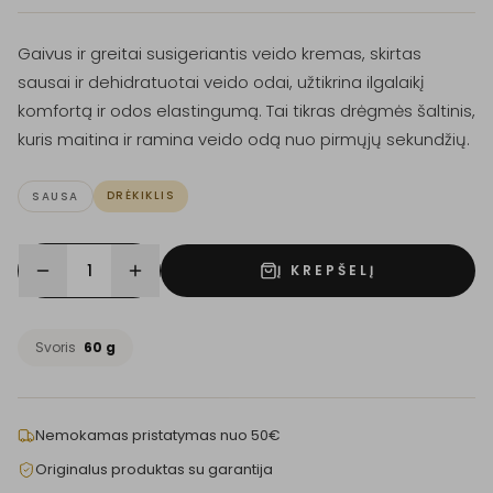
Gaivus ir greitai susigeriantis veido kremas, skirtas
sausai ir dehidratuotai veido odai, užtikrina ilgalaikį
komfortą ir odos elastingumą. Tai tikras drėgmės šaltinis,
kuris maitina ir ramina veido odą nuo pirmųjų sekundžių.
DRĖKIKLIS
SAUSA
1
Į KREPŠELĮ
Svoris
60 g
Nemokamas pristatymas nuo 50€
Originalus produktas su garantija