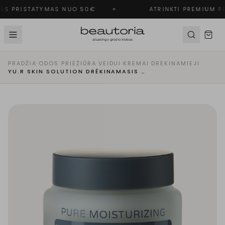
S PRISTATYMAS NUO 50€
✦
ATRINKTI PREMIUM PR
PRADŽIA
·
ODOS PRIEŽIŪRA
·
VEIDUI
·
KREMAI
·
DRĖKINAMIEJI
·
YU.R SKIN SOLUTION DRĖKINAMASIS KREMAS | PURE MOISTURIZING