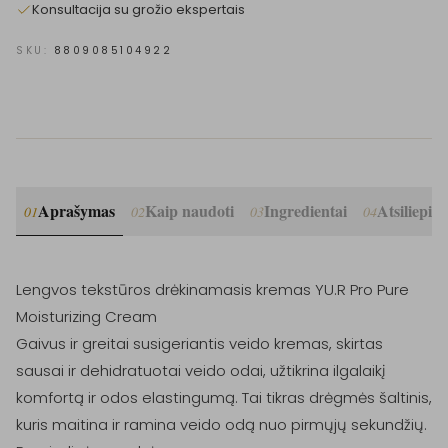
Konsultacija su grožio ekspertais
SKU:
8809085104922
Aprašymas
Kaip naudoti
Ingredientai
Atsiliepim
01
02
03
04
Lengvos tekstūros drėkinamasis kremas YU.R Pro Pure 
Moisturizing Cream

Gaivus ir greitai susigeriantis veido kremas, skirtas 
sausai ir dehidratuotai veido odai, užtikrina ilgalaikį 
komfortą ir odos elastingumą. Tai tikras drėgmės šaltinis, 
kuris maitina ir ramina veido odą nuo pirmųjų sekundžių.
