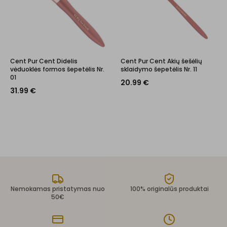
Cent Pur Cent Didelis
Cent Pur Cent Akių šešėlių
vėduoklės formos šepetėlis Nr.
sklaidymo šepetėlis Nr. 11
01
20.99
€
31.99
€
Nemokamas pristatymas nuo
100% originalūs produktai
50€