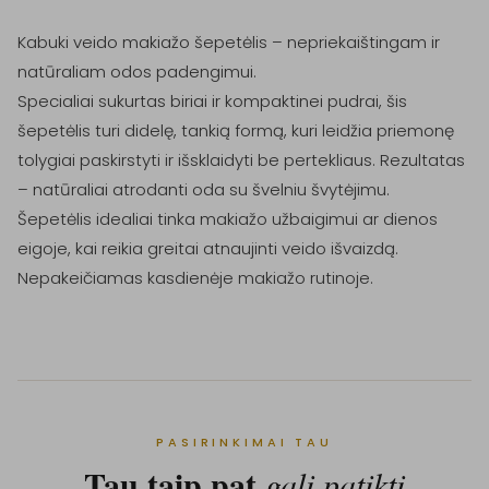
Kabuki veido makiažo šepetėlis – nepriekaištingam ir 
natūraliam odos padengimui.

Specialiai sukurtas biriai ir kompaktinei pudrai, šis 
šepetėlis turi didelę, tankią formą, kuri leidžia priemonę 
tolygiai paskirstyti ir išsklaidyti be pertekliaus. Rezultatas 
– natūraliai atrodanti oda su švelniu švytėjimu.

Šepetėlis idealiai tinka makiažo užbaigimui ar dienos 
eigoje, kai reikia greitai atnaujinti veido išvaizdą. 
Nepakeičiamas kasdienėje makiažo rutinoje.
PASIRINKIMAI TAU
Tau taip pat
gali patikti