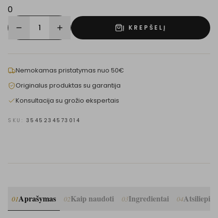
0
1
Į KREPŠELĮ
Nemokamas pristatymas nuo 50€
Originalus produktas su garantija
Konsultacija su grožio ekspertais
SKU:
3545234573014
Aprašymas
Kaip naudoti
Ingredientai
Atsiliepim
01
02
03
04