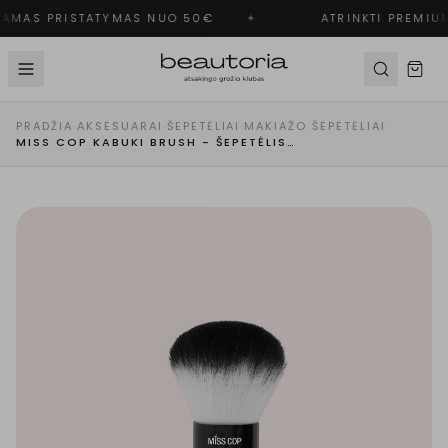
AMAS PRISTATYMAS NUO 50€
✦
ATRINKTI PREMIUM
PRADŽIA
·
AKSESUARAI
·
ŠEPETĖLIAI
·
MAKIAŽO ŠEPETĖLIAI
·
MISS COP KABUKI BRUSH - ŠEPETĖLIS | N°05