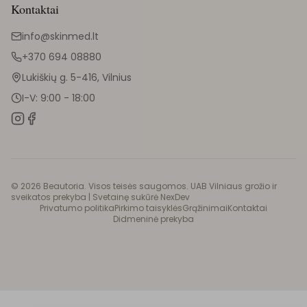
Kontaktai
info@skinmed.lt
+370 694 08880
Lukiškių g. 5-416, Vilnius
I-V: 9:00 - 18:00
©
2026
Beautoria. Visos teisės saugomos. UAB Vilniaus grožio ir
sveikatos prekyba |
Svetainę sukūrė NexDev
Privatumo politika
Pirkimo taisyklės
Grąžinimai
Kontaktai
Didmeninė prekyba