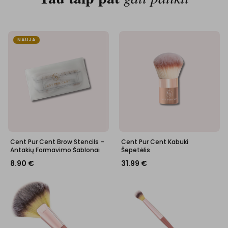
NAUJA
Cent Pur Cent Brow Stencils –
Cent Pur Cent Kabuki
Antakių Formavimo Šablonai
Šepetėlis
8.90
€
31.99
€