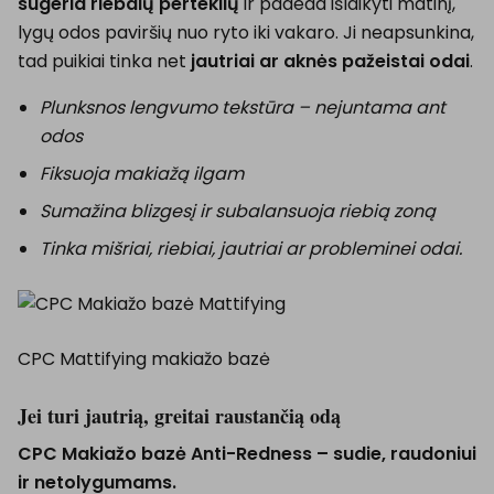
sugeria riebalų perteklių
ir padeda išlaikyti matinį,
lygų odos paviršių nuo ryto iki vakaro. Ji neapsunkina,
tad puikiai tinka net
jautriai ar aknės pažeistai odai
.
Plunksnos lengvumo tekstūra – nejuntama ant
odos
Fiksuoja makiažą ilgam
Sumažina blizgesį ir subalansuoja riebią zoną
Tinka mišriai, riebiai, jautriai ar probleminei odai.
CPC Mattifying makiažo bazė
Jei turi jautrią, greitai raustančią odą
CPC Makiažo bazė Anti-Redness – sudie, raudoniui
ir netolygumams.