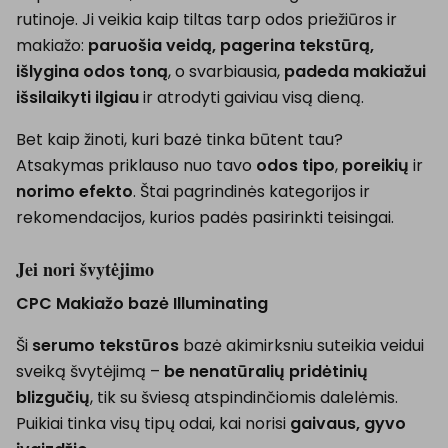
rutinoje. Ji veikia kaip tiltas tarp odos priežiūros ir
makiažo:
paruošia veidą, pagerina tekstūrą,
išlygina odos toną
, o svarbiausia,
padeda makiažui
išsilaikyti ilgiau
ir atrodyti gaiviau visą dieną.
Bet kaip žinoti, kuri bazė tinka būtent tau?
Atsakymas priklauso nuo tavo
odos tipo
,
poreikių
ir
norimo efekto
. Štai pagrindinės kategorijos ir
rekomendacijos, kurios padės pasirinkti teisingai.
Jei nori švytėjimo
CPC Makiažo bazė Illuminating
Ši
serumo tekstūros
bazė akimirksniu suteikia veidui
sveiką švytėjimą –
be nenatūralių pridėtinių
blizgučių
, tik su šviesą atspindinčiomis dalelėmis.
Puikiai tinka visų tipų odai, kai norisi
gaivaus, gyvo