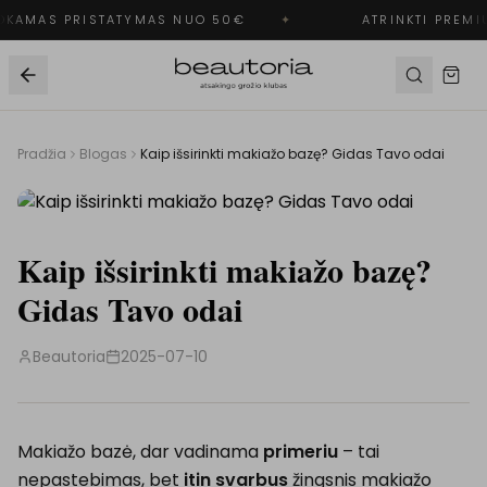
KAMAS PRISTATYMAS NUO 50€
✦
ATRINKTI PREMI
Pradžia
Blogas
Kaip išsirinkti makiažo bazę? Gidas Tavo odai
Kaip išsirinkti makiažo bazę?
Gidas Tavo odai
Beautoria
2025-07-10
Makiažo bazė, dar vadinama
primeriu
– tai
nepastebimas, bet
itin svarbus
žingsnis makiažo