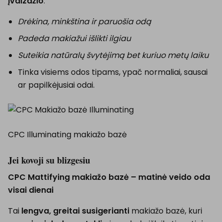
įvaizdžio
.
Drėkina, minkština ir paruošia odą
Padeda makiažui išlikti ilgiau
Suteikia natūralų švytėjimą bet kuriuo metų laiku
Tinka visiems odos tipams, ypač normaliai, sausai
ar papilkėjusiai odai.
CPC Illuminating makiažo bazė
Jei kovoji su blizgesiu
CPC Mattifying makiažo bazė – matinė veido oda
visai dienai
Tai
lengva, greitai susigerianti
makiažo bazė, kuri