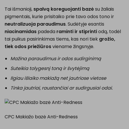
Tai išmanioji,
spalvą koreguojanti bazė
su žaliais
pigmentais, kurie prisitaiko prie tavo odos tono ir
neutralizuoja paraudimus
. Sudėtyje esantis
niacinamidas
padeda
raminti ir stiprinti
odą, todėl
tai puikus pasirinkimas tiems, kas nori tiek
grožio,
tiek odos priežiūros
viename žingsnyje.
Mažina paraudimus ir odos sudirginimą
Suteikia tolygesnį toną ir švytėjimą
Ilgiau išlaiko makiažą net jautriose vietose
Tinka jautriai, raustančiai ar sudirgusiai odai.
CPC Makiažo bazė Anti-Redness