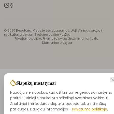
©
2026
Beautoria. Visos teisės saugomos. UAB Vilniaus grožio ir
sveikatos prekyba |
Svetainę sukūrė NexDev
Privatumo politika
Pirkimo taisyklės
Grąžinimai
Kontaktai
Didmeninė prekyba
Slapukų nustatymai
Naudojame slapukus, kad užtikrintume geriausią naršymo
patirtį. Būtinieji slapukai yra reikalingi svetainės veikimui.
Analitiniai ir rinkodaros slapukai padeda tobulinti mūsų
paslaugas. Daugiau informacijos –
Privatumo politikoje
.