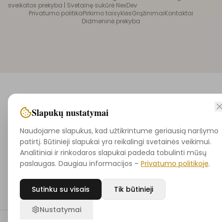
sveikatos prekyba |
Svetainę sukūrė NexDev
Privatumo politika
Pirkimo taisyklės
Grąžinimai
Kontaktai
Didmeninė prekyba
Slapukų nustatymai
Naudojame slapukus, kad užtikrintume geriausią naršymo
patirtį. Būtinieji slapukai yra reikalingi svetainės veikimui.
Analitiniai ir rinkodaros slapukai padeda tobulinti mūsų
paslaugas. Daugiau informacijos –
Privatumo politikoje
.
Sutinku su visais
Tik būtinieji
Nustatymai