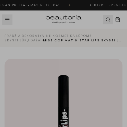
MAS PRISTATYMAS NUO 50€
✦
ATRINKTI PREMIUM
PRADŽIA
·
DEKORATYVINĖ KOSMETIKA
·
LŪPOMS
·
SKYSTI LŪPŲ DAŽAI
·
MISS COP MAT & STAR LIPS SKYSTI LŪPŲ DAŽAI | 02-ROUGE ÉPICÉ