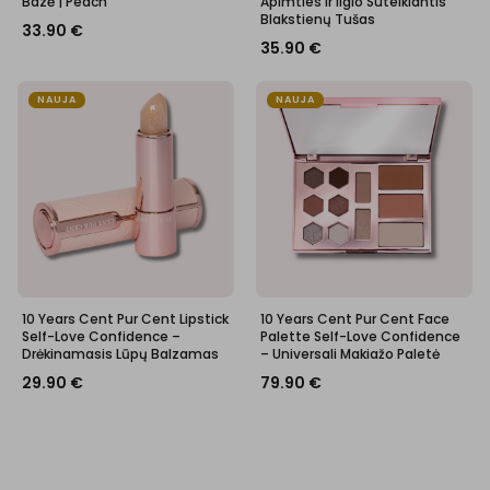
Bazė | Peach
Apimties ir Ilgio Suteikiantis
Blakstienų Tušas
33.90
€
35.90
€
NAUJA
NAUJA
10 Years Cent Pur Cent Lipstick
10 Years Cent Pur Cent Face
Self-Love Confidence –
Palette Self-Love Confidence
Drėkinamasis Lūpų Balzamas
– Universali Makiažo Paletė
29.90
€
79.90
€