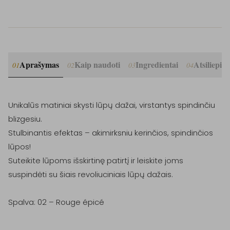
Aprašymas
Kaip naudoti
Ingredientai
Atsiliepim
01
02
03
04
Unikalūs matiniai skysti lūpų dažai, virstantys spindinčiu 
blizgesiu.

Stulbinantis efektas – akimirksniu kerinčios, spindinčios 
lūpos!

Suteikite lūpoms išskirtinę patirtį ir leiskite joms 
suspindėti su šiais revoliuciniais lūpų dažais.

Spalva: 02 – Rouge épicé