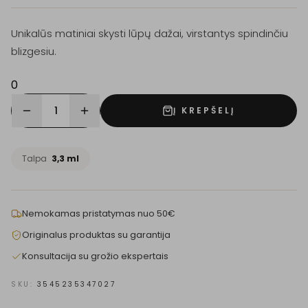
Unikalūs matiniai skysti lūpų dažai, virstantys spindinčiu
blizgesiu.
0
1
Į KREPŠELĮ
Talpa
3,3 ml
Nemokamas pristatymas nuo 50€
Originalus produktas su garantija
Konsultacija su grožio ekspertais
SKU:
3545235347027