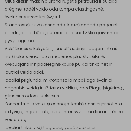
Gilus drėkinimas: hialurono rūgštis pritraukia ir sulaiko 
drėgmę, todėl veido oda tampa elastingesnė, 
švelnesnė ir sveikai švytinti.

Stangresnė ir sveikesnė oda: kaukė padeda pagerinti 
bendrą odos būklę, suteikia jai jaunatviško gaivumo ir 
gyvybingumo.

Aukščiausios kokybės „Tencel“ audinys: pagaminta iš 
natūralaus eukalipto medienos pluošto, šilkinė, 
kvėpuojanti ir hipoalerginė kaukė puikiai tinka net ir 
jautriai veido odai.

Idealiai priglunda: mikrotenselio medžiaga švelniai 
apgaubia veidą ir užtikrina veikliųjų medžiagų įsigėrimą į 
giliuosius odos sluoksnius.

Koncentruota veiklioji esencija: kaukė dosniai prisotinta 
aktyviųjų ingredientų, kurie intensyviai maitina ir drėkina 
veido odą.

Idealiai tinka: visų tipų odai, ypač sausai ar 