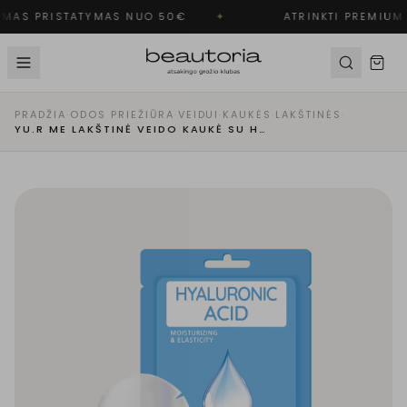
MAS PRISTATYMAS NUO 50€
✦
ATRINKTI PREMIUM 
PRADŽIA
·
ODOS PRIEŽIŪRA
·
VEIDUI
·
KAUKĖS
·
LAKŠTINĖS
·
YU.R ME LAKŠTINĖ VEIDO KAUKĖ SU HIALURONO RŪGŠTIMI