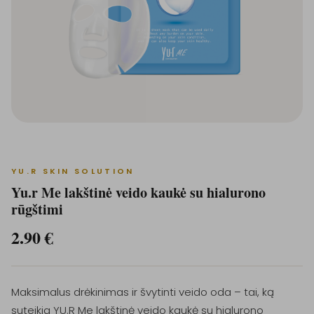
YU.R SKIN SOLUTION
Yu.r Me lakštinė veido kaukė su hialurono
rūgštimi
2.90
€
Maksimalus drėkinimas ir švytinti veido oda – tai, ką
suteikia YU.R Me lakštinė veido kaukė su hialurono