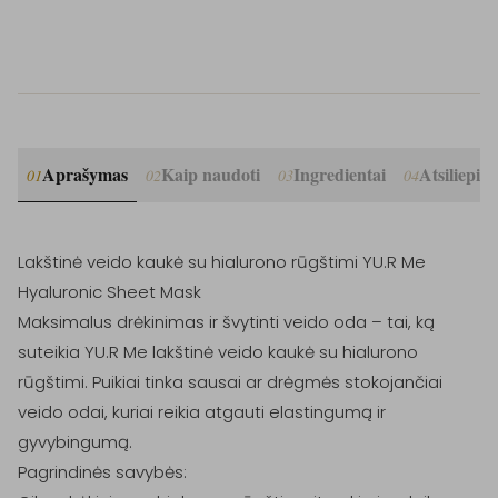
Aprašymas
Kaip naudoti
Ingredientai
Atsiliepim
01
02
03
04
Lakštinė veido kaukė su hialurono rūgštimi YU.R Me 
Hyaluronic Sheet Mask

Maksimalus drėkinimas ir švytinti veido oda – tai, ką 
suteikia YU.R Me lakštinė veido kaukė su hialurono 
rūgštimi. Puikiai tinka sausai ar drėgmės stokojančiai 
veido odai, kuriai reikia atgauti elastingumą ir 
gyvybingumą.

Pagrindinės savybės:
