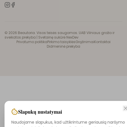
©
2026
Beautoria. Visos teisės saugomos. UAB Vilniaus grožio ir
sveikatos prekyba |
Svetainę sukūrė NexDev
Privatumo politika
Pirkimo taisyklės
Grąžinimai
Kontaktai
Didmeninė prekyba
Slapukų nustatymai
Naudojame slapukus, kad užtikrintume geriausią naršymo