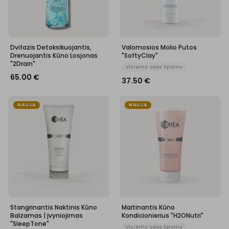
Dvifazis Detoksikuojantis,
Valomosios Molio Putos
Drenuojantis Kūno Losjonas
"SoftyClay"
"2Drain"
Visiems odos tipams
65.00
€
37.50
€
NAUJA
NAUJA
Stangrinantis Naktinis Kūno
Maitinantis Kūno
Balzamas | Įvyniojimas
Kondicionierius "H2ONutri"
"SleepTone"
Visiems odos tipams