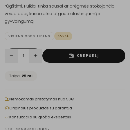
rūgštimi. Puikiai tinka sausai ar drėgmės stokojančiai
veido odai, kuriai reikia atgauti elastingumą ir
gyvybingumą.
KAUKĖ
VISIEMS ODOS TIPAMS
1
Į KREPŠELĮ
Talpa
25 ml
Nemokamas pristatymas nuo 50€
Originalus produktas su garantija
Konsultacija su grožio ekspertais
SKU:
8809085105882