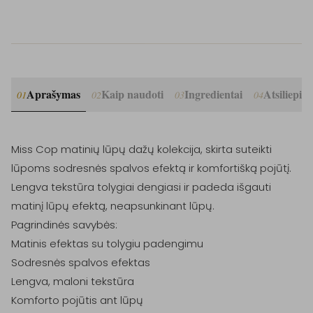
Aprašymas
Kaip naudoti
Ingredientai
Atsiliepim
01
02
03
04
Miss Cop matinių lūpų dažų kolekcija, skirta suteikti 
lūpoms sodresnės spalvos efektą ir komfortišką pojūtį.

Lengva tekstūra tolygiai dengiasi ir padeda išgauti 
matinį lūpų efektą, neapsunkinant lūpų.

Pagrindinės savybės:

Matinis efektas su tolygiu padengimu

Sodresnės spalvos efektas

Lengva, maloni tekstūra

Komforto pojūtis ant lūpų
