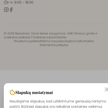
I-V: 9:00 - 18:00
©
2026
Beautoria. Visos teisės saugomos. UAB Vilniaus grožio ir
sveikatos prekyba |
Svetainę sukūrė NexDev
Privatumo politika
Pirkimo taisyklės
Grąžinimai
Kontaktai
Didmeninė prekyba
Slapukų nustatymai
Naudojame slapukus, kad užtikrintume geriausią naršymo
patirtį. Būtinieji slapukai yra reikalingi svetainės veikimui.