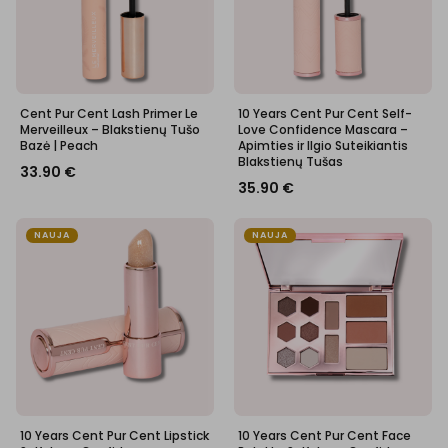
Cent Pur Cent Lash Primer Le
10 Years Cent Pur Cent Self-
Merveilleux – Blakstienų Tušo
Love Confidence Mascara –
Bazė | Peach
Apimties ir Ilgio Suteikiantis
Blakstienų Tušas
33.90
€
35.90
€
NAUJA
NAUJA
10 Years Cent Pur Cent Lipstick
10 Years Cent Pur Cent Face