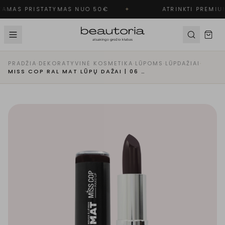
AMAS PRISTATYMAS NUO 50€
✦
ATRINKTI PREMIUM
PRADŽIA
·
DEKORATYVINĖ KOSMETIKA
·
LŪPOMS
·
LŪPDAŽIAI
·
MISS COP RAL MAT LŪPŲ DAŽAI | 06 - PURPLE