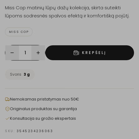
Miss Cop matinių lūpų dažų kolekcija, skirta suteikti
lūpoms sodresnės spalvos efektą ir komfortišką pojūtį.
MISS COP
1
Į KREPŠELĮ
Svoris
3 g
Nemokamas pristatymas nuo 50€
Originalus produktas su garantija
Konsultacija su grožio ekspertais
SKU:
3545234236063