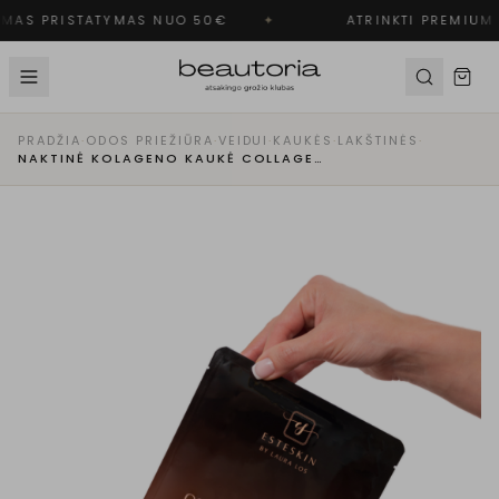
MAS PRISTATYMAS NUO 50€
✦
ATRINKTI PREMIUM 
PRADŽIA
·
ODOS PRIEŽIŪRA
·
VEIDUI
·
KAUKĖS
·
LAKŠTINĖS
·
NAKTINĖ KOLAGENO KAUKĖ COLLAGEN BOOST OVERNIGHT MASK, ESTESKIN 1VNT