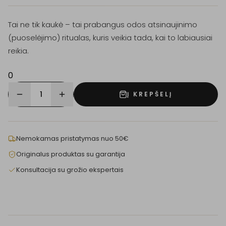
Tai ne tik kaukė – tai prabangus odos atsinaujinimo
(puoselėjimo) ritualas, kuris veikia tada, kai to labiausiai
reikia.
0
1
Į KREPŠELĮ
Nemokamas pristatymas nuo 50€
Originalus produktas su garantija
Konsultacija su grožio ekspertais