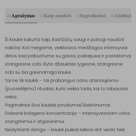
Aprašymas
Kaip naudoti
Ingredientai
Atsiliepim
01
02
03
04
Ši kaukė sukurta taip, kad būtų saugi ir patogi naudoti 
nakčiai. Kol miegame, veikliosios medžiagos intensyviai 
dirba, kad pabustume su gaivia, pailsėjusia ir pastebimai 
stangresne oda. Ryte džiaukitės lygesne, stangresne 
oda su šia gaivinamąja kauke.

Tai ne tik kaukė – tai prabangus odos atsinaujinimo 
(puoselėjimo) ritualas, kuris veikia tada, kai to labiausiai 
reikia.

Pagrindiniai šios kaukės privalumai/išskirtinumai:

Didesnė kolageno koncentracija – intensyvesniam odos 
stangrinimui ir atgaivinimui.

Neslystanti danga – kaukė puikiai laikosi ant veido tiek 