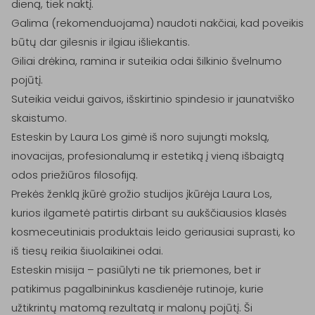
dieną, tiek naktį.

Galima (rekomenduojama) naudoti nakčiai, kad poveikis 
būtų dar gilesnis ir ilgiau išliekantis.

Giliai drėkina, ramina ir suteikia odai šilkinio švelnumo 
pojūtį.

Suteikia veidui gaivos, išskirtinio spindesio ir jaunatviško 
skaistumo.

Esteskin by Laura Los gimė iš noro sujungti mokslą, 
inovacijas, profesionalumą ir estetiką į vieną išbaigtą 
odos priežiūros filosofiją.

Prekės ženklą įkūrė grožio studijos įkūrėja Laura Los, 
kurios ilgametė patirtis dirbant su aukščiausios klasės 
kosmeceutiniais produktais leido geriausiai suprasti, ko 
iš tiesų reikia šiuolaikinei odai.

Esteskin misija – pasiūlyti ne tik priemones, bet ir 
patikimus pagalbininkus kasdienėje rutinoje, kurie 
užtikrintų matomą rezultatą ir malonų pojūtį. Ši 