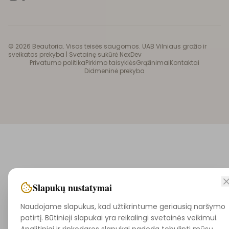
©
2026
Beautoria. Visos teisės saugomos. UAB Vilniaus grožio ir
sveikatos prekyba |
Svetainę sukūrė NexDev
Privatumo politika
Pirkimo taisyklės
Grąžinimai
Kontaktai
Didmeninė prekyba
Slapukų nustatymai
Naudojame slapukus, kad užtikrintume geriausią naršymo
patirtį. Būtinieji slapukai yra reikalingi svetainės veikimui.