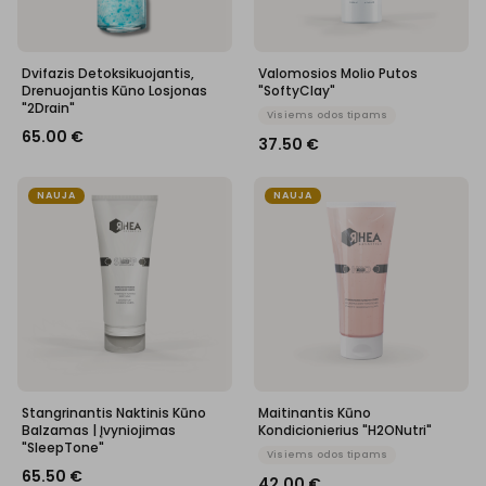
Dvifazis Detoksikuojantis,
Valomosios Molio Putos
Drenuojantis Kūno Losjonas
"SoftyClay"
"2Drain"
Visiems odos tipams
65.00
€
37.50
€
NAUJA
NAUJA
Stangrinantis Naktinis Kūno
Maitinantis Kūno
Balzamas | Įvyniojimas
Kondicionierius "H2ONutri"
"SleepTone"
Visiems odos tipams
65.50
€
42.00
€