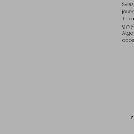
Švie
jauna
Tinka
gyvy
Atgai
odos