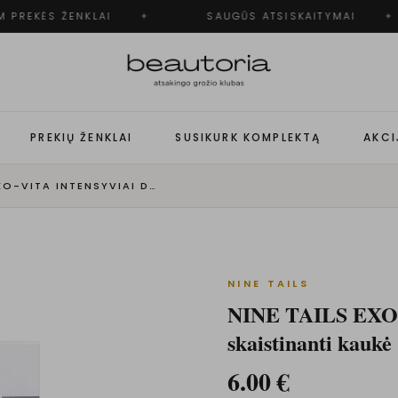
 PREKĖS ŽENKLAI
✦
SAUGŪS ATSISKAITYMAI
✦
PREKIŲ ŽENKLAI
SUSIKURK KOMPLEKTĄ
AKCI
NINE TAILS EXO-VITA INTENSYVIAI DRĖKINANTI, ODĄ SKAISTINANTI KAUKĖ
NINE TAILS
NINE TAILS EXO-V
skaistinanti kaukė
6.00
€