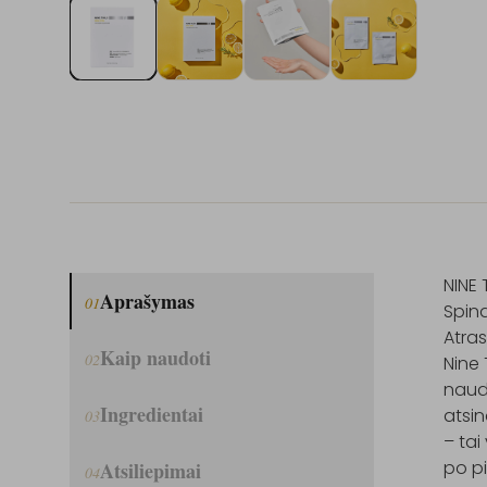
NINE 
Aprašymas
01
Spind
Atras
Kaip naudoti
02
Nine 
naud
Ingredientai
atsin
03
– tai
po p
Atsiliepimai
04