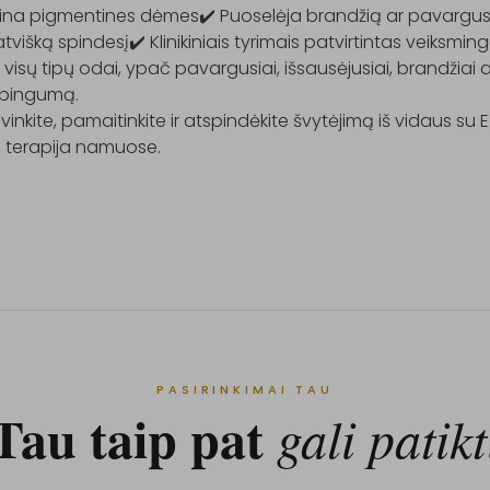
sina pigmentines dėmes✔️ Puoselėja brandžią ar pavargusi
tvišką spindesį✔️ Klinikiniais tyrimais patvirtintas veiksmin
 visų tipų odai, ypač pavargusiai, išsausėjusiai, brandžiai a
bingumą.

vinkite, pamaitinkite ir atspindėkite švytėjimą iš vidaus su 
 terapija namuose.

PASIRINKIMAI TAU
Tau taip pat
gali patikt