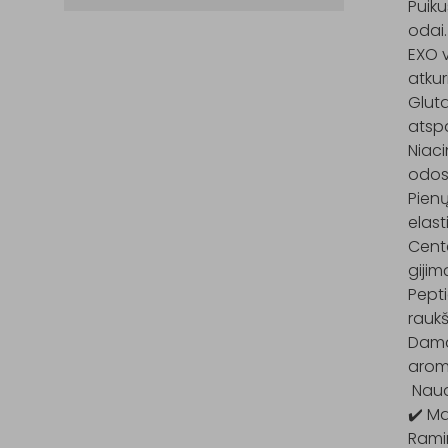
Puiku
odai.

EXO v
atkur
Gluta
atspa
Niaci
odos 
Pienų
elas
Cent
gijimą
Pepti
raukš
Damas
aroma
 Nau
✔️ Ma
Ramin