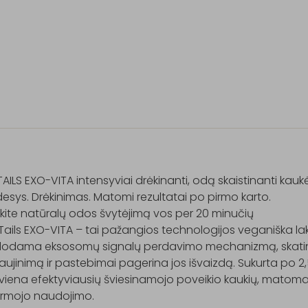
TAILS EXO-VITA intensyviai drėkinanti, odą skaistinanti kaukė
esys. Drėkinimas. Matomi rezultatai po pirmo karto.

kite natūralų odos švytėjimą vos per 20 minučių

Tails EXO-VITA – tai pažangios technologijos veganiška lakšt
odama eksosomų signalų perdavimo mechanizmą, skatina
aujinimą ir pastebimai pagerina jos išvaizdą. Sukurta po 2,
 viena efektyviausių šviesinamojo poveikio kaukių, matomai
irmojo naudojimo.
