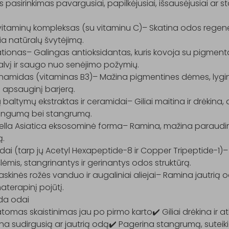
s pasirinkimas pavargusiai, papilkėjusiai, išsausėjusiai ar 
itaminų kompleksas (su vitaminu C)– Skatina odos regenerac
ia natūralų švytėjimą.

tionas– Galingas antioksidantas, kuris kovoja su pigmenta
lvį ir saugo nuo senėjimo požymių.

namidas (vitaminas B3)– Mažina pigmentines dėmes, lygina
apsauginį barjerą.

 baltymų ekstraktas ir ceramidai– Giliai maitina ir drėkina, 
tingumą bei stangrumą.

ella Asiatica eksosominė forma– Ramina, mažina paraudimą
.

dai (tarp jų Acetyl Hexapeptide-8 ir Copper Tripeptide-1)–
lėmis, stangrinantys ir gerinantys odos struktūrą.

kinės rožės vanduo ir augaliniai aliejai– Ramina jautrią od
terapinį pojūtį.

da odai

tomas skaistinimas jau po pirmo karto✔️ Giliai drėkina ir a
a sudirgusią ar jautrią odą✔️ Pagerina stangrumą, suteikia 