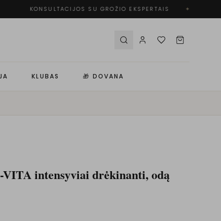
KONSULTACIJOS SU GROŽIO EKSPERTAIS
✦
N
JA
KLUBAS
🎁 DOVANA
ITA intensyviai drėkinanti, odą