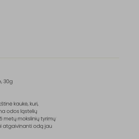
, 30g

inė kaukė, kuri, 
 odos ląstelių 
5 metų mokslinių tyrimų 
 atgaivinanti odą jau 