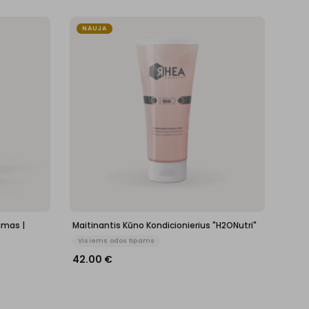
NAUJA
amas |
Maitinantis Kūno Kondicionierius "H2ONutri"
Visiems odos tipams
42.00
€