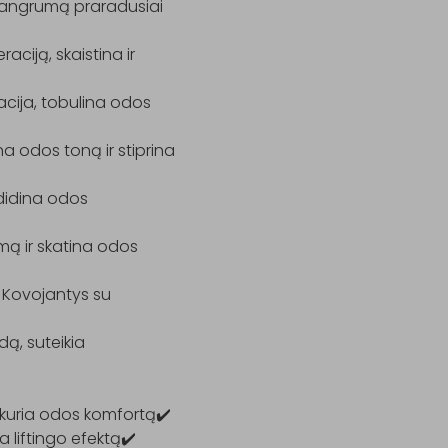
stangrumą praradusiai 
iją, skaistina ir 
cija, tobulina odos 
 odos toną ir stiprina 
didina odos 
 ir skatina odos 
 Kovojantys su 
ą, suteikia 
tkuria odos komfortą✔️ 
liftingo efektą✔️ 