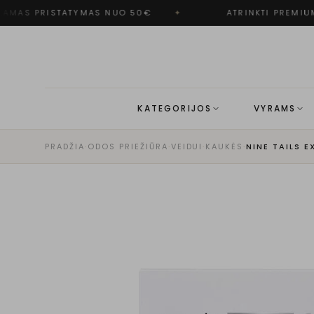
MAS PRISTATYMAS NUO 50€
✦
ATRINKTI PREMIUM
KATEGORIJOS
VYRAMS
PRADŽIA
·
ODOS PRIEŽIŪRA
·
VEIDUI
·
KAUKĖS
·