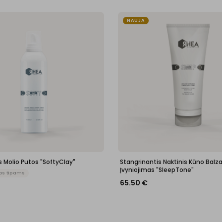
NAUJA
 Molio Putos "SoftyClay"
Stangrinantis Naktinis Kūno Balz
Įvyniojimas "SleepTone"
os tipams
65.50
€