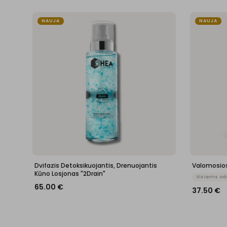
NAUJA
NAUJA
Dvifazis Detoksikuojantis, Drenuojantis
Valomosios
Kūno Losjonas "2Drain"
Visiems od
65.00
€
37.50
€