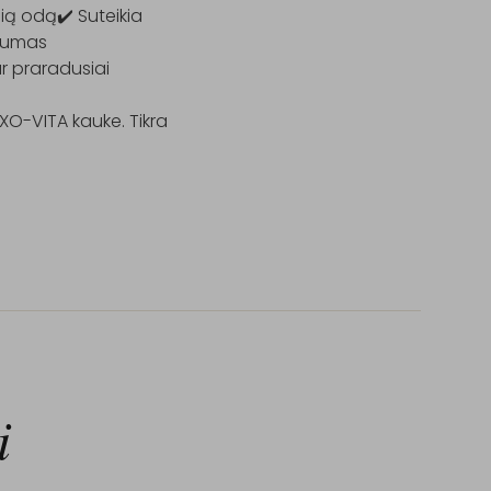
ą odą✔️ Suteikia 
gumas

r praradusiai 
EXO-VITA kauke. Tikra 
i