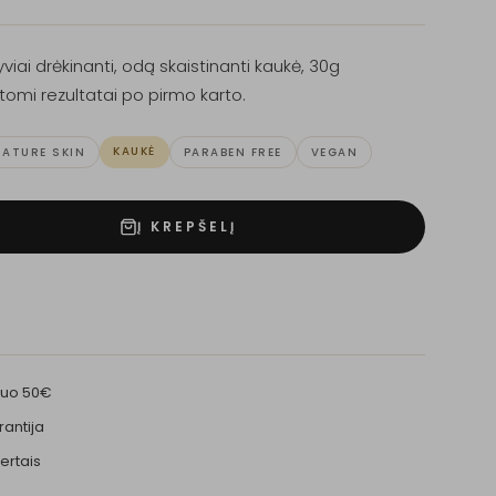
viai drėkinanti, odą skaistinanti kaukė, 30g
tomi rezultatai po pirmo karto.
KAUKĖ
ATURE SKIN
PARABEN FREE
VEGAN
Į KREPŠELĮ
nuo 50€
rantija
ertais