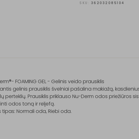
SKU:
362032085104
rm®- FOAMING GEL - Gelinis veido prausiklis

antis gelinis prausiklis švelniai pašalina makiažą, kasdieni
lų perteklių. Prausiklis priklauso Nu-Derm odos priežiūros sist
inti odos toną ir reljefą.

tipas: Normali oda, Riebi oda.