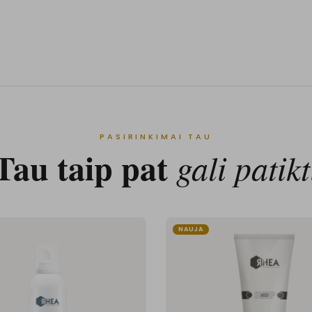
PASIRINKIMAI TAU
Tau taip pat
gali patikt
NAUJA