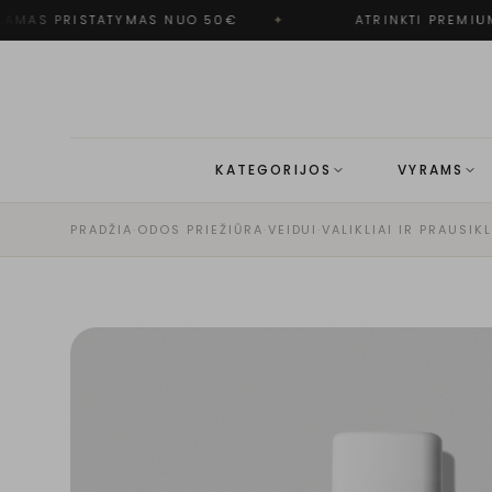
MAS PRISTATYMAS NUO 50€
✦
ATRINKTI PREMIUM
KATEGORIJOS
VYRAMS
PRADŽIA
·
ODOS PRIEŽIŪRA
·
VEIDUI
·
VALIKLIAI IR PRAUSIKL