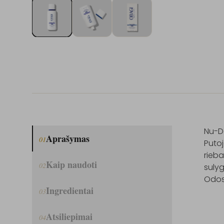
Nu-De
Aprašymas
01
Putoj
rieba
Kaip naudoti
02
sulyg
Odos 
Ingredientai
03
Atsiliepimai
04