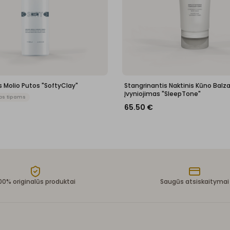
 Molio Putos "SoftyClay"
Stangrinantis Naktinis Kūno Balz
Įvyniojimas "SleepTone"
os tipams
65.50
€
00% originalūs produktai
Saugūs atsiskaitymai