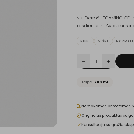
Nu-Derm®- FOAMING GEL putoj
kasdienius nešvarumus ir od
RIEBI
MIŠRI
NORMALI
1
Talpa
200 ml
Nemokamas pristatymas 
Originalus produktas su ga
Konsultacija su grožio eksp