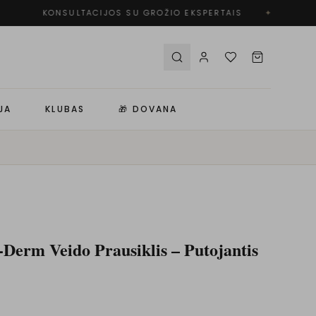
KONSULTACIJOS SU GROŽIO EKSPERTAIS
✦
JA
KLUBAS
🎁 DOVANA
Derm Veido Prausiklis – Putojantis