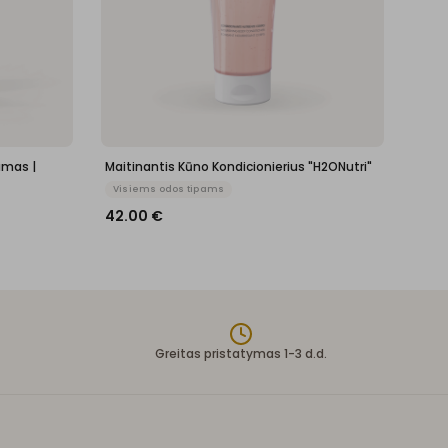
amas |
Maitinantis Kūno Kondicionierius "H2ONutri"
Visiems odos tipams
42.00
€
Greitas pristatymas 1-3 d.d.