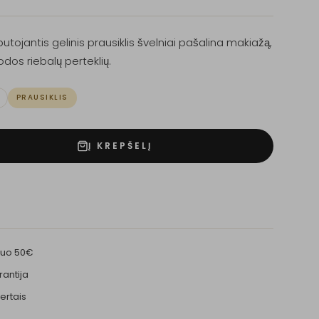
antis gelinis prausiklis švelniai pašalina makiažą,
os riebalų perteklių.
PRAUSIKLIS
Į KREPŠELĮ
nuo 50€
rantija
ertais