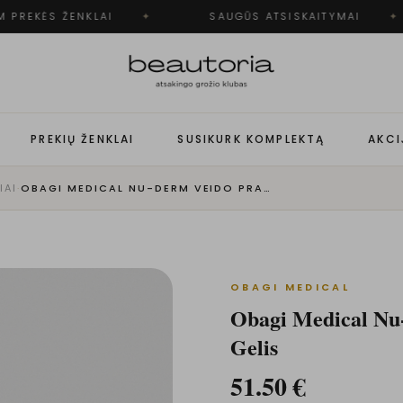
 PREKĖS ŽENKLAI
✦
SAUGŪS ATSISKAITYMAI
✦
PREKIŲ ŽENKLAI
SUSIKURK KOMPLEKTĄ
AKCI
IAI
·
OBAGI MEDICAL NU-DERM VEIDO PRAUSIKLIS – PUTOJANTIS GELIS
OBAGI MEDICAL
Obagi Medical Nu-
Gelis
51.50
€