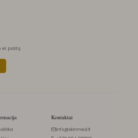
o el. paštą
ormacija
Kontaktai
olitika
info@skinmed.lt