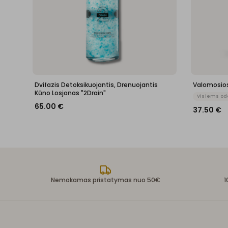
Dvifazis Detoksikuojantis, Drenuojantis
Valomosios
Kūno Losjonas "2Drain"
Visiems od
65.00
€
37.50
€
Nemokamas pristatymas nuo 50€
1