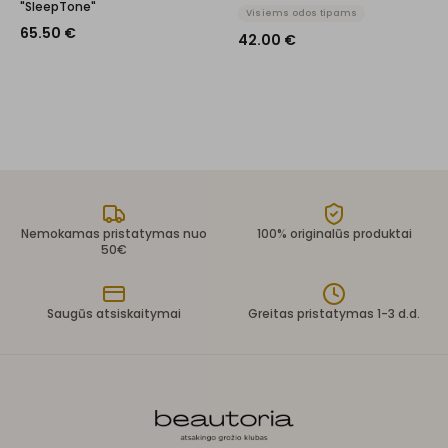
"SleepTone"
Visiems odos tipams
65.50
€
42.00
€
Nemokamas pristatymas nuo
100% originalūs produktai
50€
Saugūs atsiskaitymai
Greitas pristatymas 1-3 d.d.