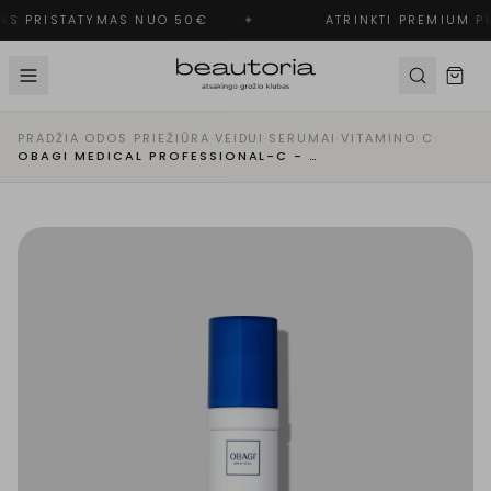
S PRISTATYMAS NUO 50€
✦
ATRINKTI PREMIUM PR
PRADŽIA
·
ODOS PRIEŽIŪRA
·
VEIDUI
·
SERUMAI
·
VITAMINO C
·
OBAGI MEDICAL PROFESSIONAL-C - PEPTIDŲ KOMPLEKSINIS SERUMAS