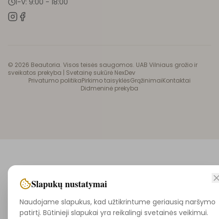
I-V: 9:00 - 18:00
©
2026
Beautoria. Visos teisės saugomos. UAB Vilniaus grožio ir
sveikatos prekyba |
Svetainę sukūrė NexDev
Privatumo politika
Pirkimo taisyklės
Grąžinimai
Kontaktai
Didmeninė prekyba
Slapukų nustatymai
Naudojame slapukus, kad užtikrintume geriausią naršymo
patirtį. Būtinieji slapukai yra reikalingi svetainės veikimui.