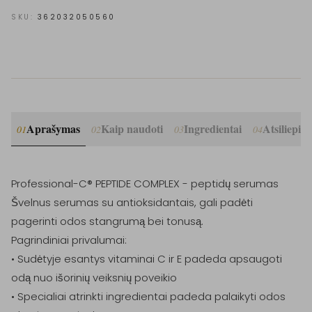
SKU:
362032050560
Aprašymas
Kaip naudoti
Ingredientai
Atsiliepim
01
02
03
04
Professional-C® PEPTIDE COMPLEX - peptidų serumas

Švelnus serumas su antioksidantais, gali padėti 
pagerinti odos stangrumą bei tonusą.

Pagrindiniai privalumai:

• Sudėtyje esantys vitaminai C ir E padeda apsaugoti 
odą nuo išorinių veiksnių poveikio

• Specialiai atrinkti ingredientai padeda palaikyti odos 