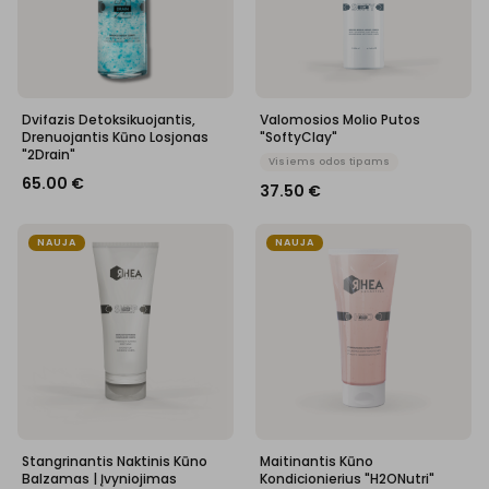
Dvifazis Detoksikuojantis,
Valomosios Molio Putos
Drenuojantis Kūno Losjonas
"SoftyClay"
"2Drain"
Visiems odos tipams
65.00
€
37.50
€
NAUJA
NAUJA
Stangrinantis Naktinis Kūno
Maitinantis Kūno
Balzamas | Įvyniojimas
Kondicionierius "H2ONutri"