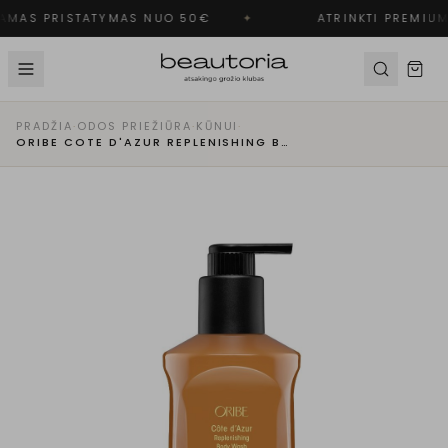
MAS PRISTATYMAS NUO 50€
✦
ATRINKTI PREMIUM
PRADŽIA
·
ODOS PRIEŽIŪRA
·
KŪNUI
·
ORIBE COTE D'AZUR REPLENISHING BODY WASH KŪNO PRAUSIKLIS