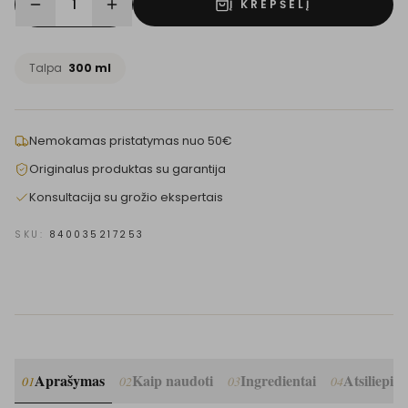
1
Į KREPŠELĮ
Talpa
300 ml
Nemokamas pristatymas nuo 50€
Originalus produktas su garantija
Konsultacija su grožio ekspertais
SKU:
840035217253
Aprašymas
Kaip naudoti
Ingredientai
Atsiliepim
01
02
03
04