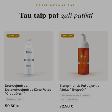
PASIRINKIMAI TAU
Tau taip pat
gali patikti
NAUJA
NAUJA
Drenuojančios,
Stangrinantis Putuojantis
Detoksikuojančios Kūno Putos
Aliejus "ShapeOil"
"CloudDrain"
Visiems odos tipams
Mature skin
Mature skin
50.50
€
72.50
€