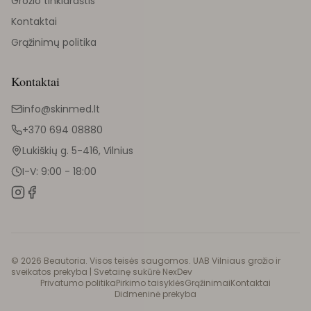
Grožio tinklaraštis
Kontaktai
Grąžinimų politika
Kontaktai
info@skinmed.lt
+370 694 08880
Lukiškių g. 5-416, Vilnius
I-V: 9:00 - 18:00
©
2026
Beautoria. Visos teisės saugomos. UAB Vilniaus grožio ir
sveikatos prekyba |
Svetainę sukūrė NexDev
Privatumo politika
Pirkimo taisyklės
Grąžinimai
Kontaktai
Didmeninė prekyba