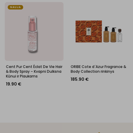
NAUJA
Cent Pur Cent Éclat De Vie Hair
ORIBE Cote d´Azur Fragrance &
& Body Spray – Kvapni Dulksna
Body Collection rinkinys
Kūnui ir Plaukams
185.90
€
19.90
€