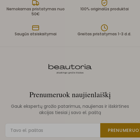
Nemokamas pristatymas nuo
100% originalūs produktai
50€
Saugūs atsiskaitymai
Greitas pristatymas 1-3 d.d.
Prenumeruok naujienlaiškį
Gauk ekspertų grožio patarimus, naujienas ir išskirtines
akcijas tiesiai į savo el. paštą
PRENUMERUO