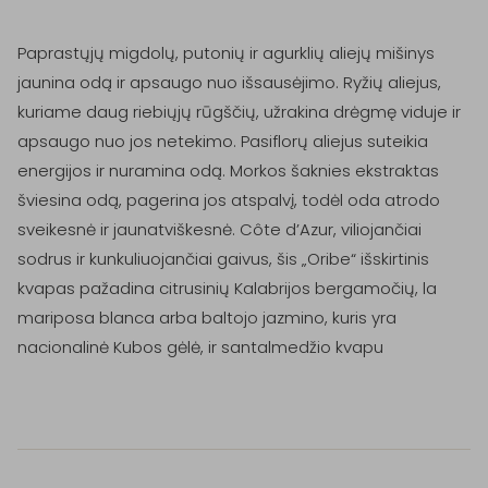
Paprastųjų migdolų, putonių ir agurklių aliejų mišinys 
jaunina odą ir apsaugo nuo išsausėjimo. Ryžių aliejus, 
kuriame daug riebiųjų rūgščių, užrakina drėgmę viduje ir 
apsaugo nuo jos netekimo. Pasiflorų aliejus suteikia 
energijos ir nuramina odą. Morkos šaknies ekstraktas 
šviesina odą, pagerina jos atspalvį, todėl oda atrodo 
sveikesnė ir jaunatviškesnė. Côte d’Azur, viliojančiai 
sodrus ir kunkuliuojančiai gaivus, šis „Oribe“ išskirtinis 
kvapas pažadina citrusinių Kalabrijos bergamočių, la 
mariposa blanca arba baltojo jazmino, kuris yra 
nacionalinė Kubos gėlė, ir santalmedžio kvapu