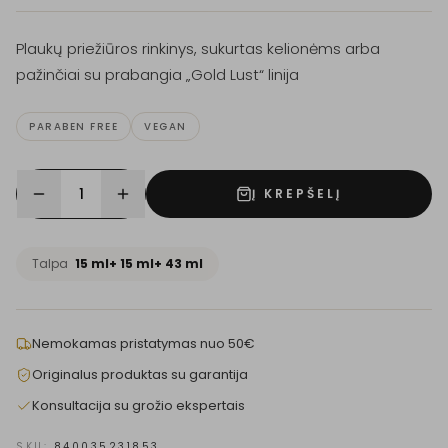
Plaukų priežiūros rinkinys, sukurtas kelionėms arba
pažinčiai su prabangia „Gold Lust“ linija
PARABEN FREE
VEGAN
1
Į KREPŠELĮ
Talpa
15 ml+ 15 ml+ 43 ml
Nemokamas pristatymas nuo 50€
Originalus produktas su garantija
Konsultacija su grožio ekspertais
SKU:
840035231853