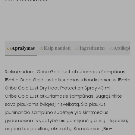
Aprašymas
Kaip naudoti
Ingredientai
Atsiliepim
01
02
03
04
Rinkinį sudaro: Oribe Gold Lust atkuriamasis šampūnas 
15ml + Oribe Gold Lust atkuriamasis kondicionierius 15ml+ 
Oribe Gold Lust Dry Heat Protection Spray 43 ml.

Oribe Gold Lust atkuriamasis šampūnas: Sugrąžinkite 
savo plaukams žvilgesį ir sveikatą. Šio plaukus 
jauninančio šampūno sudėtyje yra šimtmečius 
gydomosiomis ypatybėmis garsėjančių aliejų ir kiparisų, 
arganų bei pasiflorų ekstraktų. Kompleksas „Bio-