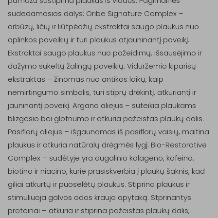
pamažu sustiprina plaukus iš vidaus. Pagrindinės 
sudedamosios dalys: Oribe Signature Complex – 
arbūzų, ličių ir liūtpėdžių ekstraktai saugo plaukus nuo 
aplinkos poveikių ir turi plaukus atjauninantį poveikį. 
Ekstraktai saugo plaukus nuo pažeidimų, išsausėjimo ir 
dažymo sukeltų žalingų poveikių. Viduržemio kiparisų 
ekstraktas – žinomas nuo antikos laikų, kaip 
nemirtingumo simbolis, turi stiprų drėkintį, atkuriantį ir 
jauninantį poveikį. Argano aliejus – suteikia plaukams 
blizgesio bei glotnumo ir atkuria pažeistas plaukų dalis. 
Pasiflorų aliejus – išgaunamas iš pasiflorų vaisių, maitina 
plaukus ir atkuria natūralų drėgmės lygį. Bio-Restorative 
Complex – sudėtyje yra augalinio kolageno, kofeino, 
biotino ir niacino, kurie prasiskverbia į plaukų šaknis, kad 
giliai atkurtų ir puoselėtų plaukus. Stiprina plaukus ir 
stimuliuoja galvos odos kraujo apytaką. Stprinantys 
proteinai – atkuria ir stiprina pažeistas plaukų dalis, 