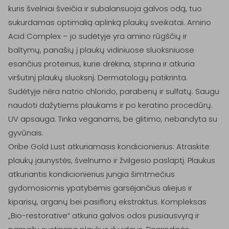
kuris švelniai šveičia ir subalansuoja galvos odą, tuo 
sukurdamas optimalią aplinką plaukų sveikatai. Amino 
Acid Complex – jo sudėtyje yra amino rūgščių ir 
baltymų, panašių į plaukų vidiniuose sluoksniuose 
esančius proteinus, kurie drėkina, stiprina ir atkuria 
viršutinį plaukų sluoksnį. Dermatologų patikrinta. 
Sudėtyje nėra natrio chlorido, parabenų ir sulfatų. Saugu 
naudoti dažytiems plaukams ir po keratino procedūrų. 
UV apsauga. Tinka veganams, be glitimo, nebandyta su 
gyvūnais.

Oribe Gold Lust atkuriamasis kondicionierius: Atraskite 
plaukų jaunystės, švelnumo ir žvilgesio paslaptį. Plaukus 
atkuriantis kondicionierius jungia šimtmečius 
gydomosiomis ypatybėmis garsėjančius aliejus ir 
kiparisų, arganų bei pasiflorų ekstraktus. Kompleksas 
„Bio-restorative“ atkuria galvos odos pusiausvyrą ir 