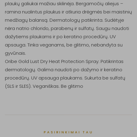
plaukų galiukai mažiau skilinėja. Bergamočių aliejus – 
ramina nualintus plaukus ir atkuria drėgmės bei maistinių 
medžiagų balansą. Dermatologų patikrinta. Sudėtyje 
nėra natrio chlorido, parabenų ir sulfatų. Saugu naudoti 
dažytiems plaukams ir po keratino procedūrų. UV 
apsauga. Tinka veganams, be glitimo, nebandyta su 
gyvūnais.

Oribe Gold Lust Dry Heat Protection Spray: Patikrintas 
dermatologų. Galima naudoti po dažymo ir keratino 
procedūrų. UV apsauga plaukams. Sukurta be sulfatų 
(SLS ir SLES). Veganiškas. Be glitimo
PASIRINKIMAI TAU