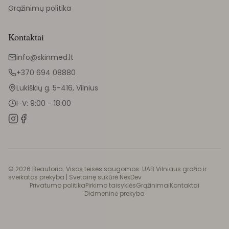
Grąžinimų politika
Kontaktai
info@skinmed.lt
+370 694 08880
Lukiškių g. 5-416, Vilnius
I-V: 9:00 - 18:00
©
2026
Beautoria. Visos teisės saugomos. UAB Vilniaus grožio ir
sveikatos prekyba |
Svetainę sukūrė NexDev
Privatumo politika
Pirkimo taisyklės
Grąžinimai
Kontaktai
Didmeninė prekyba