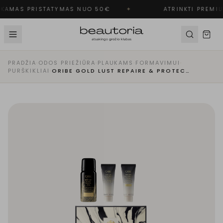
AMAS PRISTATYMAS NUO 50€
✦
ATRINKTI PREMIU
PRADŽIA
·
ODOS PRIEŽIŪRA
·
PLAUKAMS
·
FORMAVIMUI
·
PURŠKIKLIAI
·
ORIBE GOLD LUST REPAIRE & PROTECT KIT KELIONINIO DYDŽIO RINKINYS