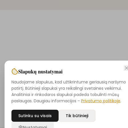
Slapukų nustatymai
Naudojame slapukus, kad užtikrintume geriausią naršymo
patirtį. Būtinieji slapukai yra reikalingi svetainės veikimui.
Analitiniai ir rinkodaros slapukai padeda tobulinti mūsų
paslaugas. Daugiau informacijos –
Privatumo politikoje
.
Sutinku su visais
Tik būtinieji
Nustatymai