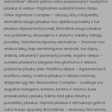
restorative“ atkuria galvos odos pusiausvyrą ir sustiprina 
plaukus iš vidaus. Pagrindinės sudedamosios dalys: 
Oribe Signature Complex – arbūzų, ličių ir liūtpėdžių 
ekstraktai saugo plaukus nuo aplinkos poveikių ir turi 
plaukus atjauninantį poveikį. Ekstraktai saugo plaukus 
nuo pažeidimų, išsausėjimo ir dažymo sukeltų žalingų 
poveikių. Viduržemio kiparisų ekstraktas – žinomas nuo 
antikos laikų, kaip nemirtingumo simbolis, turi stiprų 
drėkintį, atkuriantį ir jauninantį poveikį. Argano aliejus – 
suteikia plaukams blizgesio bei glotnumo ir atkuria 
pažeistas plaukų dalis. Pasiflorų aliejus – išgaunamas iš 
pasiflorų vaisių, maitina plaukus ir atkuria natūralų 
drėgmės lygį. Bio-Restorative Complex – sudėtyje yra 
augalinio kolageno, kofeino, biotino ir niacino, kurie 
prasiskverbia į plaukų šaknis, kad giliai atkurtų ir 
puoselėtų plaukus. Stiprina plaukus ir stimuliuoja galvos 
odos kraujo apytaką. Bromelinas – ananasų fermentas, 