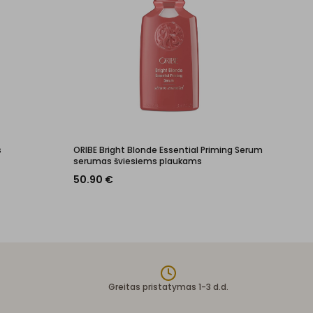
s
ORIBE Bright Blonde Essential Priming Serum
serumas šviesiems plaukams
50.90
€
Greitas pristatymas 1-3 d.d.