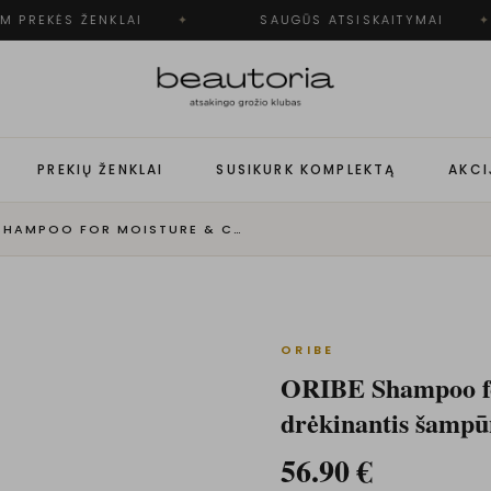
 PREKĖS ŽENKLAI
✦
SAUGŪS ATSISKAITYMAI
✦
PREKIŲ ŽENKLAI
SUSIKURK KOMPLEKTĄ
AKCI
ORIBE SHAMPOO FOR MOISTURE & CONTROL - INTENSYVIAI DRĖKINANTIS ŠAMPŪNAS
ORIBE
ORIBE Shampoo for
drėkinantis šampū
56.90
€