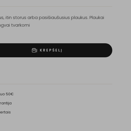
s, itin storus arba pasišiaušusius plaukus. Plaukai
ngvai tvarkomi
Į KREPŠELĮ
nuo 50€
rantija
ertais