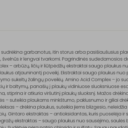
t sudrėkina garbanotus, itin storus arba pasišiaušusius pla
, švelnūs ir lengvai tvarkomi. Pagrindinės sudedamosios da
ex – arbūzų, ličių ir liūtpėdžių ekstraktai saugo plaukus nuo
plaukus atjauninantį poveikį. Ekstraktai saugo plaukus nuo 
žymo sukeltų žalingų poveikių. Amino Acid Complex – jo su
ių ir baltymų, panašių į plaukų vidiniuose sluoksniuose esan
na, stiprina ir atkuria viršutinį plaukų sluoksnį. Mažos drėkin
ės – suteikia plaukams minkštumo, paklusnumo ir giliai drėk
eksas – drėkina plaukus, suteikia jiems blizgesio, neleidžia vel
ių. Gintaro ekstraktas – antioksidantas, kuris puoselėja ir s
gražų ekstraktas – saugo plaukus nuo sausėjimo, saulės be
nių. Sudėtyje nėra natrio chlorido ir sulfatų. Saugu naudot