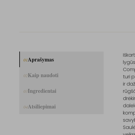
Iškar
Aprašymas
01
lygūs
Compl
Kaip naudoti
02
turi 
ir da
Ingredientai
rūgšč
03
drėki
dalel
Atsiliepimai
04
kompl
savyb
Saulė
veiks