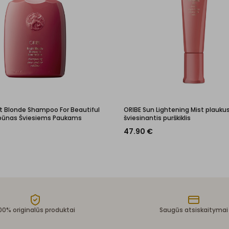
ht Blonde Shampoo For Beautiful
ORIBE Sun Lightening Mist plauku
mpūnas Šviesiems Paukams
šviesinantis purškiklis
47.90
€
00% originalūs produktai
Saugūs atsiskaitymai