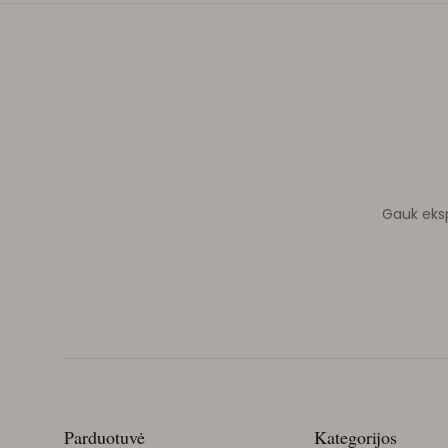
Gauk ekspe
Parduotuvė
Kategorijos