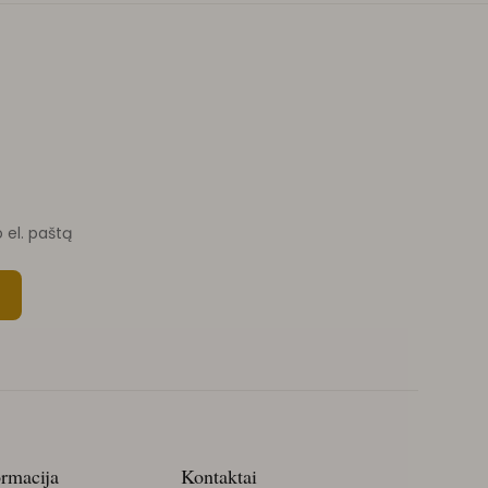
o el. paštą
ormacija
Kontaktai