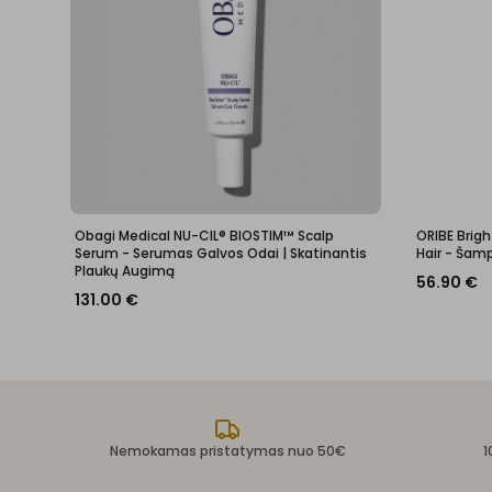
Obagi Medical NU-CIL® BIOSTIM™ Scalp
ORIBE Brig
Serum - Serumas Galvos Odai | Skatinantis
Hair - Ša
Plaukų Augimą
56.90
€
131.00
€
Nemokamas pristatymas nuo 50€
1