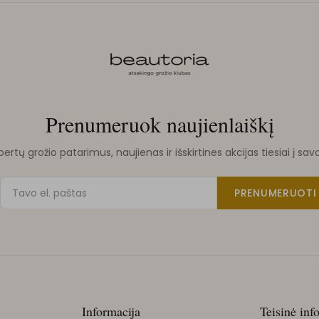
Prenumeruok naujienlaiškį
rtų grožio patarimus, naujienas ir išskirtines akcijas tiesiai į sav
PRENUMERUOTI
Informacija
Teisinė inf