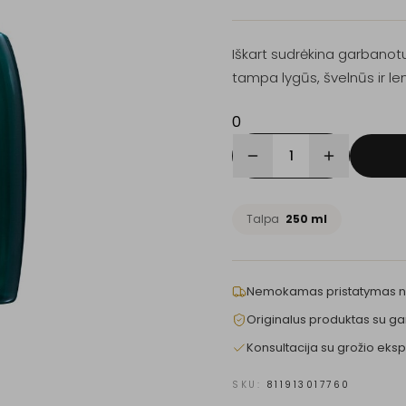
Iškart sudrėkina garbanotu
tampa lygūs, švelnūs ir le
0
1
Talpa
250 ml
Nemokamas pristatymas 
Originalus produktas su ga
Konsultacija su grožio eksp
SKU:
811913017760