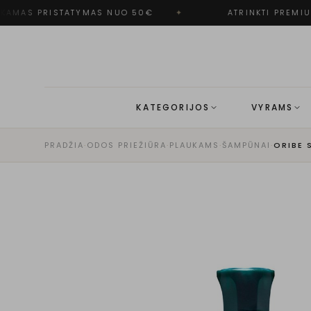
AMAS PRISTATYMAS NUO 50€
✦
ATRINKTI PREMIUM
KATEGORIJOS
VYRAMS
PRADŽIA
·
ODOS PRIEŽIŪRA
·
PLAUKAMS
·
ŠAMPŪNAI
·