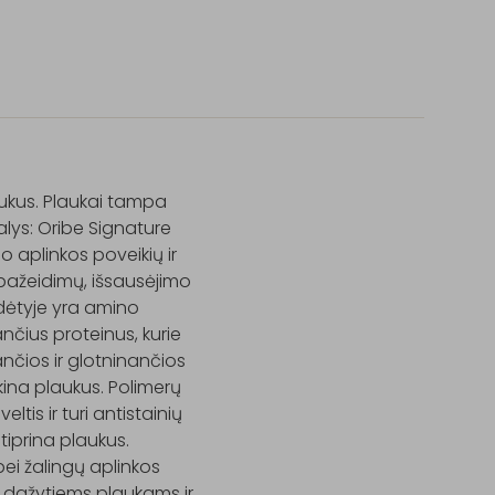
ukus. Plaukai tampa 
lys: Oribe Signature 
 aplinkos poveikių ir 
pažeidimų, išsausėjimo 
dėtyje yra amino 
čius proteinus, kurie 
ančios ir glotninančios 
ina plaukus. Polimerų 
tis ir turi antistainių 
tiprina plaukus. 
i žalingų aplinkos 
i dažytiems plaukams ir 