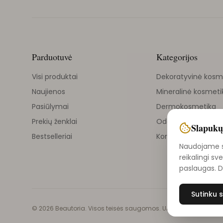
Parduotuvė
Kategorijos
Visi produktai
Dekoratyvinė kosm
Naujienos
Mineralinė kosmeti
Pasiūlymai
Dermokosmetika
Prekių ženklai
Odos priežiūra
Slapukų
Bestselleriai
Korejietiška kosmet
Naudojame sl
reikalingi sv
paslaugas. 
Sutinku s
©
2026
Beautoria. Visos teisės saugomos. UAB Vilniaus grožio i