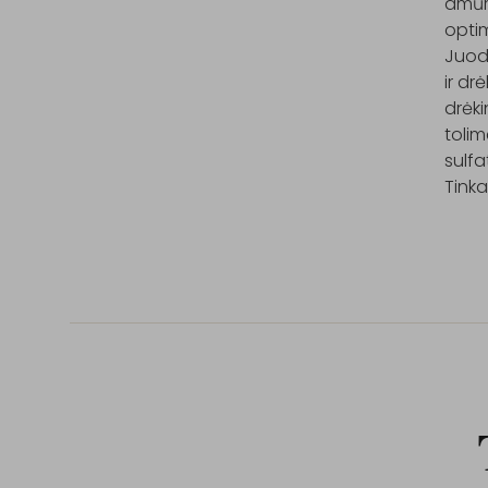
amūri
optim
Juodų
ir dr
drėki
tolim
sulf
Tink