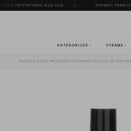
AMAS PRISTATYMAS NUO 50€
✦
ATRINKTI PREMIUM
KATEGORIJOS
VYRAMS
PRADŽIA
·
ODOS PRIEŽIŪRA
·
PLAUKAMS
·
ALIEJAI IR SERUM