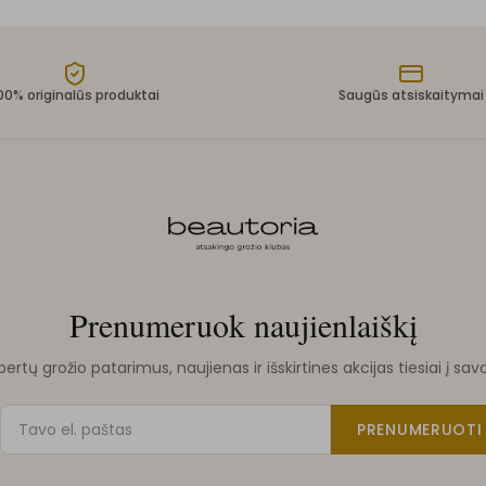
00% originalūs produktai
Saugūs atsiskaitymai
Prenumeruok naujienlaiškį
rtų grožio patarimus, naujienas ir išskirtines akcijas tiesiai į sav
PRENUMERUOTI