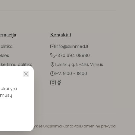
ormacija
Kontaktai
olitika
info@skinmed.lt
yklės
+370 694 08880
 keitimų politika
Lukiškių g. 5-416, Vilnius
I-V: 9:00 - 18:00
pukai yra
ti mūsų
politika
Pirkimo taisyklės
Grąžinimai
Kontaktai
Didmeninė prekyba