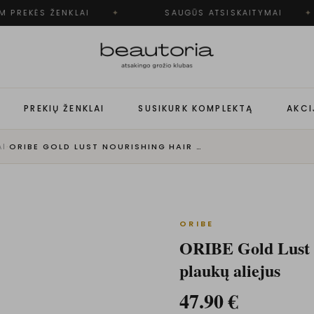
 PREKĖS ŽENKLAI
✦
SAUGŪS ATSISKAITYMAI
✦
PREKIŲ ŽENKLAI
SUSIKURK KOMPLEKTĄ
AKCI
AI
·
ORIBE GOLD LUST NOURISHING HAIR OIL MAITINAMASIS PLAUKŲ ALIEJUS
ORIBE
ORIBE Gold Lust N
plaukų aliejus
47.90
€