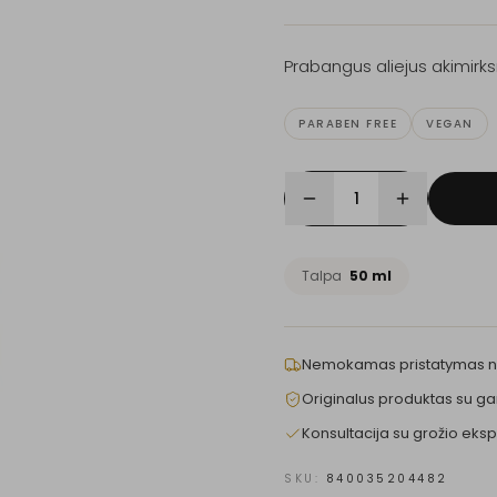
Prabangus aliejus akimirksn
PARABEN FREE
VEGAN
1
Talpa
50 ml
Nemokamas pristatymas 
Originalus produktas su ga
Konsultacija su grožio eksp
SKU:
840035204482