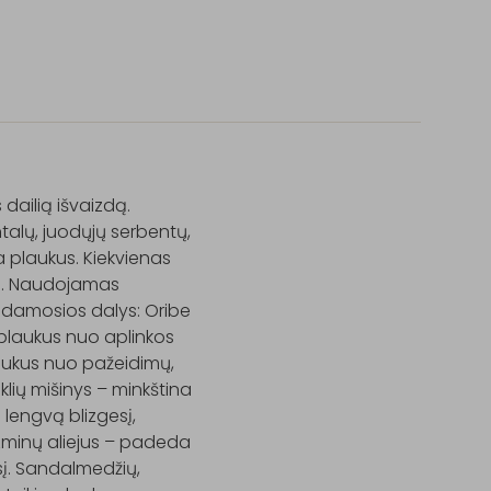
dailią išvaizdą. 
talų, juodųjų serbentų, 
a plaukus. Kiekvienas 
dą. Naudojamas 
damosios dalys: Oribe 
 plaukus nuo aplinkos 
laukus nuo pažeidimų, 
lių mišinys – minkština 
lengvą blizgesį, 
azminų aliejus – padeda 
sį. Sandalmedžių, 