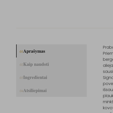
Praba
Aprašymas
01
Priem
berga
Kaip naudoti
02
aliej
sausi
Ingredientai
Signa
03
povei
išsau
Atsiliepimai
04
plauk
minkš
kovot