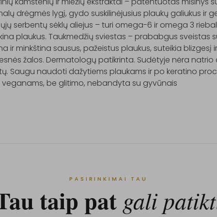
nių kamštenių ir miežių ekstraktai – patentuotas mišinys s
alų drėgmės lygį, gydo suskilinėjusius plaukų galiukus ir ge
jų serbentų sėklų aliejus – turi omega-6 ir omega 3 riebalų 
ėkina plaukus. Taukmedžių sviestas – prababgus sveistas su 
na ir minkština sausus, pažeistus plaukus, suteikia blizgesį 
esnės žalos. Dermatologų patikrinta. Sudėtyje nėra natrio c
atų. Saugu naudoti dažytiems plaukams ir po keratino pro
a veganams, be glitimo, nebandyta su gyvūnais
PASIRINKIMAI TAU
Tau taip pat
gali patikt