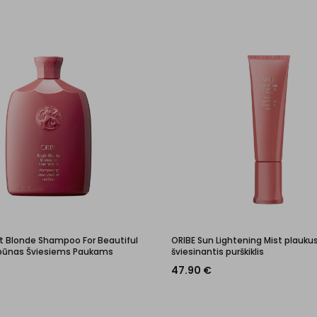
ht Blonde Shampoo For Beautiful
ORIBE Sun Lightening Mist plauku
mpūnas Šviesiems Paukams
šviesinantis purškiklis
47.90
€