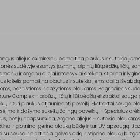
ngus aliejus akimirksniu pamaitina plaukus ir suteikia jiems 
onės sudėtyje esantys jazminų, alpinių liūtpėdžių, ličių, san
močių ir arganų aliejai intensyviai drėkina, stiprina ir lygin
aus lašelis pamaitina plaukus ir suteikia jiems dailią išvaiz
ems, pažeistiems ir dažytiems plaukams. Pagrindinės sude
ture Complex – arbūzų, ličių ir liūtpėdžių ekstraktai saugo
kių ir turi plaukus atjauninantį poveikį. Ekstraktai saugo p
sėjimo ir dažymo sukeltų žalingų poveikių. - Specialus drėkik
us, bet jų neapsunkina. Argano aliejus – suteikia plaukams 
tina ir glotnina, gerina plaukų būklę ir turi UV apsaugą. J
i su sausa ir niežtinčia galvos odą ir stiprina plaukų blizge