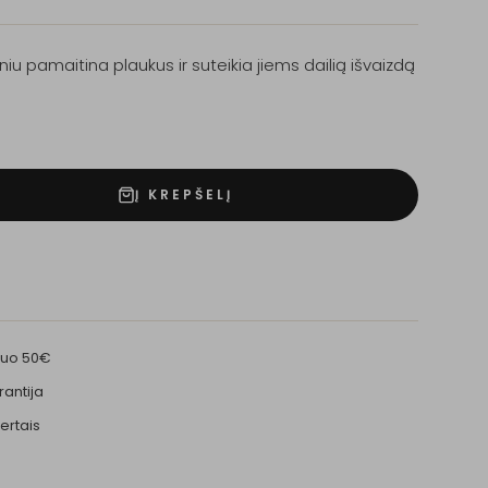
iu pamaitina plaukus ir suteikia jiems dailią išvaizdą
Į KREPŠELĮ
nuo 50€
rantija
ertais