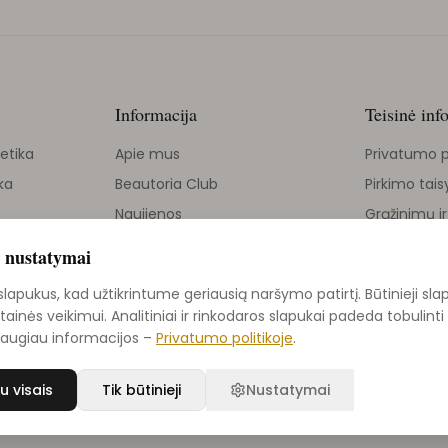
Informacija
Teisinė inf
etika
Apie mus
Privatumo p
ka
Beautoria Club
Pirkimo tais
Naujienos
Grąžinimų ir
Grožio tinklaraštis
 nustatymai
ika
Kontaktai
apukus, kad užtikrintume geriausią naršymo patirtį. Būtinieji sla
Grąžinimų politika
etainės veikimui. Analitiniai ir rinkodaros slapukai padeda tobulin
Daugiau informacijos –
Privatumo politikoje
.
u visais
Tik būtinieji
Nustatymai
r sveikatos prekyba |
Svetainę sukūrė NexDev
Privatumo 