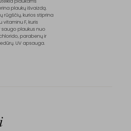
uteikia plaukams 
rina plaukų išvaizdą. 
rūgščių, kurios stiprina 
vitaminu F, kuris 
ir saugo plaukus nuo 
hlorido, parabenų ir 
cedūrų. UV apsauga. 
i