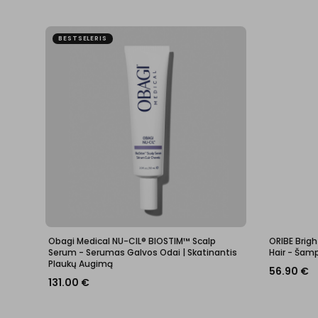
BESTSELERIS
Obagi Medical NU-CIL® BIOSTIM™ Scalp
ORIBE Brig
Serum - Serumas Galvos Odai | Skatinantis
Hair - Ša
Plaukų Augimą
56.90
€
131.00
€