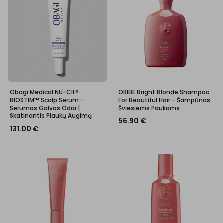
Obagi Medical NU-CIL®
ORIBE Bright Blonde Shampoo
BIOSTIM™ Scalp Serum -
For Beautiful Hair - Šampūnas
Serumas Galvos Odai |
Šviesiems Paukams
Skatinantis Plaukų Augimą
56.90
€
131.00
€