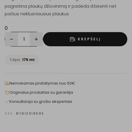
pagreitina plaukų džiovinimą ir padeda ištiesinti net
pačius neklusniausius plaukus
0
1
Į KREPŠELĮ
Talpa
175 ml
Nemokamas pristatymas nuo 50€
Originalus produktas su garantija
Konsultacija su grožio ekspertais
SKU:
811913018583