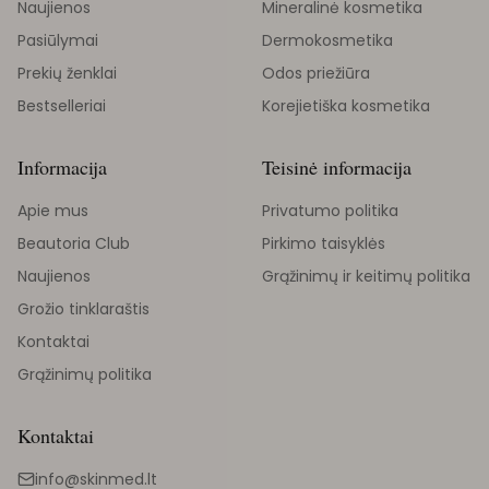
Naujienos
Mineralinė kosmetika
Pasiūlymai
Dermokosmetika
Prekių ženklai
Odos priežiūra
Bestselleriai
Korejietiška kosmetika
Informacija
Teisinė informacija
Apie mus
Privatumo politika
Beautoria Club
Pirkimo taisyklės
Naujienos
Grąžinimų ir keitimų politika
Grožio tinklaraštis
Kontaktai
Grąžinimų politika
Kontaktai
info@skinmed.lt