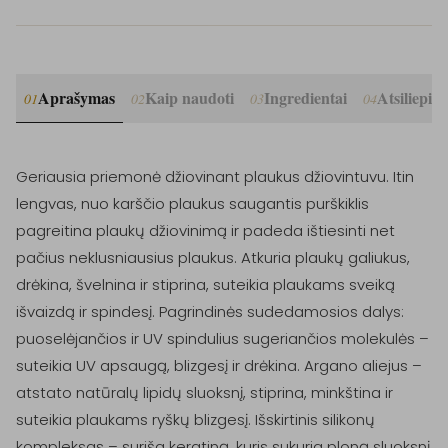
Aprašymas
Kaip naudoti
Ingredientai
Atsiliepim
01
02
03
04
Geriausia priemonė džiovinant plaukus džiovintuvu. Itin 
lengvas, nuo karščio plaukus saugantis purškiklis 
pagreitina plaukų džiovinimą ir padeda ištiesinti net 
pačius neklusniausius plaukus. Atkuria plaukų galiukus, 
drėkina, švelnina ir stiprina, suteikia plaukams sveiką 
išvaizdą ir spindesį. Pagrindinės sudedamosios dalys: 
puoselėjančios ir UV spindulius sugeriančios molekulės – 
suteikia UV apsaugą, blizgesį ir drėkina. Argano aliejus – 
atstato natūralų lipidų sluoksnį, stiprina, minkština ir 
suteikia plaukams ryškų blizgesį. Išskirtinis silikonų 
kompleksas – suriša keratiną, kuris sukuria ploną sluoksnį 