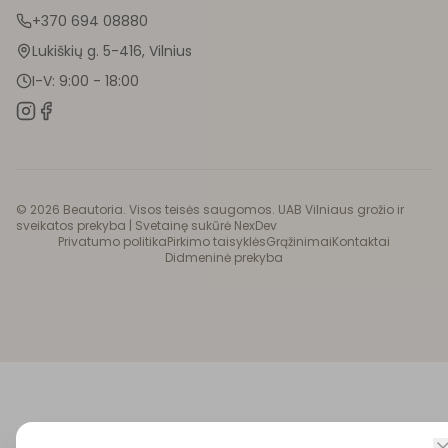
+370 694 08880
Lukiškių g. 5-416, Vilnius
I-V: 9:00 - 18:00
©
2026
Beautoria. Visos teisės saugomos. UAB Vilniaus grožio ir
sveikatos prekyba |
Svetainę sukūrė NexDev
Privatumo politika
Pirkimo taisyklės
Grąžinimai
Kontaktai
Didmeninė prekyba