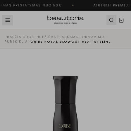
AMAS PRISTATYMAS NUO 50€
✦
ATRINKTI PREMIUM
PRADŽIA
·
ODOS PRIEŽIŪRA
·
PLAUKAMS
·
FORMAVIMUI
·
PURŠKIKLIAI
·
ORIBE ROYAL BLOWOUT HEAT STYLING SPRAY NUO KARŠČIO PLAUKUS SAUGANTIS PURŠKIKLIS