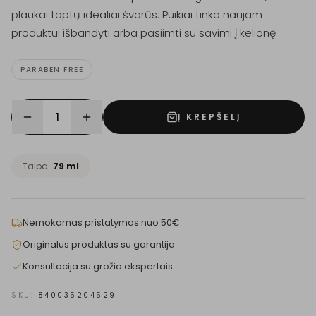
plaukai taptų idealiai švarūs. Puikiai tinka naujam
produktui išbandyti arba pasiimti su savimi į kelionę
PARABEN FREE
1
Į KREPŠELĮ
Talpa
79 ml
Nemokamas pristatymas nuo 50€
Originalus produktas su garantija
Konsultacija su grožio ekspertais
SKU:
840035204529