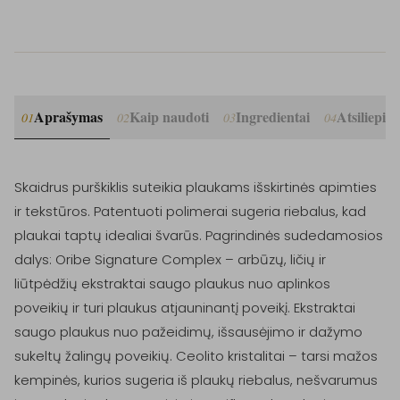
Aprašymas
Kaip naudoti
Ingredientai
Atsiliepim
01
02
03
04
Skaidrus purškiklis suteikia plaukams išskirtinės apimties 
ir tekstūros. Patentuoti polimerai sugeria riebalus, kad 
plaukai taptų idealiai švarūs. Pagrindinės sudedamosios 
dalys: Oribe Signature Complex – arbūzų, ličių ir 
liūtpėdžių ekstraktai saugo plaukus nuo aplinkos 
poveikių ir turi plaukus atjauninantį poveikį. Ekstraktai 
saugo plaukus nuo pažeidimų, išsausėjimo ir dažymo 
sukeltų žalingų poveikių. Ceolito kristalitai – tarsi mažos 
kempinės, kurios sugeria iš plaukų riebalus, nešvarumus 