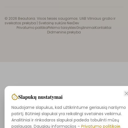
©
2026
Beautoria. Visos teisės saugomos. UAB Vilniaus grožio ir
sveikatos prekyba |
Svetainę sukūrė NexDev
Privatumo politika
Pirkimo taisyklės
Grąžinimai
Kontaktai
Didmeninė prekyba
Slapukų nustatymai
Naudojame slapukus, kad užtikrintume geriausią naršymo
patirtį. Būtinieji slapukai yra reikalingi svetainės veikimui.
Analitiniai ir rinkodaros slapukai padeda tobulinti mūsų
paslaugas. Daugiau informacijos –
Privatumo politikoje
.