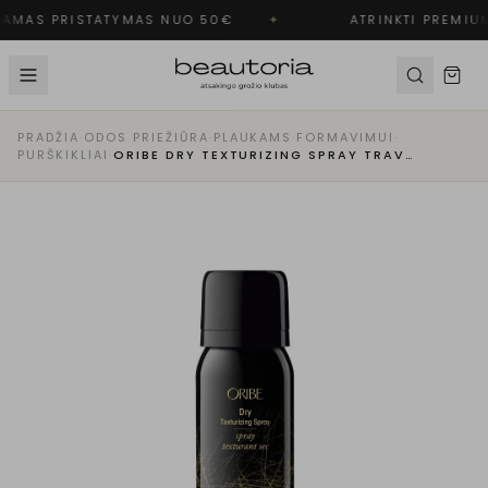
AMAS PRISTATYMAS NUO 50€
✦
ATRINKTI PREMIUM
PRADŽIA
·
ODOS PRIEŽIŪRA
·
PLAUKAMS
·
FORMAVIMUI
·
PURŠKIKLIAI
·
ORIBE DRY TEXTURIZING SPRAY TRAVEL TEKSTŪRĄ SUTEIKIANTIS PURŠKIKLIS