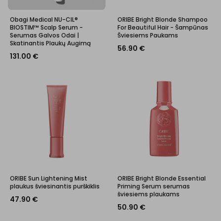
Obagi Medical NU-CIL®
ORIBE Bright Blonde Shampoo
BIOSTIM™ Scalp Serum -
For Beautiful Hair - Šampūnas
Serumas Galvos Odai |
Šviesiems Paukams
Skatinantis Plaukų Augimą
56.90
€
131.00
€
ORIBE Sun Lightening Mist
ORIBE Bright Blonde Essential
plaukus šviesinantis purškiklis
Priming Serum serumas
šviesiems plaukams
47.90
€
50.90
€