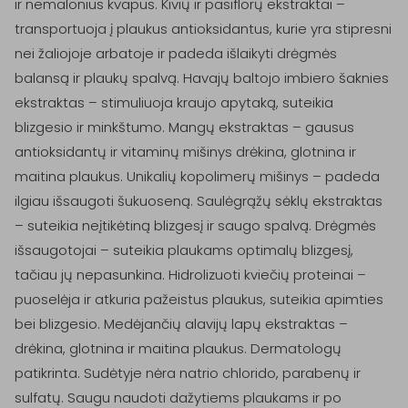
ir nemalonius kvapus. Kivių ir pasiflorų ekstraktai – 
transportuoja į plaukus antioksidantus, kurie yra stipresni 
nei žaliojoje arbatoje ir padeda išlaikyti drėgmės 
balansą ir plaukų spalvą. Havajų baltojo imbiero šaknies 
ekstraktas – stimuliuoja kraujo apytaką, suteikia 
blizgesio ir minkštumo. Mangų ekstraktas – gausus 
antioksidantų ir vitaminų mišinys drėkina, glotnina ir 
maitina plaukus. Unikalių kopolimerų mišinys – padeda 
ilgiau išsaugoti šukuoseną. Saulėgrąžų sėklų ekstraktas 
– suteikia neįtikėtiną blizgesį ir saugo spalvą. Drėgmės 
išsaugotojai – suteikia plaukams optimalų blizgesį, 
tačiau jų nepasunkina. Hidrolizuoti kviečių proteinai – 
puoselėja ir atkuria pažeistus plaukus, suteikia apimties 
bei blizgesio. Medėjančių alavijų lapų ekstraktas – 
drėkina, glotnina ir maitina plaukus. Dermatologų 
patikrinta. Sudėtyje nėra natrio chlorido, parabenų ir 
sulfatų. Saugu naudoti dažytiems plaukams ir po 