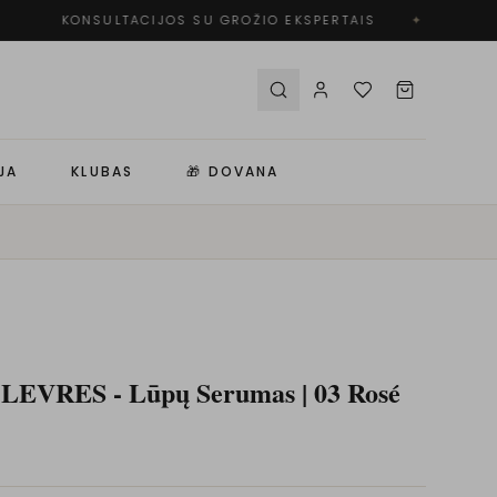
KONSULTACIJOS SU GROŽIO EKSPERTAIS
✦
N
JA
KLUBAS
🎁 DOVANA
LEVRES - Lūpų Serumas | 03 Rosé