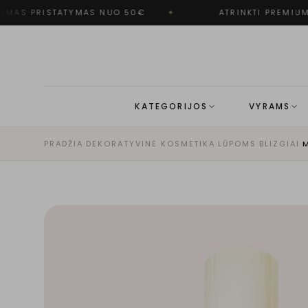
MAS PRISTATYMAS NUO 50€
✦
ATRINKTI PREMIUM 
KATEGORIJOS
VYRAMS
PRADŽIA
·
DEKORATYVINĖ KOSMETIKA
·
LŪPOMS
·
BLIZGIAI
·