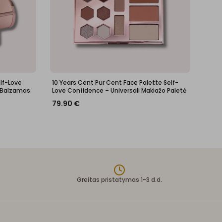
elf-Love
10 Years Cent Pur Cent Face Palette Self-
 Balzamas
Love Confidence – Universali Makiažo Paletė
79.90
€
Greitas pristatymas 1-3 d.d.