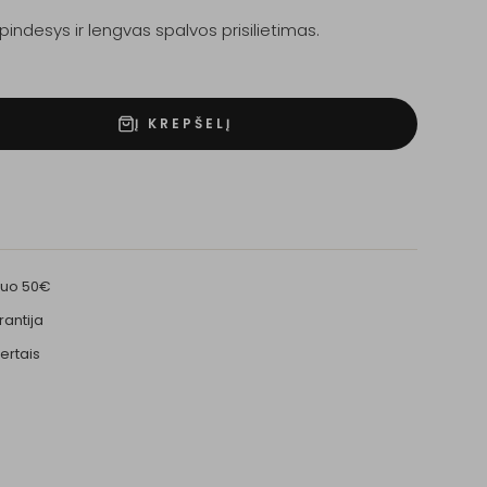
indesys ir lengvas spalvos prisilietimas.
Į KREPŠELĮ
nuo 50€
rantija
ertais