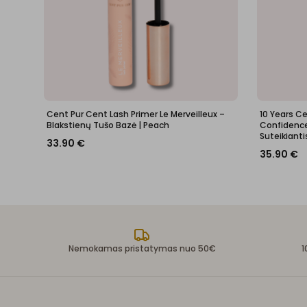
Cent Pur Cent Lash Primer Le Merveilleux –
10 Years C
Blakstienų Tušo Bazė | Peach
Confidence 
Suteikianti
33.90
€
35.90
€
Nemokamas pristatymas nuo 50€
1