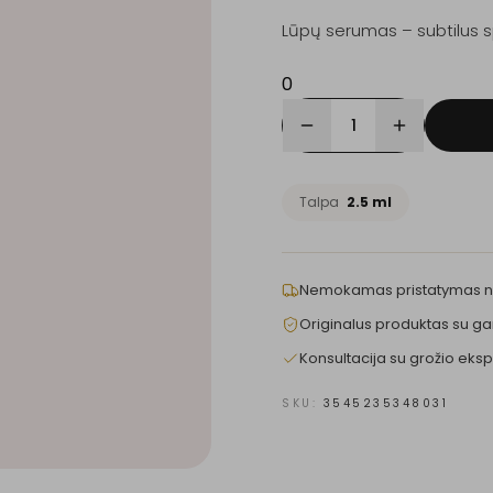
Lūpų serumas – subtilus sp
0
1
Talpa
2.5 ml
Nemokamas pristatymas 
Originalus produktas su ga
Konsultacija su grožio eksp
SKU:
3545235348031