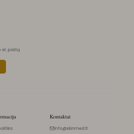
o el. paštą
ormacija
Kontaktai
olitika
info@skinmed.lt