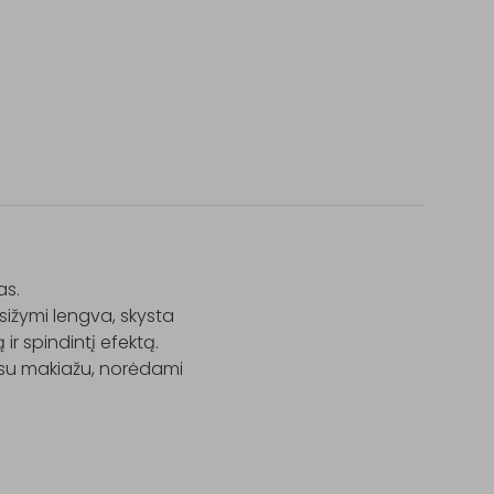
s.

asižymi lengva, skysta 
ir spindintį efektą.

 su makiažu, norėdami 