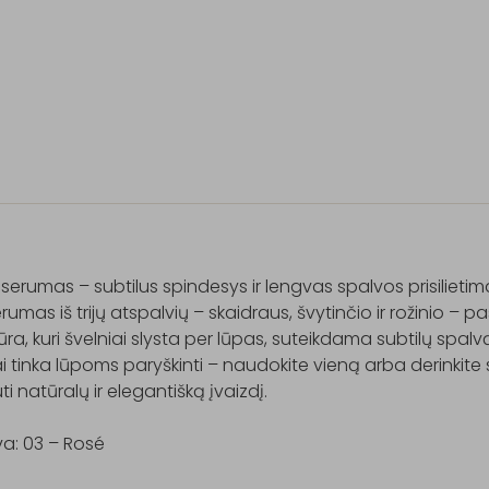
serumas – subtilus spindesys ir lengvas spalvos prisilietima
erumas iš trijų atspalvių – skaidraus, švytinčio ir rožinio – p
ūra, kuri švelniai slysta per lūpas, suteikdama subtilų spalvą 
ai tinka lūpoms paryškinti – naudokite vieną arba derinkite
ti natūralų ir elegantišką įvaizdį.

a: 03 – Rosé