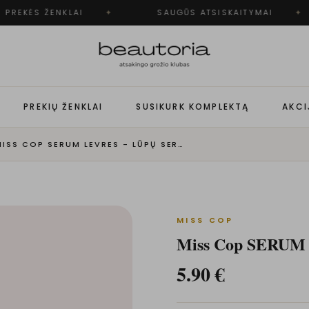
PREKĖS ŽENKLAI
✦
SAUGŪS ATSISKAITYMAI
✦
PREKIŲ ŽENKLAI
SUSIKURK KOMPLEKTĄ
AKCI
MISS COP SERUM LEVRES - LŪPŲ SERUMAS | 03 ROSÉ
MISS COP
Miss Cop SERUM 
5.90
€