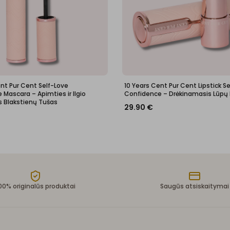
ent Pur Cent Self-Love
10 Years Cent Pur Cent Lipstick S
Mascara – Apimties ir Ilgio
Confidence – Drėkinamasis Lūpų
s Blakstienų Tušas
29.90
€
00% originalūs produktai
Saugūs atsiskaitymai