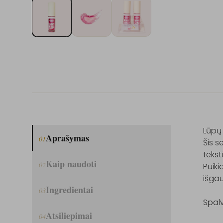
Lūpų 
Aprašymas
01
Šis s
tekst
Kaip naudoti
02
Puiki
išgau
Ingredientai
03
Spalv
Atsiliepimai
04