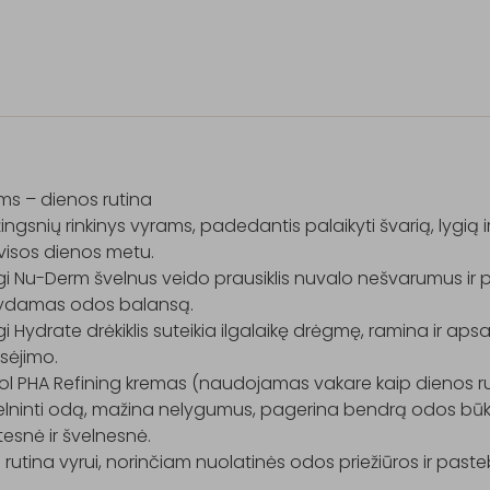
s – dienos rutina

 žingsnių rinkinys vyrams, padedantis palaikyti švarią, lygią i
isos dienos metu.

 Nu-Derm švelnus veido prausiklis nuvalo nešvarumus ir per
ikydamas odos balansą.

 Hydrate drėkiklis suteikia ilgalaikę drėgmę, ramina ir ap
sėjimo.

ol PHA Refining kremas (naudojamas vakare kaip dienos ru
elninti odą, mažina nelygumus, pagerina bendrą odos būkl
tesnė ir švelnesnė.

i rutina vyrui, norinčiam nuolatinės odos priežiūros ir pas