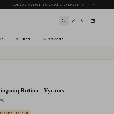
KONSULTACIJOS SU GROŽIO EKSPERTAIS
✦
NE
JA
KLUBAS
🎁 DOVANA
ingsnių Rutina - Vyrams
as
)
UTAUPAI
44.70
€