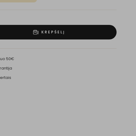
Į KREPŠELĮ
nuo 50€
rantija
ertais