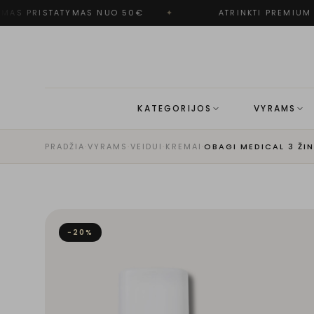
AS PRISTATYMAS NUO 50€
✦
ATRINKTI PREMIUM P
KATEGORIJOS
VYRAMS
PRADŽIA
·
VYRAMS
·
VEIDUI
·
KREMAI
·
−
20
%