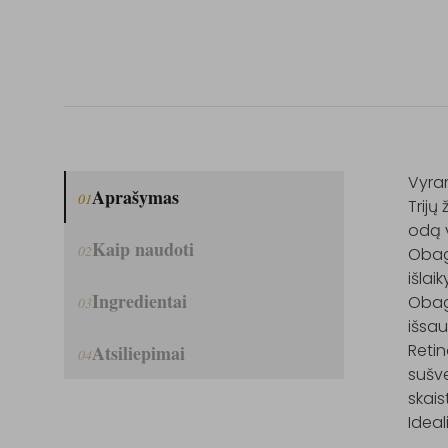
Vyram
Aprašymas
01
Trijų
odą v
Kaip naudoti
02
Obagi
išla
Ingredientai
Obagi
03
išsau
Retin
Atsiliepimai
04
sušv
skais
Ideal