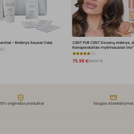
ential - Rinkinys Sausai Odai
CENT PUR CENT Dovanų rinkinys „
Kanapeckaitės mylimiausias trio“
šri
(
2
)
75.98
€
94.97
€
00% originalūs produktai
Saugūs atsiskaitymai