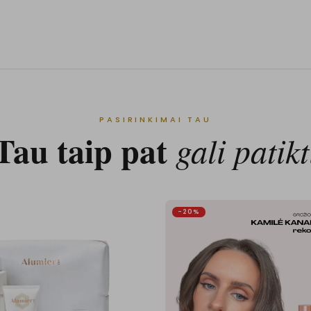
PASIRINKIMAI TAU
Tau taip pat
gali patikt
-20%