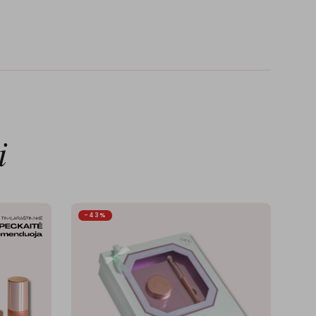
i
-43%