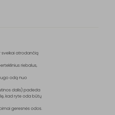
r sveikai atrodančią 
teklinius riebalus, 
saugo odą nuo 
tinos dalis) padeda 
ę, kad ryte oda būtų 
tebimai geresnės odos.