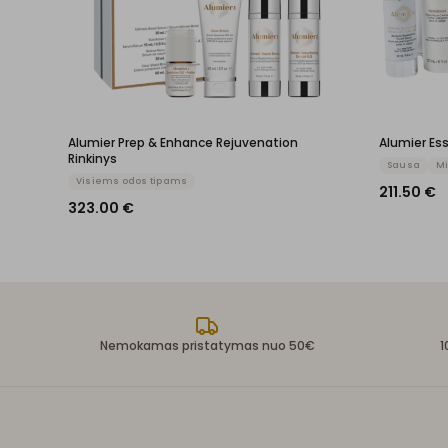
Alumier Prep & Enhance Rejuvenation
Alumier Ess
Rinkinys
Sausa
Mi
Visiems odos tipams
211.50
€
323.00
€
Nemokamas pristatymas nuo 50€
1