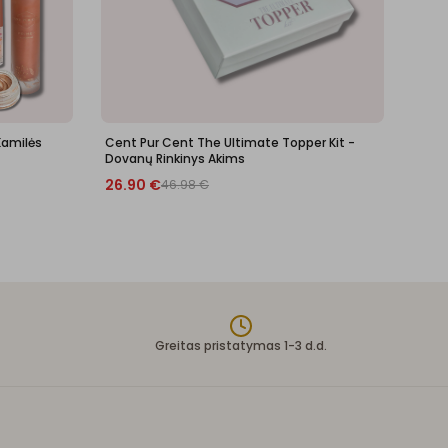
Kamilės
Cent Pur Cent The Ultimate Topper Kit -
Dovanų Rinkinys Akims
26.90
€
46.98
€
Greitas pristatymas 1-3 d.d.