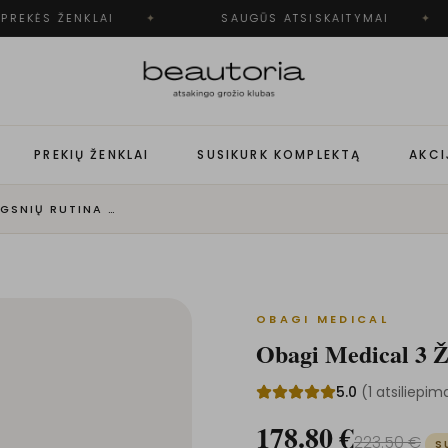
REKĖS ŽENKLAI
✦
SAUGŪS ATSISKAITYMAI
✦
PREKIŲ ŽENKLAI
SUSIKURK KOMPLEKTĄ
AKCI
OBAGI MEDICAL 3 ŽINGSNIŲ RUTINA - VYRAMS
OBAGI MEDICAL
Obagi Medical 3 Ž
5.0
(
1
atsiliepim
178.80
€
223.50
€
S