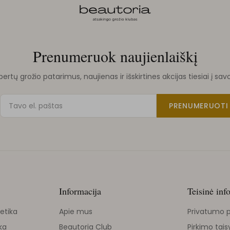
Prenumeruok naujienlaiškį
rtų grožio patarimus, naujienas ir išskirtines akcijas tiesiai į sav
PRENUMERUOTI
Informacija
Teisinė inf
etika
Apie mus
Privatumo p
ka
Beautoria Club
Pirkimo tais