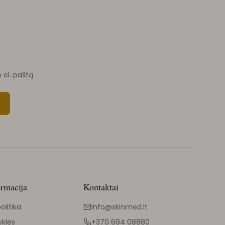
o el. paštą
ormacija
Kontaktai
olitika
info@skinmed.lt
yklės
+370 694 08880