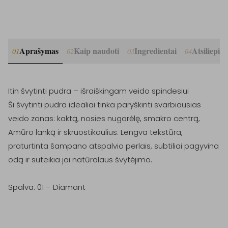
Aprašymas
Kaip naudoti
Ingredientai
Atsiliepim
01
02
03
04
Itin švytinti pudra – išraiškingam veido spindesiui

Ši švytinti pudra idealiai tinka paryškinti svarbiausias 
veido zonas: kaktą, nosies nugarėlę, smakro centrą, 
Amūro lanką ir skruostikaulius. Lengva tekstūra, 
praturtinta šampano atspalvio perlais, subtiliai pagyvina 
odą ir suteikia jai natūralaus švytėjimo.

Spalva: 01 – Diamant