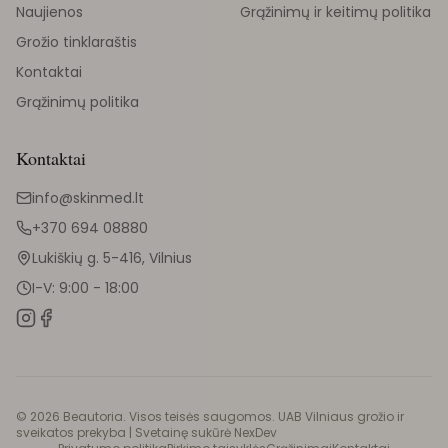
Naujienos
Grąžinimų ir keitimų politika
Grožio tinklaraštis
Kontaktai
Grąžinimų politika
Kontaktai
info@skinmed.lt
+370 694 08880
Lukiškių g. 5-416, Vilnius
I-V: 9:00 - 18:00
©
2026
Beautoria. Visos teisės saugomos. UAB Vilniaus grožio ir
sveikatos prekyba |
Svetainę sukūrė NexDev