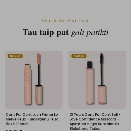
PASIRINKIMAI TAU
Tau taip pat
gali patikti
NAUJA
NAUJA
Cent Pur Cent Lash Primer Le
10 Years Cent Pur Cent Self-
Merveilleux – Blakstienų Tušo
Love Confidence Mascara –
Bazė | Peach
Apimties ir Ilgio Suteikiantis
Blakstienų Tušas