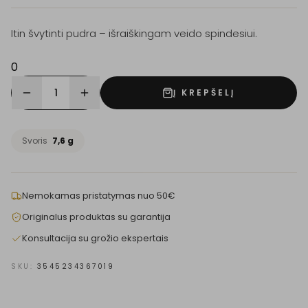
Itin švytinti pudra – išraiškingam veido spindesiui.
0
1
Į KREPŠELĮ
Svoris
7,6 g
Nemokamas pristatymas nuo 50€
Originalus produktas su garantija
Konsultacija su grožio ekspertais
SKU:
3545234367019