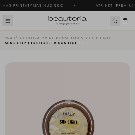
MAS PRISTATYMAS NUO 50€
✦
ATRINKTI PREMIUM
PRADŽIA
·
DEKORATYVINĖ KOSMETIKA
·
VEIDUI
·
PUDROS
·
MISS COP HIGHLIGHTER SUN LIGHT - ŠVYTINTI PUDRA | 01- DIAMANT