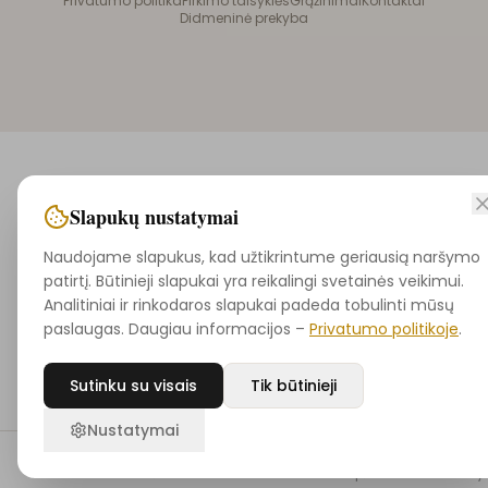
Privatumo politika
Pirkimo taisyklės
Grąžinimai
Kontaktai
Didmeninė prekyba
Slapukų nustatymai
Naudojame slapukus, kad užtikrintume geriausią naršymo
patirtį. Būtinieji slapukai yra reikalingi svetainės veikimui.
Analitiniai ir rinkodaros slapukai padeda tobulinti mūsų
paslaugas. Daugiau informacijos –
Privatumo politikoje
.
Sutinku su visais
Tik būtinieji
Nustatymai
Pradžia
Ieškoti
Noriu
Krepšelis
Pasky