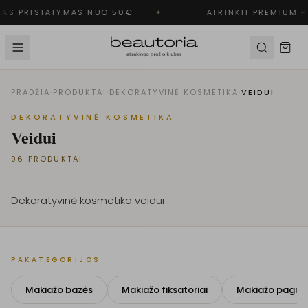
S PRISTATYMAS NUO 50€
✦
ATRINKTI PREMIUM PR
PRADŽIA
·
PRODUKTAI
·
DEKORATYVINĖ KOSMETIKA
·
VEIDUI
DEKORATYVINĖ KOSMETIKA
Veidui
96
PRODUKTAI
Dekoratyvinė kosmetika veidui
PAKATEGORIJOS
Makiažo bazės
Makiažo fiksatoriai
Makiažo pagrin