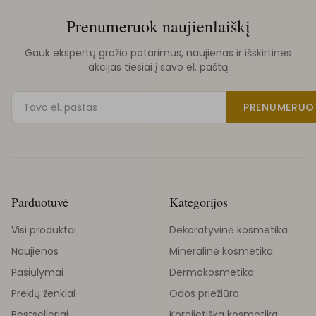
Prenumeruok naujienlaiškį
Gauk ekspertų grožio patarimus, naujienas ir išskirtines
akcijas tiesiai į savo el. paštą
PRENUMERUO
Parduotuvė
Kategorijos
Visi produktai
Dekoratyvinė kosmetika
Naujienos
Mineralinė kosmetika
Pasiūlymai
Dermokosmetika
Prekių ženklai
Odos priežiūra
Bestselleriai
Korejietiška kosmetika