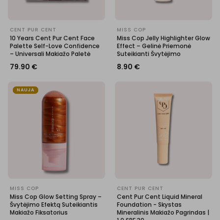
CENT PUR CENT
MISS COP
10 Years Cent Pur Cent Face
Miss Cop Jelly Highlighter Glow
Palette Self-Love Confidence
Effect – Gelinė Priemonė
– Universali Makiažo Paletė
Suteikianti Švytėjimo
79.90
€
8.90
€
NAUJA
MISS COP
CENT PUR CENT
Miss Cop Glow Setting Spray –
Cent Pur Cent Liquid Mineral
Švytėjimo Efektą Suteikiantis
Foundation - Skystas
Makiažo Fiksatorius
Mineralinis Makiažo Pagrindas |