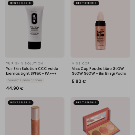
BESTSELERIS
BESTSELERIS
YU.R SKIN SOLUTION
MISS COP
Yu.r Skin Solution CCC veido
Miss Cop Poudre Libre GLOW
kremas Light SPF50+ PA+++
GLOW GLOW - Biri Blizgi Pudra
Visiems odos tipams
5.90
€
44.90
€
BESTSELERIS
BESTSELERIS