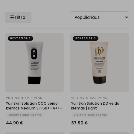
Filtrai
BESTSELERIS
BESTSELERIS
YU.R SKIN SOLUTION
YU.R SKIN SOLUTION
Yu.r Skin Solution CCC veido
Yu.r Skin Solution DD veido
kremas Medium SPF50+ PA+++
kremas | Light
Visiems odos tipams
Visiems odos tipams
44.90
€
37.90
€