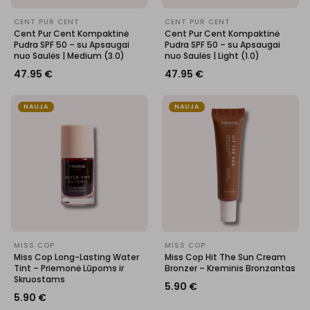
CENT PUR CENT
CENT PUR CENT
Cent Pur Cent Kompaktinė
Cent Pur Cent Kompaktinė
Pudra SPF 50 – su Apsaugai
Pudra SPF 50 – su Apsaugai
nuo Saulės | Medium (3.0)
nuo Saulės | Light (1.0)
47.95
€
47.95
€
NAUJA
NAUJA
MISS COP
MISS COP
Miss Cop Long-Lasting Water
Miss Cop Hit The Sun Cream
Tint – Priemonė Lūpoms ir
Bronzer – Kreminis Bronzantas
Skruostams
5.90
€
5.90
€