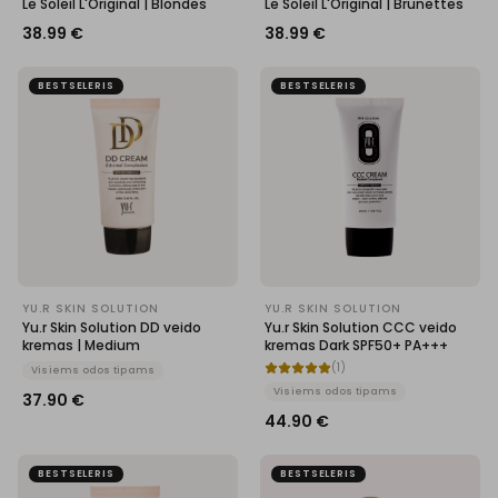
Le Soleil L'Original | Blondes
Le Soleil L'Original | Brunettes
38.99
€
38.99
€
BESTSELERIS
BESTSELERIS
YU.R SKIN SOLUTION
YU.R SKIN SOLUTION
Yu.r Skin Solution DD veido
Yu.r Skin Solution CCC veido
kremas | Medium
kremas Dark SPF50+ PA+++
(
1
)
Visiems odos tipams
Visiems odos tipams
37.90
€
44.90
€
BESTSELERIS
BESTSELERIS