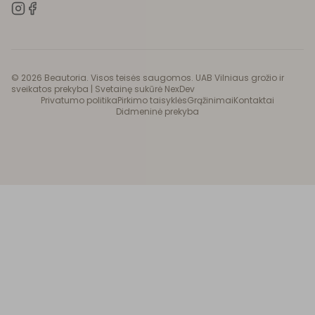
©
2026
Beautoria. Visos teisės saugomos. UAB Vilniaus grožio ir
sveikatos prekyba |
Svetainę sukūrė NexDev
Privatumo politika
Pirkimo taisyklės
Grąžinimai
Kontaktai
Didmeninė prekyba