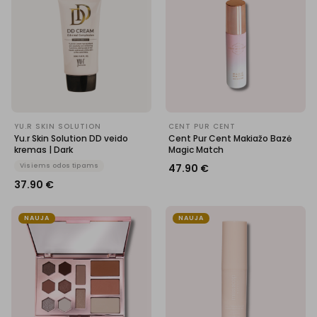
YU.R SKIN SOLUTION
CENT PUR CENT
Yu.r Skin Solution DD veido
Cent Pur Cent Makiažo Bazė
kremas | Dark
Magic Match
Visiems odos tipams
47.90
€
37.90
€
NAUJA
NAUJA