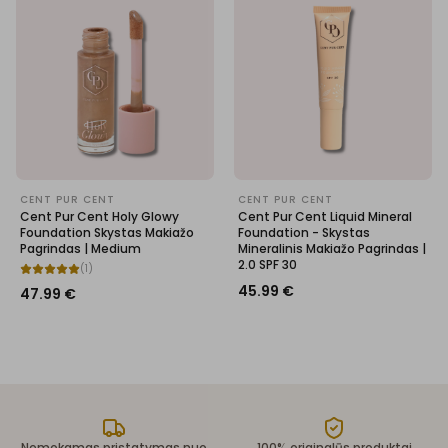
CENT PUR CENT
CENT PUR CENT
Cent Pur Cent Holy Glowy
Cent Pur Cent Liquid Mineral
Foundation Skystas Makiažo
Foundation - Skystas
Pagrindas | Medium
Mineralinis Makiažo Pagrindas |
2.0 SPF 30
(
1
)
45.99
€
47.99
€
Nemokamas pristatymas nuo
100% originalūs produktai