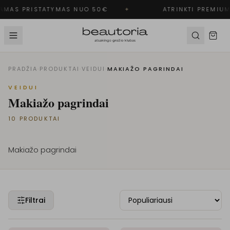
MAS PRISTATYMAS NUO 50€
✦
ATRINKTI PREMIUM
PRADŽIA
·
PRODUKTAI
·
VEIDUI
·
MAKIAŽO PAGRINDAI
VEIDUI
Makiažo pagrindai
10
PRODUKTAI
Makiažo pagrindai
Filtrai