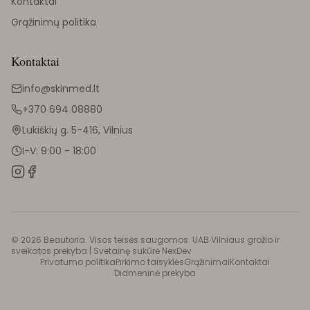
Kontaktai
Grąžinimų politika
Kontaktai
info@skinmed.lt
+370 694 08880
Lukiškių g. 5-416, Vilnius
I-V: 9:00 - 18:00
©
2026
Beautoria. Visos teisės saugomos. UAB Vilniaus grožio ir
sveikatos prekyba |
Svetainę sukūrė NexDev
Privatumo politika
Pirkimo taisyklės
Grąžinimai
Kontaktai
Didmeninė prekyba