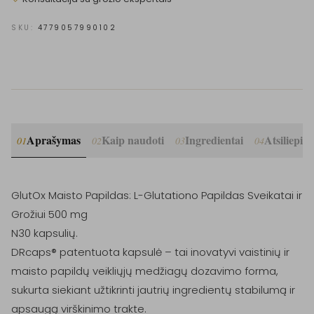
SKU:
4779057990102
Aprašymas
Kaip naudoti
Ingredientai
Atsiliepim
01
02
03
04
GlutOx Maisto Papildas: L-Glutationo Papildas Sveikatai ir 
Grožiui 500 mg

N30 kapsulių. 

DRcaps® patentuota kapsulė – tai inovatyvi vaistinių ir 
maisto papildų veikliųjų medžiagų dozavimo forma, 
sukurta siekiant užtikrinti jautrių ingredientų stabilumą ir 
apsaugą virškinimo trakte. 
