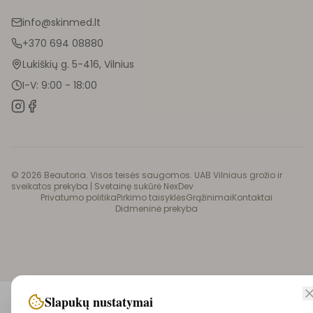
info@skinmed.lt
+370 694 08880
Lukiškių g. 5-416, Vilnius
I-V: 9:00 - 18:00
©
2026
Beautoria. Visos teisės saugomos. UAB Vilniaus grožio ir
sveikatos prekyba |
Svetainę sukūrė NexDev
Privatumo politika
Pirkimo taisyklės
Grąžinimai
Kontaktai
Didmeninė prekyba
Slapukų nustatymai