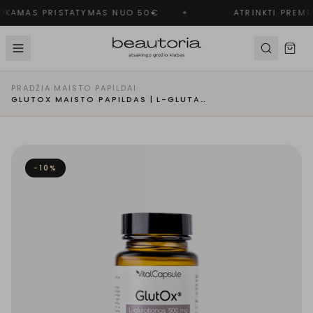
KAMAS PRISTATYMAS NUO 50€
✦
ATRINKTI PREMI
PRADŽIA
·
MAISTO PAPILDAI
·
GLUTOX MAISTO PAPILDAS | L-GLUTATIONO PAPILDAS SVEIKATAI IR GROŽIUI
−
10
%