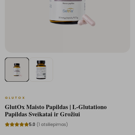
GLUTOX
GlutOx Maisto Papildas | L-Glutationo
Papildas Sveikatai ir Grožiui
5.0
(
1
atsiliepimas
)