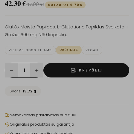
42.30
€
47.00
€
SUTAUPAI
4.70
€
GlutOx Maisto Papildas: L-Glutationo Papildas Sveikatai ir
Grožiui 500 mg N30 kapsulių.
DRĖKIKLIS
VISIEMS ODOS TIPAMS
VEGAN
1
Į KREPŠELĮ
Svoris
19.72 g
Nemokamas pristatymas nuo 50€
Originalus produktas su garantija
Konsultacija su grožio ekspertais