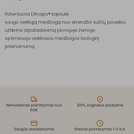
Patentuota DRcaps® kapsulė:

saugo veikliąją medžiagą nuo skrandžio sulčių poveikio;

užtikrina atpalaidavimą plonojoje žarnoje;

optimizuoja veikliosios medžiagos biologinį 
prieinamumą.
Nemokamas pristatymas nuo
100% originalūs produktai
50€
Saugūs atsiskaitymai
Greitas pristatymas 1-3 d.d.