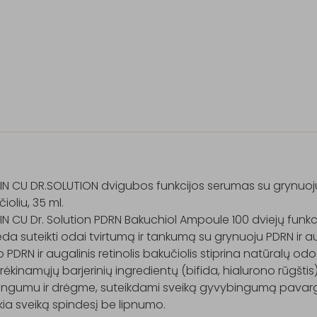
N CU DR.SOLUTION dvigubos funkcijos serumas su grynuoju 
ioliu, 35 ml.

N CU Dr. Solution PDRN Bakuchiol Ampoule 100 dviejų funkcij
a suteikti odai tvirtumą ir tankumą su grynuoju PDRN ir aug
 PDRN ir augalinis retinolis bakučiolis stiprina natūralų o
rėkinamųjų barjerinių ingredientų (bifida, hialurono rūgštis)
tingumu ir drėgme, suteikdami sveiką gyvybingumą pavarg
kia sveiką spindesį be lipnumo.
