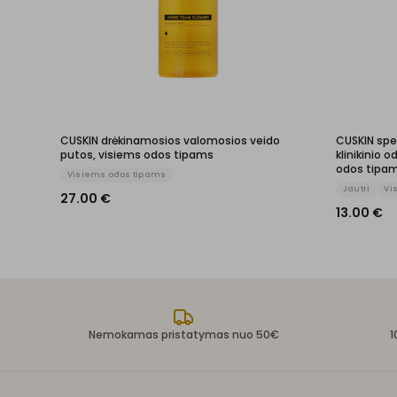
CUSKIN drėkinamosios valomosios veido
CUSKIN spe
putos, visiems odos tipams
klinikinio 
odos tipam
Visiems odos tipams
Jautri
Vi
27.00
€
13.00
€
Nemokamas pristatymas nuo 50€
1