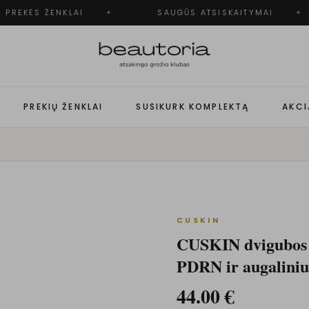
PREKĖS ŽENKLAI
✦
SAUGŪS ATSISKAITYMAI
✦
PREKIŲ ŽENKLAI
SUSIKURK KOMPLEKTĄ
AKCI
CUSKIN
CUSKIN dvigubos f
PDRN ir augaliniu
44.00
€