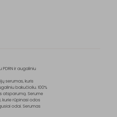
PDRN ir augaliniu 
ų serumas, kuris 
aliniu bakučioliu. 100% 
dos atsparumą. Serume 
, kurie rūpinasi odos 
usiai odai. Serumas 