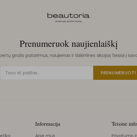
Prenumeruok naujienlaiškį
rtų grožio patarimus, naujienas ir išskirtines akcijas tiesiai į sav
PRENUMERUOTI
Informacija
Teisinė inf
etika
Apie mus
Privatumo p