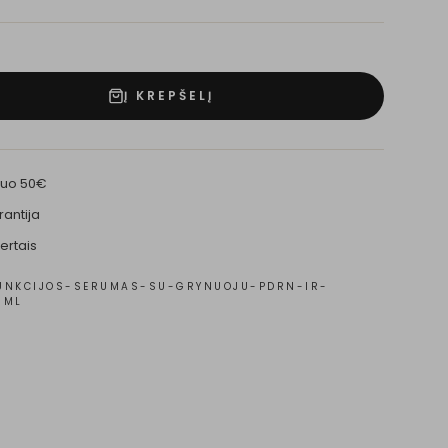
Į KREPŠELĮ
nuo 50€
rantija
ertais
UNKCIJOS-SERUMAS-SU-GRYNUOJU-PDRN-IR-
5ML