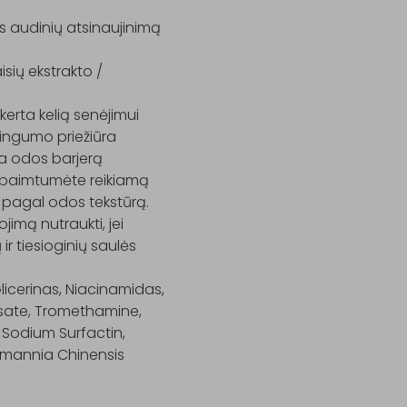
s audinių atsinaujinimą 
isių ekstrakto / 
rta kelią senėjimui

ingumo priežiūra

a odos barjerą

paimtumėte reikiamą 
ai pagal odos tekstūrą.

mą nutraukti, jei 
 tiesioginių saulės 
licerinas, Niacinamidas, 
ysate, Tromethamine, 
 Sodium Surfactin, 
mannia Chinensis 