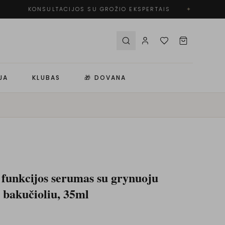
KONSULTACIJOS SU GROŽIO EKSPERTAIS
✦
N
JA
KLUBAS
🎁 DOVANA
unkcijos serumas su grynuoju
 bakučioliu, 35ml