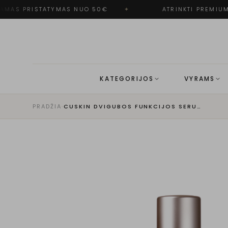
MAS PRISTATYMAS NUO 50€
✦
ATRINKTI PREMIUM 
KATEGORIJOS
VYRAMS
PRADŽIA
·
CUSKIN DVIGUBOS FUNKCIJOS SERUMAS SU GRYNUOJU PDRN IR AUGALINIU BAKUČIOLIU, 35ML