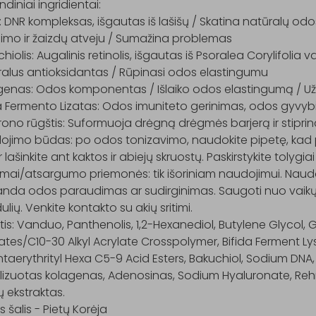
ndiniai ingridientai:

 DNR kompleksas, išgautas iš lašišų / Skatina natūralų odo
imo ir žaizdų atveju / Sumažina problemas

hiolis: Augalinis retinolis, išgautas iš Psoralea Corylifolia va
alus antioksidantas / Rūpinasi odos elastingumu

enas: Odos komponentas / Išlaiko odos elastingumą / Užke
a Fermento Lizatas: Odos imuniteto gerinimas, odos gyvyb
rono rūgštis: Suformuoja drėgną drėgmės barjerą ir stiprin
ojimo būdas: po odos tonizavimo, naudokite pipetę, kad 
 ir lašinkite ant kaktos ir abiejų skruostų. Paskirstykite tolygi
imai/atsargumo priemonės: tik išoriniam naudojimui. Naudoji
anda odos paraudimas ar sudirginimas. Saugoti nuo vaikų ir
ulių. Venkite kontakto su akių sritimi.

is: Vanduo, Panthenolis, 1,2-Hexanediol, Butylene Glycol, G
ates/C10-30 Alkyl Acrylate Crosspolymer, Bifida Ferment L
taerythrityl Hexa C5-9 Acid Esters, Bakuchiol, Sodium DNA,
olizuotas kolagenas, Adenosinas, Sodium Hyaluronate, Reh
 ekstraktas.

s šalis - Pietų Korėja