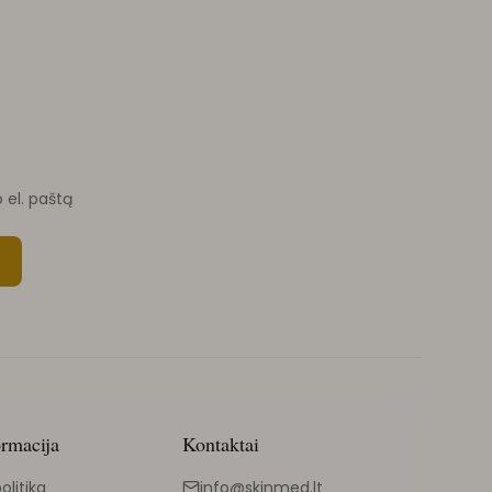
o el. paštą
ormacija
Kontaktai
olitika
info@skinmed.lt