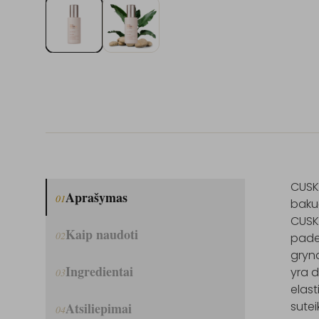
CUSKI
Aprašymas
01
bakuč
CUSKI
Kaip naudoti
02
paded
gryno
Ingredientai
yra d
03
elas
sutei
Atsiliepimai
04