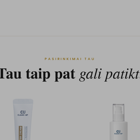
PASIRINKIMAI TAU
Tau taip pat
gali patikt