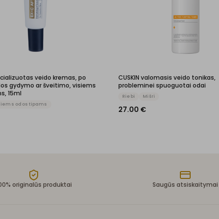
cializuotas veido kremas, po
CUSKIN valomasis veido tonikas,
odos gydymo ar šveitimo, visiems
probleminei spuoguotai odai
s, 15ml
Riebi
Mišri
siems odos tipams
27.00
€
00% originalūs produktai
Saugūs atsiskaitymai