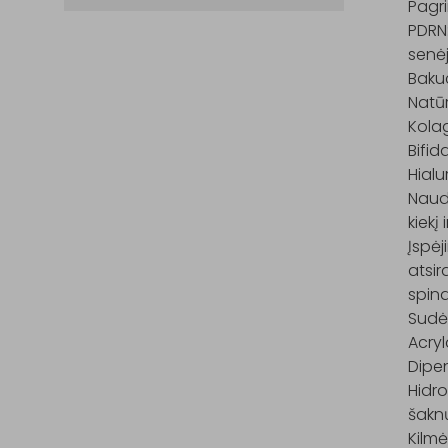
Pagri
PDRN:
senėj
Bakuc
Natūr
Kolag
Bifid
Hialu
Naud
kiekį
Įspėj
atsir
spind
Sudėt
Acryl
Dipen
Hidr
šaknų
Kilmė