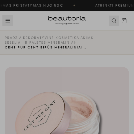
MAS PRISTATYMAS NUO 50€
✦
ATRINKTI PREMIUM
PRADŽIA
·
DEKORATYVINĖ KOSMETIKA
·
AKIMS
·
ŠEŠĖLIAI IR PALETĖS
·
MINERALINIAI
·
CENT PUR CENT BIRŪS MINERALINIAI AKIŲ ŠEŠĖLIAI | ROSE TENDRE