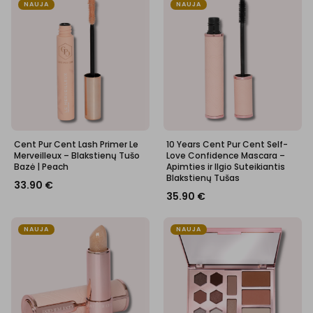
NAUJA
NAUJA
Cent Pur Cent Lash Primer Le
10 Years Cent Pur Cent Self-
Merveilleux – Blakstienų Tušo
Love Confidence Mascara –
Bazė | Peach
Apimties ir Ilgio Suteikiantis
Blakstienų Tušas
33.90
€
35.90
€
NAUJA
NAUJA