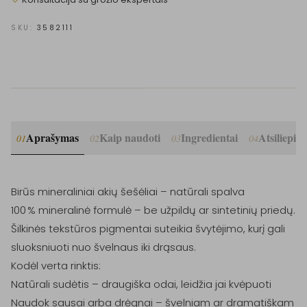
SKU:
3582111
Aprašymas
Kaip naudoti
Ingredientai
Atsiliepim
01
02
03
04
Birūs mineraliniai akių šešėliai – natūrali spalva

100 % mineralinė formulė – be užpildų ar sintetinių priedų. 
Šilkinės tekstūros pigmentai suteikia švytėjimo, kurį gali 
sluoksniuoti nuo švelnaus iki drąsaus.

Kodėl verta rinktis:

Natūrali sudėtis – draugiška odai, leidžia jai kvėpuoti

Naudok sausai arba drėgnai – švelniam ar dramatiškam 