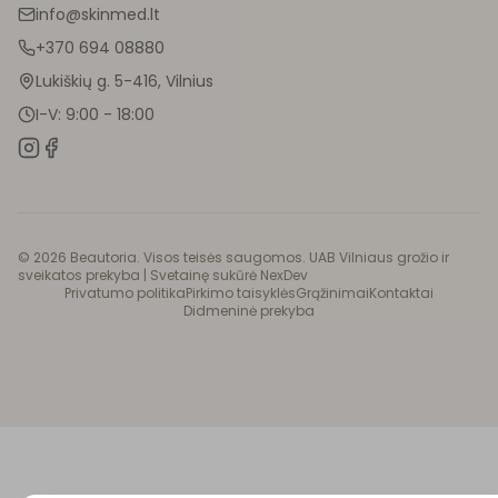
info@skinmed.lt
+370 694 08880
Lukiškių g. 5-416, Vilnius
I-V: 9:00 - 18:00
©
2026
Beautoria. Visos teisės saugomos. UAB Vilniaus grožio ir
sveikatos prekyba |
Svetainę sukūrė NexDev
Privatumo politika
Pirkimo taisyklės
Grąžinimai
Kontaktai
Didmeninė prekyba