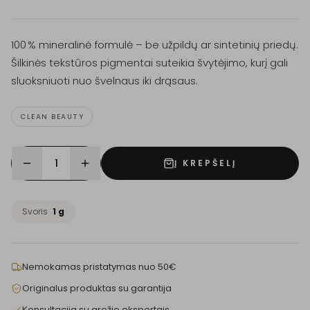
100 % mineralinė formulė – be užpildų ar sintetinių priedų.
Šilkinės tekstūros pigmentai suteikia švytėjimo, kurį gali
sluoksniuoti nuo švelnaus iki drąsaus.
CLEAN BEAUTY
1
Į KREPŠELĮ
Svoris
1 g
Nemokamas pristatymas nuo 50€
Originalus produktas su garantija
Konsultacija su grožio ekspertais