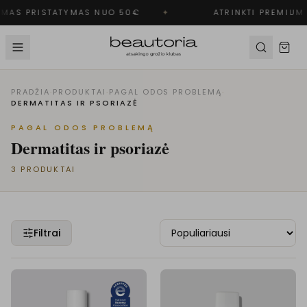
MAS PRISTATYMAS NUO 50€
✦
ATRINKTI PREMIUM 
PRADŽIA
·
PRODUKTAI
·
PAGAL ODOS PROBLEMĄ
·
DERMATITAS IR PSORIAZĖ
PAGAL ODOS PROBLEMĄ
Dermatitas ir psoriazė
3
PRODUKTAI
Filtrai