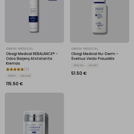
OBAGI MEDICAL
OBAGI MEDICAL
Obagi Medical REBALANCE® -
Obagi Medical Nu-Derm -
Odos Barjerą Atstatantis
Švelnus Veido Prausiklis
Kremas
Sausa
Jautri
(
2
)
51.50
€
Mišri
Sausa
115.50
€