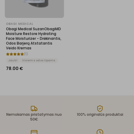
OBAGI MEDICAL
Obagi Medical SuzanObagiMD
Moisture Restore Hydrating
Face Moisturizer - Drėkinantis,
Odos Barjerą Atstatantis
Veido Kremas
(
1
)
Jautri
Visiems odos tipams
78.00
€
Nemokamas pristatymas nuo
100% originalūs produktai
50€