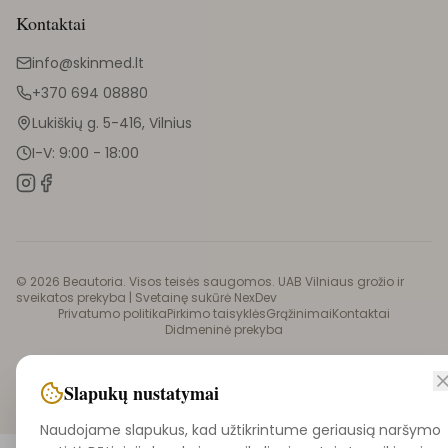
Kontaktai
info@skinmed.lt
+370 694 08880
Lukiškių g. 5-416, Vilnius
I-V: 9:00 - 18:00
©
2026
Beautoria. Visos teisės saugomos. UAB Vilniaus grožio ir
sveikatos prekyba |
Svetainę sukūrė NexDev
Privatumo politika
Pirkimo taisyklės
Grąžinimai
Kontaktai
Didmeninė prekyba
Slapukų nustatymai
Naudojame slapukus, kad užtikrintume geriausią naršymo