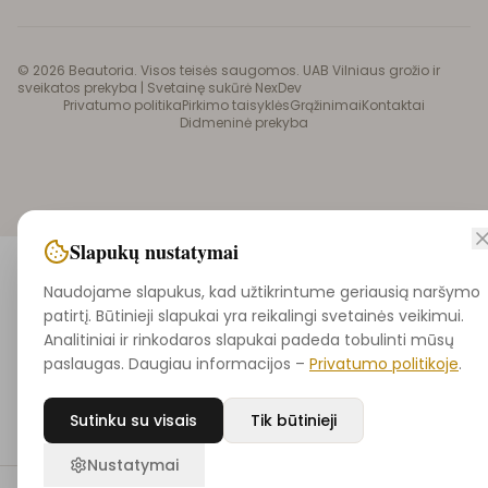
©
2026
Beautoria. Visos teisės saugomos. UAB Vilniaus grožio ir
sveikatos prekyba |
Svetainę sukūrė NexDev
Privatumo politika
Pirkimo taisyklės
Grąžinimai
Kontaktai
Didmeninė prekyba
Slapukų nustatymai
Naudojame slapukus, kad užtikrintume geriausią naršymo
patirtį. Būtinieji slapukai yra reikalingi svetainės veikimui.
Analitiniai ir rinkodaros slapukai padeda tobulinti mūsų
paslaugas. Daugiau informacijos –
Privatumo politikoje
.
Sutinku su visais
Tik būtinieji
Nustatymai