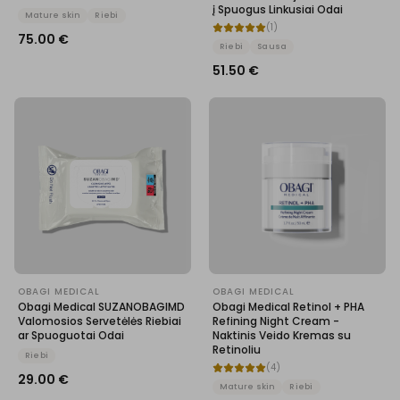
į Spuogus Linkusiai Odai
Mature skin
Riebi
(
1
)
75.00
€
Riebi
Sausa
51.50
€
OBAGI MEDICAL
OBAGI MEDICAL
Obagi Medical SUZANOBAGIMD
Obagi Medical Retinol + PHA
Valomosios Servetėlės ​​Riebiai
Refining Night Cream -
ar Spuoguotai Odai
Naktinis Veido Kremas su
Retinoliu
Riebi
(
4
)
29.00
€
Mature skin
Riebi