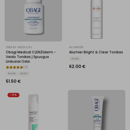
OBAGI MEDICAL
ALUMIER
Obagi Medical CLENZIderm -
Alumier Bright & Clear Tonikas
Veido Tonikas į Spuogus
Riebi
Linkusiai Odai
62.00
€
(
4
)
Riebi
Mišri
51.50
€
-11%