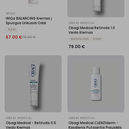
WIQO
WiQo BALANCING Kremas į
Spuogus Linkusiai Odai
OBAGI MEDICAL
Obagi Medical Retinolis 1.0
Riebi
Veido Kremas
67.00
€
75.00
€
Mature skin
Riebi
79.00
€
OBAGI MEDICAL
OBAGI MEDICAL
Obagi Medical - Retinolis 0.5
Obagi Medical CLENZIderm -
Veido Kremas
Kasdienis Putojantis Prausiklis