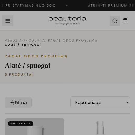
S PRISTATYMAS NUO 50€
✦
ATRINKTI PREMIUM PR
PRADŽIA
·
PRODUKTAI
·
PAGAL ODOS PROBLEMĄ
·
AKNĖ / SPUOGAI
PAGAL ODOS PROBLEMĄ
Aknė / spuogai
8
PRODUKTAI
Filtrai
BESTSELERIS