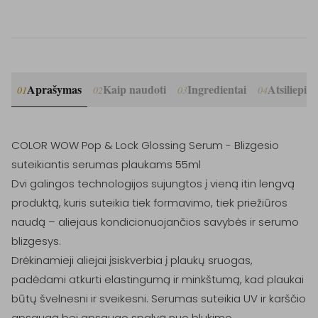
Aprašymas
Kaip naudoti
Ingredientai
Atsiliepim
01
02
03
04
COLOR WOW Pop & Lock Glossing Serum - Blizgesio 
suteikiantis serumas plaukams 55ml

Dvi galingos technologijos sujungtos į vieną itin lengvą 
produktą, kuris suteikia tiek formavimo, tiek priežiūros 
naudą – aliejaus kondicionuojančios savybės ir serumo 
blizgesys. 

Drėkinamieji aliejai įsiskverbia į plaukų sruogas, 
padėdami atkurti elastingumą ir minkštumą, kad plaukai 
būtų švelnesni ir sveikesni. Serumas suteikia UV ir karščio 
apsaugą bei apsaugo spalvą nuo blukimo.
