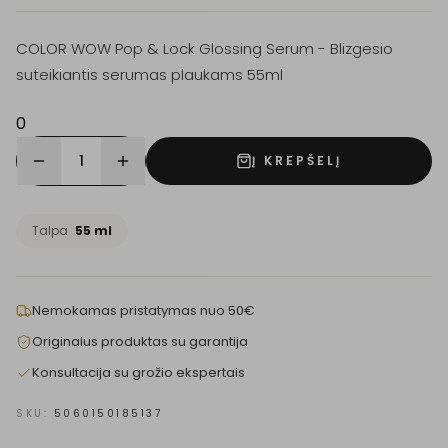
COLOR WOW Pop & Lock Glossing Serum - Blizgesio
suteikiantis serumas plaukams 55ml
0
1
Į KREPŠELĮ
Talpa
55 ml
Nemokamas pristatymas nuo 50€
Originalus produktas su garantija
Konsultacija su grožio ekspertais
SKU:
5060150185137