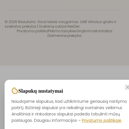
©
2026
Beautoria. Visos teisės saugomos. UAB Vilniaus grožio ir
sveikatos prekyba |
Svetainę sukūrė NexDev
Privatumo politika
Pirkimo taisyklės
Grąžinimai
Kontaktai
Didmeninė prekyba
Slapukų nustatymai
Naudojame slapukus, kad užtikrintume geriausią naršymo
patirtį. Būtinieji slapukai yra reikalingi svetainės veikimui.
Analitiniai ir rinkodaros slapukai padeda tobulinti mūsų
paslaugas. Daugiau informacijos –
Privatumo politikoje
.