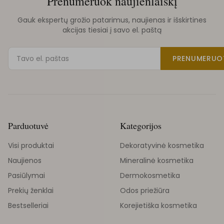
Prenumeruok naujienlaiškį
Gauk ekspertų grožio patarimus, naujienas ir išskirtines
akcijas tiesiai į savo el. paštą
PRENUMERUO
Parduotuvė
Kategorijos
Visi produktai
Dekoratyvinė kosmetika
Naujienos
Mineralinė kosmetika
Pasiūlymai
Dermokosmetika
Prekių ženklai
Odos priežiūra
Bestselleriai
Korejietiška kosmetika