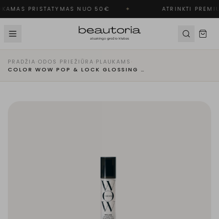
KAMAS PRISTATYMAS NUO 50€
✦
ATRINKTI PREMI
PRADŽIA
·
ODOS PRIEŽIŪRA
·
PLAUKAMS
·
COLOR WOW POP & LOCK GLOSSING SERUM - BLIZGESIO SUTEIKIANTIS SERUMAS PLAUKAMS