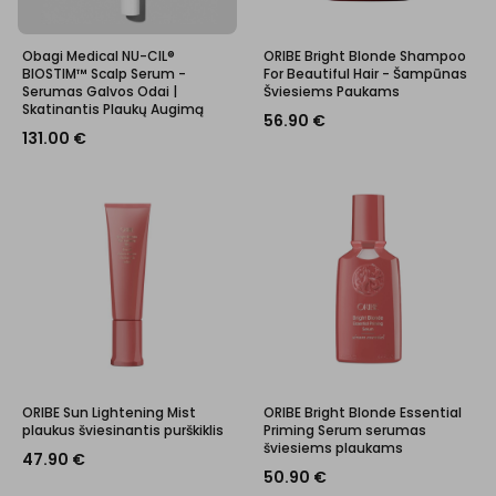
Obagi Medical NU-CIL®
ORIBE Bright Blonde Shampoo
BIOSTIM™ Scalp Serum -
For Beautiful Hair - Šampūnas
Serumas Galvos Odai |
Šviesiems Paukams
Skatinantis Plaukų Augimą
56.90
€
131.00
€
ORIBE Sun Lightening Mist
ORIBE Bright Blonde Essential
plaukus šviesinantis purškiklis
Priming Serum serumas
šviesiems plaukams
47.90
€
50.90
€