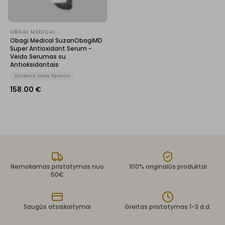
OBAGI MEDICAL
Obagi Medical SuzanObagiMD
Super Antioxidant Serum -
Veido Serumas su
Antioksidantais
Visiems odos tipams
158.00
€
Nemokamas pristatymas nuo
100% originalūs produktai
50€
Saugūs atsiskaitymai
Greitas pristatymas 1-3 d.d.