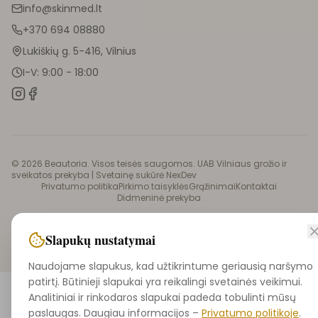
info@skinmed.lt
+370 694 08880
Lukiškių g. 5-416, Vilnius
I-V: 9:00 - 18:00
©
2026
Beautoria. Visos teisės saugomos. UAB Vilniaus grožio ir
sveikatos prekyba |
Svetainę sukūrė NexDev
Privatumo politika
Pirkimo taisyklės
Grąžinimai
Kontaktai
Didmeninė prekyba
Slapukų nustatymai
Naudojame slapukus, kad užtikrintume geriausią naršymo
patirtį. Būtinieji slapukai yra reikalingi svetainės veikimui.
Analitiniai ir rinkodaros slapukai padeda tobulinti mūsų
paslaugas. Daugiau informacijos –
Privatumo politikoje
.