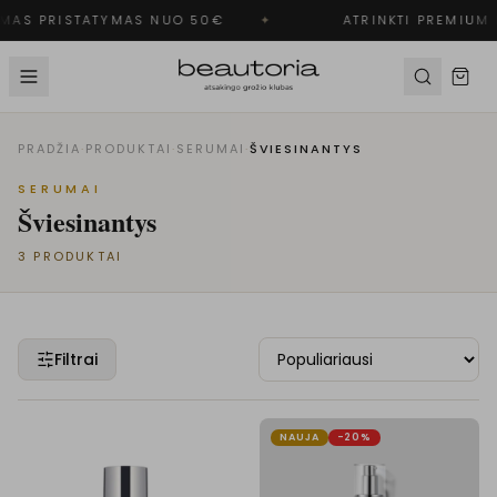
MAS PRISTATYMAS NUO 50€
✦
ATRINKTI PREMIUM 
PRADŽIA
·
PRODUKTAI
·
SERUMAI
·
ŠVIESINANTYS
SERUMAI
Šviesinantys
3
PRODUKTAI
Filtrai
NAUJA
-20%