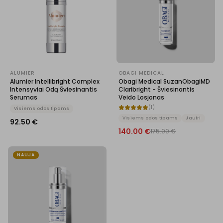
ALUMIER
OBAGI MEDICAL
Alumier Intellibright Complex
Obagi Medical SuzanObagiMD
Intensyviai Odą Šviesinantis
Claribright - Šviesinantis
Serumas
Veido Losjonas
(
1
)
Visiems odos tipams
Visiems odos tipams
Jautri
92.50
€
140.00
€
175.00
€
NAUJA