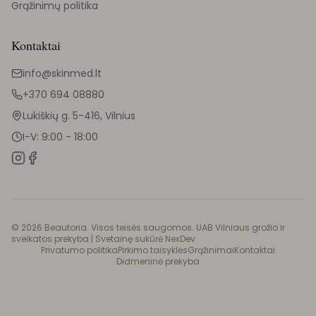
Grąžinimų politika
Kontaktai
info@skinmed.lt
+370 694 08880
Lukiškių g. 5-416, Vilnius
I-V: 9:00 - 18:00
©
2026
Beautoria. Visos teisės saugomos. UAB Vilniaus grožio ir
sveikatos prekyba |
Svetainę sukūrė NexDev
Privatumo politika
Pirkimo taisyklės
Grąžinimai
Kontaktai
Didmeninė prekyba