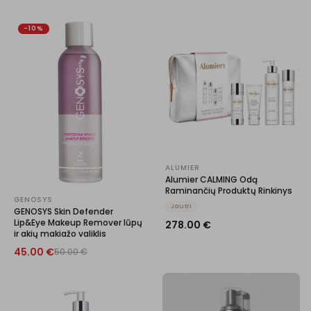
-10%
ALUMIER
Alumier CALMING Odą
Raminančių Produktų Rinkinys
GENOSYS
Jautri
GENOSYS Skin Defender
Lip&Eye Makeup Remover lūpų
278.00
€
ir akių makiažo valiklis
45.00
€
50.00
€