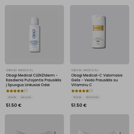
OBAGI MEDICAL
OBAGI MEDICAL
Obagi Medical CLENZIderm -
Obagi Medical-C Valomasis
Kasdienis Putojantis Prausiklis
Gelis - Veido Prausiklis su
į Spuogus Linkusiai Odai
Vitaminu C
(
1
)
(
1
)
Riebi
Sausa
Riebi
Normali
51.50
€
51.50
€