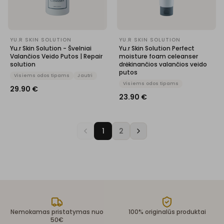
YU.R SKIN SOLUTION
YU.R SKIN SOLUTION
Yu.r Skin Solution - Švelniai
Yu.r Skin Solution Perfect
Valančios Veido Putos | Repair
moisture foam celeanser
solution
drėkinančios valančios veido
putos
Visiems odos tipams
Jautri
Visiems odos tipams
29.90
€
23.90
€
1
2
Nemokamas pristatymas nuo
100% originalūs produktai
50€