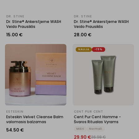
DR. STINE
DR. STINE
Dr. Stine® Ankerstjerne WASH
Dr. Stine® Ankerstjerne WASH
Veido Prausiklis
Veido Prausiklis
15.00
€
28.00
€
NAUJA
-19%
ESTESKIN
CENT PUR CENT
Esteskin Velvet Cleanse Balm
Cent Pur Cent Homme -
valomasis balzamas
Švaros Ritualas Vyrams
54.50
€
Mišri
Normali
29.90
€
36.98
€