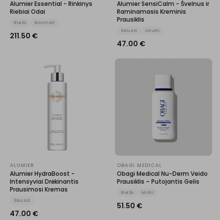
Alumier Essential - Rinkinys
Alumier SensiCalm - Švelnus ir
Riebiai Odai
Raminamasis Kreminis
Prausiklis
Riebi
Normali
Sausa
Jautri
211.50
€
47.00
€
ALUMIER
OBAGI MEDICAL
Alumier HydraBoost -
Obagi Medical Nu-Derm Veido
Intensyviai Drėkinantis
Prausiklis – Putojantis Gelis
Prausimosi Kremas
Riebi
Mišri
Sausa
51.50
€
47.00
€