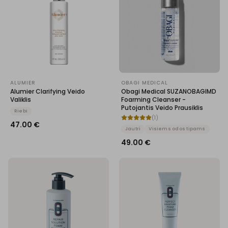
ALUMIER
OBAGI MEDICAL
Alumier Clarifying Veido
Obagi Medical SUZANOBAGIMD
Valiklis
Foarming Cleanser -
Putojantis Veido Prausiklis
Riebi
(
1
)
47.00
€
Jautri
Visiems odos tipams
49.00
€