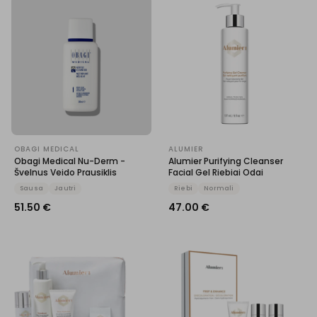
OBAGI MEDICAL
ALUMIER
Obagi Medical Nu-Derm -
Alumier Purifying Cleanser
Švelnus Veido Prausiklis
Facial Gel Riebiai Odai
Sausa
Jautri
Riebi
Normali
51.50
€
47.00
€