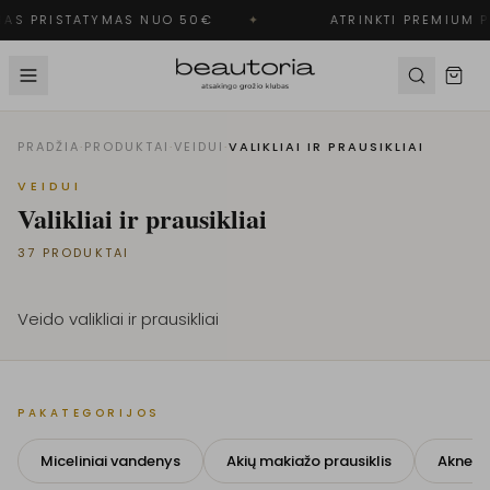
S PRISTATYMAS NUO 50€
✦
ATRINKTI PREMIUM PR
PRADŽIA
·
PRODUKTAI
·
VEIDUI
·
VALIKLIAI IR PRAUSIKLIAI
VEIDUI
Valikliai ir prausikliai
37
PRODUKTAI
Veido valikliai ir prausikliai
PAKATEGORIJOS
Miceliniai vandenys
Akių makiažo prausiklis
Aknei