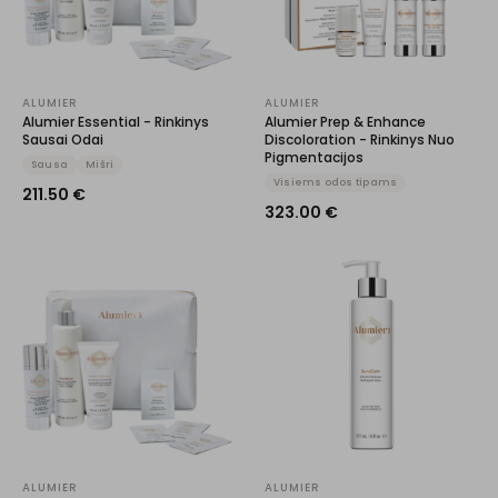
ALUMIER
ALUMIER
Alumier Essential - Rinkinys
Alumier Prep & Enhance
Sausai Odai
Discoloration - Rinkinys Nuo
Pigmentacijos
Sausa
Mišri
Visiems odos tipams
211.50
€
323.00
€
ALUMIER
ALUMIER