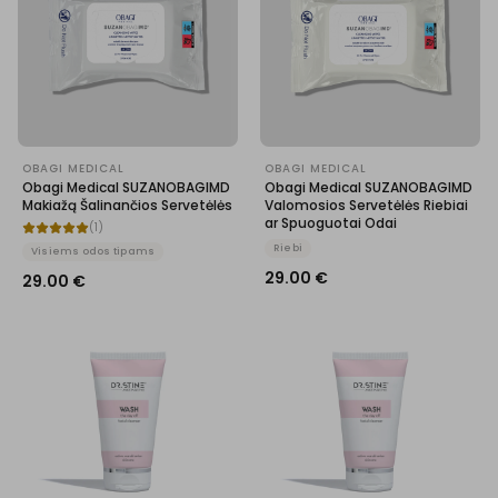
OBAGI MEDICAL
OBAGI MEDICAL
Obagi Medical SUZANOBAGIMD
Obagi Medical SUZANOBAGIMD
Makiažą Šalinančios Servetėlės
Valomosios Servetėlės ​​Riebiai
ar Spuoguotai Odai
(
1
)
Riebi
Visiems odos tipams
29.00
€
29.00
€