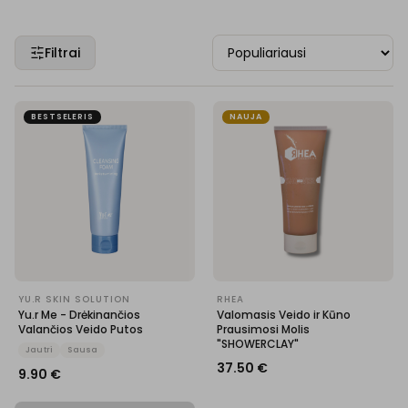
Filtrai
BESTSELERIS
NAUJA
YU.R SKIN SOLUTION
RHEA
Yu.r Me - Drėkinančios
Valomasis Veido ir Kūno
Valančios Veido Putos
Prausimosi Molis
"SHOWERCLAY"
Jautri
Sausa
37.50
€
9.90
€