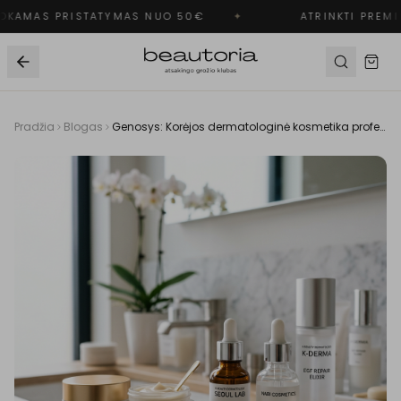
KAMAS PRISTATYMAS NUO 50€
✦
ATRINKTI PREMI
Pradžia
Blogas
Genosys: Korėjos dermatologinė kosmetika profesionalams