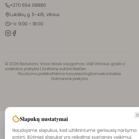
+370 694 08880
Lukiškių g. 5-416, Vilnius
I-V: 9:00 - 18:00
©
2026
Beautoria. Visos teisės saugomos. UAB Vilniaus grožio ir
sveikatos prekyba |
Svetainę sukūrė NexDev
Privatumo politika
Pirkimo taisyklės
Grąžinimai
Kontaktai
Didmeninė prekyba
Slapukų nustatymai
Naudojame slapukus, kad užtikrintume geriausią naršymo
patirtį. Būtinieji slapukai yra reikalingi svetainės veikimui.