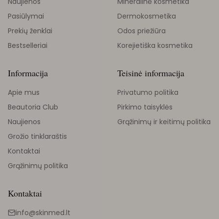
Naujienos
Mineralinė kosmetika
Pasiūlymai
Dermokosmetika
Prekių ženklai
Odos priežiūra
Bestselleriai
Korejietiška kosmetika
Informacija
Teisinė informacija
Apie mus
Privatumo politika
Beautoria Club
Pirkimo taisyklės
Naujienos
Grąžinimų ir keitimų politika
Grožio tinklaraštis
Kontaktai
Grąžinimų politika
Kontaktai
info@skinmed.lt