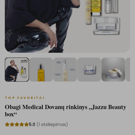
TOP FAVORITAI
Obagi Medical Dovanų rinkinys „Jazzu Beauty
box“
5.0
(
1
atsiliepimas
)