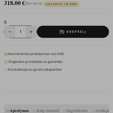
318.00
€
397.50
€
SUTAUPAI
79.50
€
0
1
Į KREPŠELĮ
Nemokamas pristatymas nuo 50€
Originalus produktas su garantija
Konsultacija su grožio ekspertais
Aprašymas
Kaip naudoti
Ingredientai
Atsiliepim
01
02
03
04