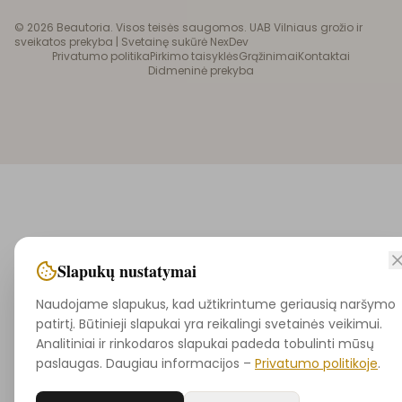
©
2026
Beautoria. Visos teisės saugomos. UAB Vilniaus grožio ir
sveikatos prekyba |
Svetainę sukūrė NexDev
Privatumo politika
Pirkimo taisyklės
Grąžinimai
Kontaktai
Didmeninė prekyba
Slapukų nustatymai
Naudojame slapukus, kad užtikrintume geriausią naršymo
patirtį. Būtinieji slapukai yra reikalingi svetainės veikimui.
Analitiniai ir rinkodaros slapukai padeda tobulinti mūsų
paslaugas. Daugiau informacijos –
Privatumo politikoje
.