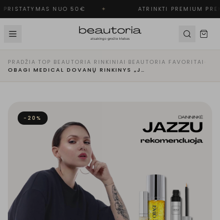
PRISTATYMAS NUO 50€
✦
ATRINKTI PREMIUM PREK
PRADŽIA
·
TOP BEAUTORIA RINKINIAI
·
BEAUTORIA FAVORITAI
·
OBAGI MEDICAL DOVANŲ RINKINYS „JAZZU BEAUTY BOX“
−
20
%