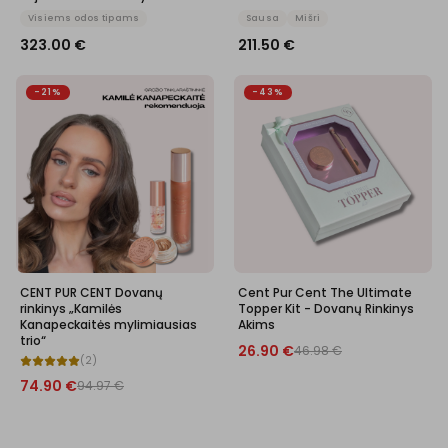
Visiems odos tipams
Sausa
Mišri
323.00
€
211.50
€
-21%
-43%
CENT PUR CENT Dovanų
Cent Pur Cent The Ultimate
rinkinys „Kamilės
Topper Kit - Dovanų Rinkinys
Kanapeckaitės mylimiausias
Akims
trio“
26.90
€
46.98
€
(
2
)
74.90
€
94.97
€