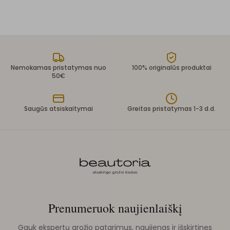
Nemokamas pristatymas nuo
100% originalūs produktai
50€
Saugūs atsiskaitymai
Greitas pristatymas 1-3 d.d.
Prenumeruok naujienlaiškį
Gauk ekspertų grožio patarimus, naujienas ir išskirtines