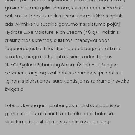
gaivinantis akių gelis-kremas, kuris padeda sumažinti 
patinimus, tamsius ratilus ir smulkias raukšleles aplink 
akis. Akimirksniu suteikia gaivumo ir skaistumo pojūtį.

Hydrate Luxe Moisture-Rich Cream (48 g) – naktinis 
drėkinamasis kremas, sukurtas intensyviai odos 
regeneracijai. Maitina, stiprina odos barjerą ir atkuria 
spindesį miego metu. Tinka visiems odos tipams.

Nu-Cil Eyelash Enhancing Serum (3 ml) – pažangus 
blakstienų augimą skatinantis serumas, stiprinantis ir 
ilginantis blakstienas, suteikiantis joms tankumo ir sveiko 
žvilgesio.

Tobula dovana jai – prabangus, moksliškai pagrįstas 
grožio ritualas, atkuriantis natūralų odos balansą, 
skaistumą ir pasitikėjimą savimi kiekvieną dieną.