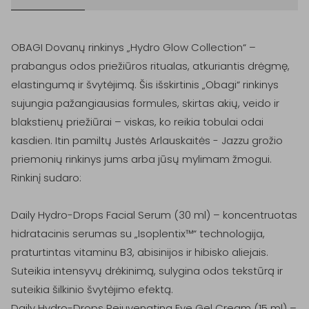
OBAGI Dovanų rinkinys „Hydro Glow Collection“ – 
prabangus odos priežiūros ritualas, atkuriantis drėgmę, 
elastingumą ir švytėjimą. Šis išskirtinis „Obagi“ rinkinys 
sujungia pažangiausias formules, skirtas akių, veido ir 
blakstienų priežiūrai – viskas, ko reikia tobulai odai 
kasdien. Itin pamiltų Justės Arlauskaitės - Jazzu grožio 
priemonių rinkinys jums arba jūsų mylimam žmogui.

Rinkinį sudaro:

Daily Hydro-Drops Facial Serum (30 ml) – koncentruotas 
hidratacinis serumas su „Isoplentix™“ technologija, 
praturtintas vitaminu B3, abisinijos ir hibisko aliejais. 
Suteikia intensyvų drėkinimą, sulygina odos tekstūrą ir 
suteikia šilkinio švytėjimo efektą.

Daily Hydro-Drops Rejuvenating Eye Gel Cream (15 ml) – 