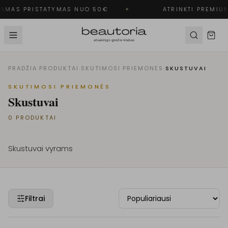
AMAS PRISTATYMAS NUO 50€
✦
ATRINKTI PREMIUM
PRADŽIA
·
PRODUKTAI
·
SKUTIMOSI PRIEMONĖS
·
SKUSTUVAI
SKUTIMOSI PRIEMONĖS
Skustuvai
0
PRODUKTAI
Skustuvai vyrams
Filtrai