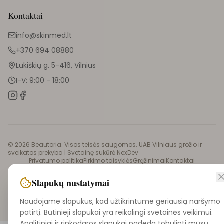
Kontaktai
info@skinmed.lt
+370 694 08880
Lukiškių g. 5-416, Vilnius
I-V: 9:00 - 18:00
©
2026
Beautoria. Visos teisės saugomos. UAB Vilniaus grožio ir
sveikatos prekyba |
Svetainę sukūrė NexDev
Privatumo politika
Pirkimo taisyklės
Grąžinimai
Kontaktai
Didmeninė prekyba
Slapukų nustatymai
Naudojame slapukus, kad užtikrintume geriausią naršymo
patirtį. Būtinieji slapukai yra reikalingi svetainės veikimui.
Analitiniai ir rinkodaros slapukai padeda tobulinti mūsų