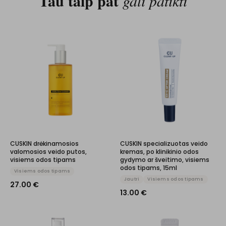
Tau taip pat
gali patikti
CUSKIN drėkinamosios
CUSKIN specializuotas veido
valomosios veido putos,
kremas, po klinikinio odos
visiems odos tipams
gydymo ar šveitimo, visiems
odos tipams, 15ml
Visiems odos tipams
Jautri
Visiems odos tipams
27.00
€
13.00
€