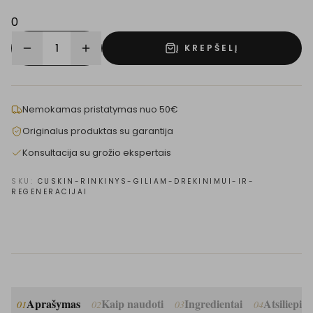
0
1
Į KREPŠELĮ
Nemokamas pristatymas nuo 50€
Originalus produktas su garantija
Konsultacija su grožio ekspertais
SKU:
CUSKIN-RINKINYS-GILIAM-DREKINIMUI-IR-
REGENERACIJAI
Aprašymas
Kaip naudoti
Ingredientai
Atsiliepim
01
02
03
04