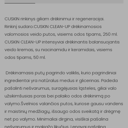
CUSKIN rinkinys giliam drėkinimui ir regeneracijai.

Rinkinį sudaro:CUSKIN CLEAN-UP drėkinamosios 
valomosios veido putos, visiems odos tipams, 250 ml.

CUSKIN CLEAN-UP intensyviai drėkinantis balansuojantis 
veido kremas, su niacinamidu ir keramidais, visiems 
odos tipams, 50 ml.

 Drėkinamasis putų pagrindo valiklis, kurio pagrindiniai 
ingredientai yra natūralus medus ir glicerinas. Padeda 
pašalinti nešvarumus, suragėjusias ląsteles, giliai valo 
užsikimšusias poras bei palaiko odos drėkinimą po 
valymo.Švelnios valančios putos, kuriose gausu vandens 
ir maistinių medžiagų, išsaugo odos sveikatą ir drėgmę 
net po valymo. Minimaliai dirgina, visiškai pašalina 
nešvarumus ir makiažo likučius. Lengvai pašalina 