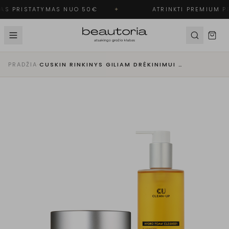
S PRISTATYMAS NUO 50€
✦
ATRINKTI PREMIUM PR
PRADŽIA
·
CUSKIN RINKINYS GILIAM DRĖKINIMUI IR REGENERACIJAI