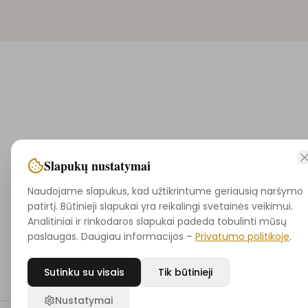
Slapukų nustatymai
Naudojame slapukus, kad užtikrintume geriausią naršymo
patirtį. Būtinieji slapukai yra reikalingi svetainės veikimui.
Analitiniai ir rinkodaros slapukai padeda tobulinti mūsų
paslaugas. Daugiau informacijos –
Privatumo politikoje
.
Sutinku su visais
Tik būtinieji
Nustatymai