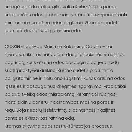
suragėjusias ląsteles, giliai valo užsikimšusias poras, 
sukeliančias odos problemas. Natūralūs komponentai iki 
minimumo sumažina odos dirglumą. Galima naudoti 
jautriai ir dažnai sudirgstančiai odai.

CUSKIN Clean-Up Moisture Balancing Cream – tai 
kremas, sukurtas naudojant daugiasluoksnės emulsijos 
pagrindą, kuris atkuria odos apsauginio barjero lipidų 
sudėtį ir aktyviai drėkina. Kremo sudėtis praturtinta 
poliglutaminine ir hialurono rūgštimi, kurios drėkina odos 
ląsteles ir apsaugo nuo drėgmės išgaravimo. Probiotikai 
palaiko sveiką odos mikrobiomą, keramidai rūpinasi 
hidrolipidiniu barjeru, niacinamidas mažina poras ir 
reguliuoja riebalų išsiskyrimą, o pantenolis ir azijinės 
centelės ekstraktas ramina odą.

Kremas aktyvina odos restruktūrizacijos procesus, 