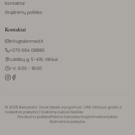
Kontaktai
Grąžinimų politika
Kontaktai
info@skinmed.lt
+370 694 08880
Lukiškių g. 5-416, Vilnius
I-V: 9:00 - 18:00
©
2026
Beautoria. Visos teisės saugomos. UAB Vilniaus grožio ir
sveikatos prekyba |
Svetainę sukūrė NexDev
Privatumo politika
Pirkimo taisyklės
Grąžinimai
Kontaktai
Didmeninė prekyba