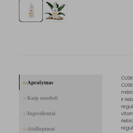
CUSK
Aprašymas
01
CUSKI
mišri
Kaip naudoti
02
ir ri
regul
Ingredientai
vitam
03
riebi
regul
Atsiliepimai
04