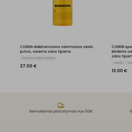
CUSKIN drėkinamosios valomosios veido
CUSKIN spe
putos, visiems odos tipams
klinikinio 
odos tipam
Visiems odos tipams
Jautri
Vi
27.00
€
13.00
€
Nemokamas pristatymas nuo 50€
1