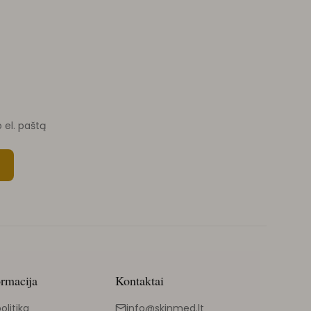
o el. paštą
ormacija
Kontaktai
olitika
info@skinmed.lt