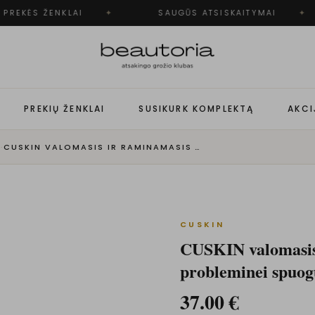
PREKĖS ŽENKLAI
✦
SAUGŪS ATSISKAITYMAI
✦
PREKIŲ ŽENKLAI
SUSIKURK KOMPLEKTĄ
AKCI
S
·
CUSKIN VALOMASIS IR RAMINAMASIS VEIDO SERUMAS, PROBLEMINEI SPUOGUOTAI ODAI
CUSKIN
CUSKIN valomasis 
probleminei spuog
37.00
€