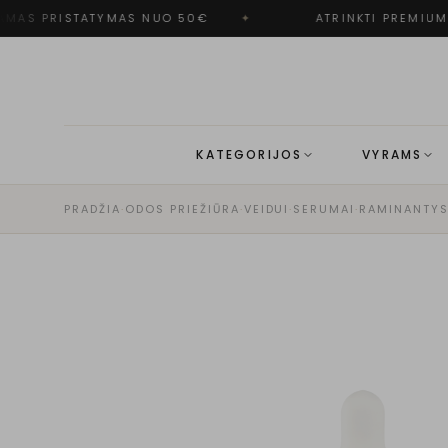
AS PRISTATYMAS NUO 50€
✦
ATRINKTI PREMIUM 
KATEGORIJOS
VYRAMS
PRADŽIA
·
ODOS PRIEŽIŪRA
·
VEIDUI
·
SERUMAI
·
RAMINANTY