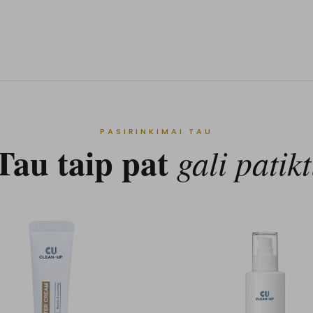
PASIRINKIMAI TAU
Tau taip pat
gali patikt