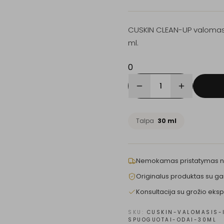
CUSKIN CLEAN-UP valomasi
ml.
0
1
Talpa
30 ml
Nemokamas pristatymas 
Originalus produktas su ga
Konsultacija su grožio eksp
SKU:
CUSKIN-VALOMASIS-
SPUOGUOTAI-ODAI-30ML