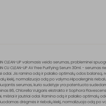
IN CLEAN-UP valomasis veido serumas, probleminei spuoguo
N CU CLEAN-UP AV Free Purifying Serum 30ml. - serumas rieb
ai odai. Jis ramina odą ir palaiko optimalų odos balansą
ebalų kiekį, normalizuoja odą po valymo.Hipoalerginis riebalų
iuojantis serumas, kurio sudėtyje yra patentuota sudedamoji
inas B6, Chlorella Vulgaris ekstrakto ir Sophora Flavescens 
ai, mišriai ir jautriai odai. Ramina odą ir palaiko optimalų o
iuodamas drėgmės ir riebalų kiekį, normalizuoja odą po valy