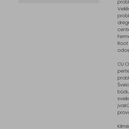
probl
Veikl
probl
drėgm
cente
Ferme
Root 
odos 
CU CL
perte
probl
Šveic
būdu 
sveik
įvair
provo
Kilmė