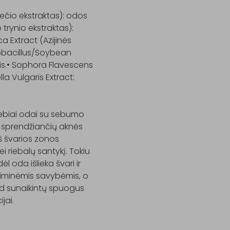
ečio ekstraktas): odos 
trynio ekstraktas): 
a Extract (Azijinės 
tobacillus/Soybean 
s.• Sophora Flavescens 
a Vulgaris Extract: 
iebiai odai su sebumo 
, sprendžiančių aknės 
 švarios zonos 
 riebalų santykį. Tokiu 
l oda išlieka švari ir 
giminėmis savybėmis, o 
ad sunaikintų spuogus 
ai.
