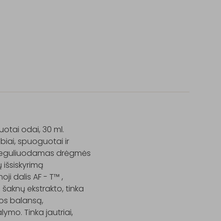
tai odai, 30 ml.

iai, spuoguotai ir 
, reguliuodamas drėgmės 
 išsiskyrimą 
 dalis AF - T™ , 
šaknų ekstrakto, tinka 
dos balansą, 
mo. Tinka jautriai, 