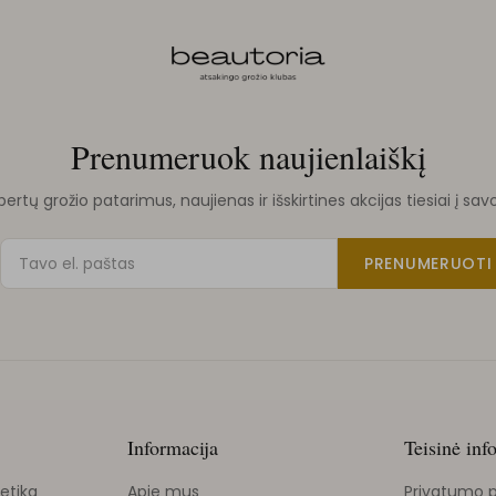
Prenumeruok naujienlaiškį
rtų grožio patarimus, naujienas ir išskirtines akcijas tiesiai į sav
PRENUMERUOTI
Informacija
Teisinė inf
etika
Apie mus
Privatumo p