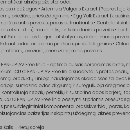
ematiškai, aknės pažeistai odai.

iosios medžiagos:• Artemisia Vulgaris Extract (Paprastojo ki
emų priežiūra, priešuždegiminis.• Egg Yolk Extract (kiaušinio 
ę išlaikantis poveikis, poras sutraukiantis.• Centella Asiatic
lės ekstraktas): raminantis, antioksidacinis poveikis.• Lac
nt Extract: odos barjero atstatymas, drėkinamasis poveiki
Extract: odos problemų priežiūra, priešuždegiminis.• Chlorell
problemų priežiūra, priešuždegiminis poveikis.

EAN-UP AV Free linija - optimaliausias sprendimas aknei, r
kliumi. CU CLEAN-UP AV Free linija sudaryta iš profesionalių
emą, produktų. Linijoje naudojamos ekologiškos žaliavos iš
arijoje, sumažina odos dirglumą ir sureguliuoja drėgmės bei
kontroliuoja riebalų perteklių ir sustiprina odos barjerą, todė
a. CU CLEAN-UP AV Free linja pasižymi stipriomis priešužde
ūs priešuždegiminiai komponentai prasiskverbia į poras, k
kuojančias bakterijas ir slopintų uždegimą, aknės prevencij
s šalis - Pietų Korėja