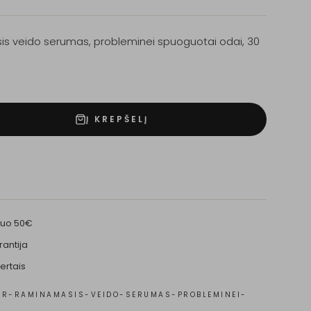
s veido serumas, probleminei spuoguotai odai, 30
Į KREPŠELĮ
nuo 50€
rantija
ertais
IR-RAMINAMASIS-VEIDO-SERUMAS-PROBLEMINEI-