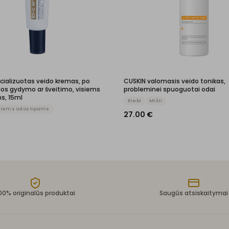
cializuotas veido kremas, po
CUSKIN valomasis veido tonikas,
odos gydymo ar šveitimo, visiems
probleminei spuoguotai odai
s, 15ml
Riebi
Mišri
siems odos tipams
27.00
€
00% originalūs produktai
Saugūs atsiskaitymai