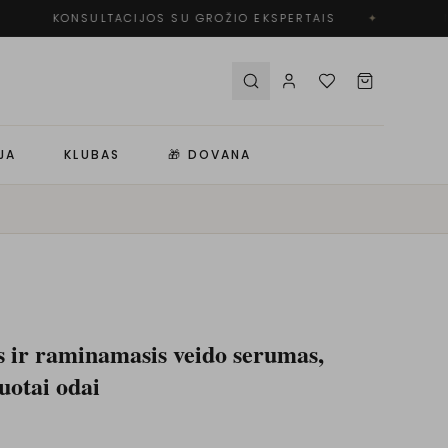
KONSULTACIJOS SU GROŽIO EKSPERTAIS
✦
N
JA
KLUBAS
🎁 DOVANA
ir raminamasis veido serumas,
uotai odai