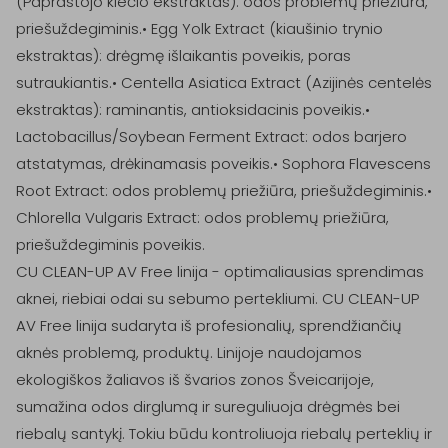
(Paprastojo kiečio ekstraktas): odos problemų priežiūra, 
priešuždegiminis.• Egg Yolk Extract (kiaušinio trynio 
ekstraktas): drėgmę išlaikantis poveikis, poras 
sutraukiantis.• Centella Asiatica Extract (Azijinės centelės 
ekstraktas): raminantis, antioksidacinis poveikis.• 
Lactobacillus/Soybean Ferment Extract: odos barjero 
atstatymas, drėkinamasis poveikis.• Sophora Flavescens 
Root Extract: odos problemų priežiūra, priešuždegiminis.• 
Chlorella Vulgaris Extract: odos problemų priežiūra, 
priešuždegiminis poveikis.

CU CLEAN-UP AV Free linija - optimaliausias sprendimas 
aknei, riebiai odai su sebumo pertekliumi. CU CLEAN-UP 
AV Free linija sudaryta iš profesionalių, sprendžiančių 
aknės problemą, produktų. Linijoje naudojamos 
ekologiškos žaliavos iš švarios zonos Šveicarijoje, 
sumažina odos dirglumą ir sureguliuoja drėgmės bei 
riebalų santykį. Tokiu būdu kontroliuoja riebalų perteklių ir 