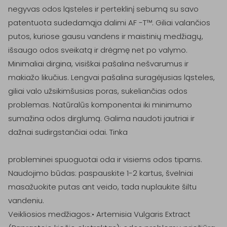
negyvas odos ląsteles ir perteklinį sebumą su savo 
patentuota sudedamąja dalimi AF -T™. Giliai valančios 
putos, kuriose gausu vandens ir maistinių medžiagų, 
išsaugo odos sveikatą ir drėgmę net po valymo. 
Minimaliai dirgina, visiškai pašalina nešvarumus ir 
makiažo likučius. Lengvai pašalina suragėjusias ląsteles, 
giliai valo užsikimšusias poras, sukeliančias odos 
problemas. Natūralūs komponentai iki minimumo 
sumažina odos dirglumą. Galima naudoti jautriai ir 
dažnai sudirgstančiai odai. Tinka

probleminei spuoguotai oda ir visiems odos tipams.

Naudojimo būdas: paspauskite 1-2 kartus, švelniai 
masažuokite putas ant veido, tada nuplaukite šiltu 
vandeniu.

Veikliosios medžiagos:• Artemisia Vulgaris Extract 