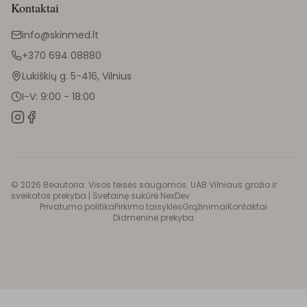
Kontaktai
info@skinmed.lt
+370 694 08880
Lukiškių g. 5-416, Vilnius
I-V: 9:00 - 18:00
©
2026
Beautoria. Visos teisės saugomos. UAB Vilniaus grožio ir
sveikatos prekyba |
Svetainę sukūrė NexDev
Privatumo politika
Pirkimo taisyklės
Grąžinimai
Kontaktai
Didmeninė prekyba