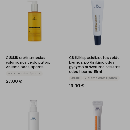
CUSKIN drėkinamosios
CUSKIN specializuotas veido
valomosios veido putos,
kremas, po klinikinio odos
visiems odos tipams
gydymo ar šveitimo, visiems
odos tipams, 15ml
Visiems odos tipams
Jautri
Visiems odos tipams
27.00
€
13.00
€