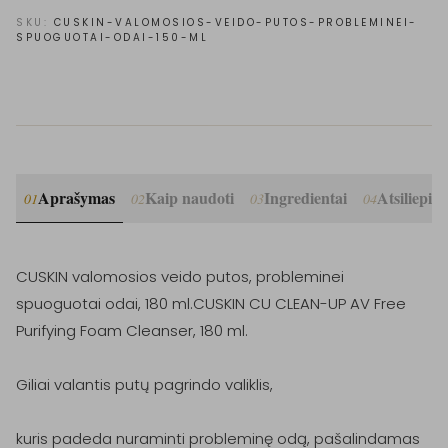
SKU:
CUSKIN-VALOMOSIOS-VEIDO-PUTOS-PROBLEMINEI-
SPUOGUOTAI-ODAI-150-ML
Aprašymas
Kaip naudoti
Ingredientai
Atsiliepim
01
02
03
04
CUSKIN valomosios veido putos, probleminei 
spuoguotai odai, 180 ml.CUSKIN CU CLEAN-UP AV Free 
Purifying Foam Cleanser, 180 ml.

Giliai valantis putų pagrindo valiklis, 

kuris padeda nuraminti probleminę odą, pašalindamas 