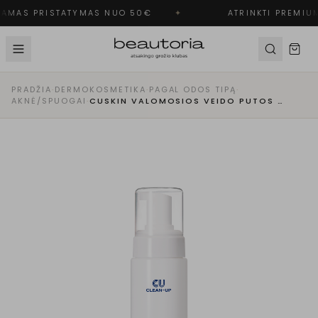
AMAS PRISTATYMAS NUO 50€
✦
ATRINKTI PREMIUM
PRADŽIA
·
DERMOKOSMETIKA
·
PAGAL ODOS TIPĄ
·
AKNĖ/SPUOGAI
·
CUSKIN VALOMOSIOS VEIDO PUTOS PROBLEMINEI SPUOGUOTAI ODAI