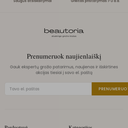
Saugūs atsiskaitymai
Greitas pristatymas 1-3 d.d.
Prenumeruok naujienlaiškį
Gauk ekspertų grožio patarimus, naujienas ir išskirtines
akcijas tiesiai į savo el. paštą
PRENUMERUO
Parduotuvė
Kategorijos