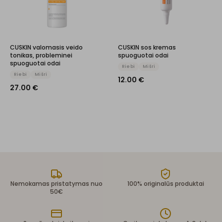
CUSKIN valomasis veido
CUSKIN sos kremas
tonikas, probleminei
spuoguotai odai
spuoguotai odai
Riebi
Mišri
Riebi
Mišri
12.00
€
27.00
€
Nemokamas pristatymas nuo
100% originalūs produktai
50€