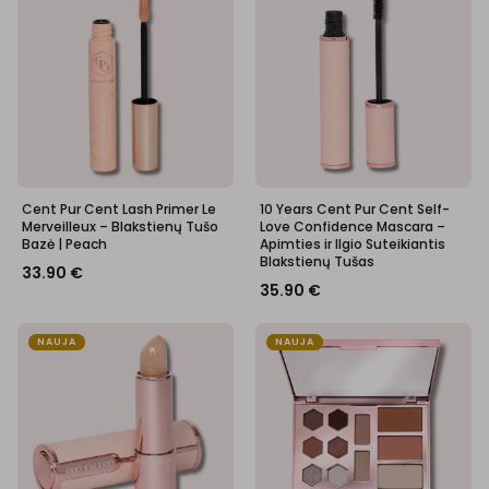
Cent Pur Cent Lash Primer Le
10 Years Cent Pur Cent Self-
Merveilleux – Blakstienų Tušo
Love Confidence Mascara –
Bazė | Peach
Apimties ir Ilgio Suteikiantis
Blakstienų Tušas
33.90
€
35.90
€
NAUJA
NAUJA