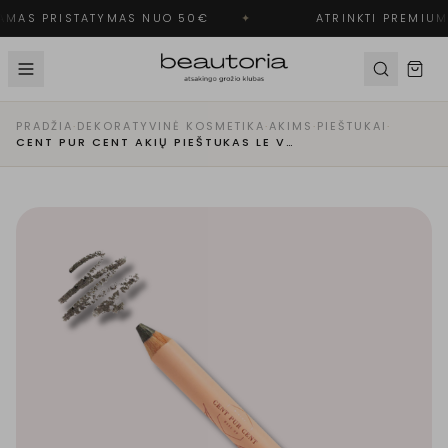
MAS PRISTATYMAS NUO 50€
✦
ATRINKTI PREMIUM 
PRADŽIA
·
DEKORATYVINĖ KOSMETIKA
·
AKIMS
·
PIEŠTUKAI
·
CENT PUR CENT AKIŲ PIEŠTUKAS LE VOLUMIYEUX | FIONA