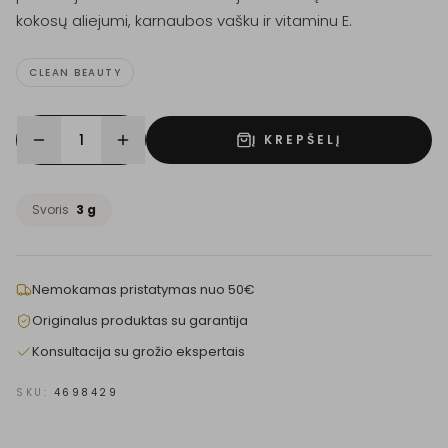
kokosų aliejumi, karnaubos vašku ir vitaminu E.
CLEAN BEAUTY
1
Į KREPŠELĮ
Svoris
3 g
Nemokamas pristatymas nuo 50€
Originalus produktas su garantija
Konsultacija su grožio ekspertais
SKU:
4698429