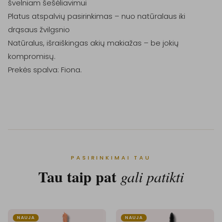
švelniam šešėliavimui

Platus atspalvių pasirinkimas – nuo natūralaus iki 
drąsaus žvilgsnio

Natūralus, išraiškingas akių makiažas – be jokių 
kompromisų.

Prekės spalva: Fiona.

PASIRINKIMAI TAU
Tau taip pat
gali patikti
NAUJA
NAUJA