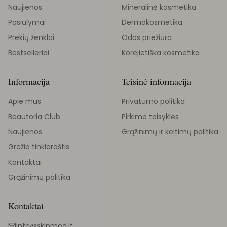
Naujienos
Mineralinė kosmetika
Pasiūlymai
Dermokosmetika
Prekių ženklai
Odos priežiūra
Bestselleriai
Korejietiška kosmetika
Informacija
Teisinė informacija
Apie mus
Privatumo politika
Beautoria Club
Pirkimo taisyklės
Naujienos
Grąžinimų ir keitimų politika
Grožio tinklaraštis
Kontaktai
Grąžinimų politika
Kontaktai
info@skinmed.lt