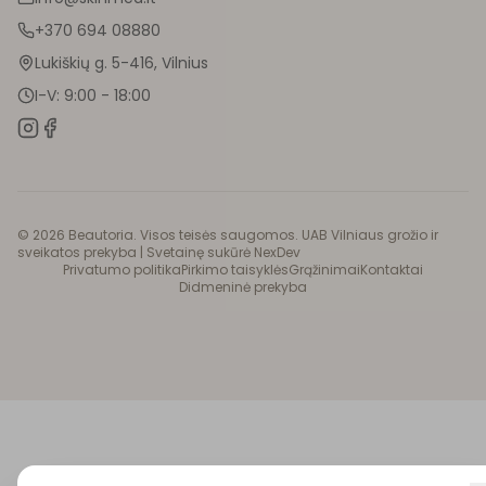
+370 694 08880
Lukiškių g. 5-416, Vilnius
I-V: 9:00 - 18:00
©
2026
Beautoria. Visos teisės saugomos. UAB Vilniaus grožio ir
sveikatos prekyba |
Svetainę sukūrė NexDev
Privatumo politika
Pirkimo taisyklės
Grąžinimai
Kontaktai
Didmeninė prekyba