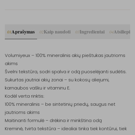
Aprašymas
Kaip naudoti
Ingredientai
Atsiliepim
01
02
03
04
Volumiyeux – 100% mineralinis akių pieštukas jautrioms 
akims

Švelni tekstūra, sodri spalva ir odą puoselėjanti sudėtis. 
Sukurtas jautriai akių zonai – su kokosų aliejumi, 
karnaubos vašku ir vitaminu E.

Kodėl verta rinktis:

100% mineralinis – be sintetinių priedų, saugus net 
jautrioms akims

Maitinanti formulė – drėkina ir minkština odą

Kreminė, tvirta tekstūra – idealiai tinka tiek kontūrui, tiek 